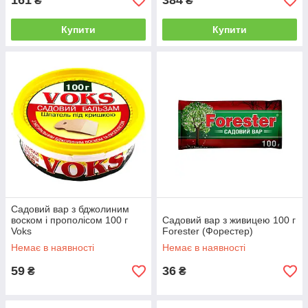
161
384
₴
₴
Купити
Купити
Садовий вар з бджолиним
воском і прополісом 100 г
Садовий вар з живицею 100 г
Voks
Forester (Форестер)
Немає в наявності
Немає в наявності
59
36
₴
₴