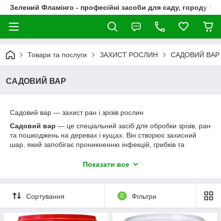
Зелений Фламінго - професійні засоби для саду, городу та
Товари та послуги
ЗАХИСТ РОСЛИН
САДОВИЙ ВАР
САДОВИЙ ВАР
Садовий вар — захист ран і зрізів рослин
Садовий вар
— це спеціальний засіб для обробки зрізів, ран
та пошкоджень на деревах і кущах. Він створює захисний
шар, який запобігає проникненню інфекцій, грибків та
шкідників, а також сприяє швидкому загоєнню тканин
рослини.
Показати все
Склад садового вару
Сортування
0
Фільтри
Базові компоненти:
смола або каніфоль — забезпечує липкість та