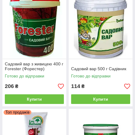
утримання на поверхні;
віск або парафін — створює водонепроникний
бар’єр;
жирні речовини (олія, вазелін) — підтримують
еластичність;
деревний попіл чи глина — додають
антисептичні властивості.
Сучасні варіанти:
полімерні матеріали — підвищують довговічність;
Садовий вар з живицею 400 г
Forester (Форестер)
Садовий вар 500 г Садівник
біологічні добавки (мікроелементи, стимулятори
росту) — прискорюють регенерацію тканин.
Готово до відправки
Готово до відправки
206
114
₴
₴
Як працює садовий вар
утворює щільну плівку, яка захищає зріз від
Купити
Купити
потрапляння вологи та мікроорганізмів;
Топ продажів
запобігає висиханню тканин;
стимулює утворення калюсу (захисної тканини на
місці зрізу);