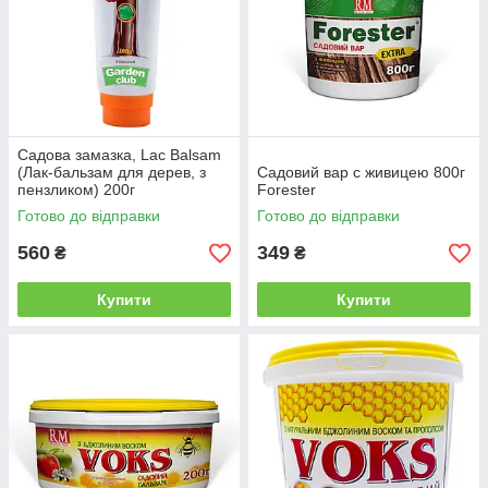
зменшує ризик зараження грибковими хворобами та
бактеріями.
Способи застосування
Обробка зрізів після обрізки дерев та кущів.
Закриття ран після механічних пошкоджень
Садова замазка, Lac Balsam
(тріщини, відлам гілок).
(Лак-бальзам для дерев, з
Садовий вар c живицею 800г
Захист місць щеплення.
пензликом) 200г
Forester
Готово до відправки
Готово до відправки
Обробка пошкоджень після морозів чи сонячних
опіків.
560
349
₴
₴
Переваги використання садового вару
Купити
Купити
простота у застосуванні;
ефективний захист від інфекцій та шкідників;
прискорює загоєння рослин;
підходить для різних культур — плодових дерев,
декоративних кущів, винограду;
економічність — невелика кількість засобу забезпечує
надійний результат.