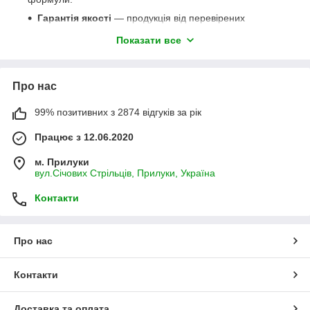
Гарантія якості
— продукція від перевірених
виробників.
Показати все
Зручні фасування
— від невеликих упаковок для
садівників до великих партій для господарств.
Швидка доставка по Україні
.
Про нас
Консультації та підтримка
— допоможемо
99% позитивних з 2874 відгуків за рік
підібрати оптимальний вар для ваших рослин.
Вигідні ціни та акції
— якісні засоби за доступною
Працює з 12.06.2020
вартістю.
м. Прилуки
вул.Січових Стрільців, Прилуки, Україна
Таким чином,
садовий вар
— це незамінний помічник для
кожного садівника, який дбає про здоров’я дерев і кущів.
Контакти
Купуючи його на
GreenFlamingo.com.ua
, ви отримуєте
якість, ефективність та впевненість у результаті.
Про нас
Контакти
Доставка та оплата