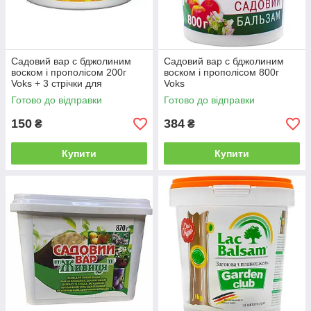
Садовий вар c бджолиним
Садовий вар c бджолиним
воском і прополісом 200г
воском і прополісом 800г
Voks + 3 стрічки для
Voks
щеплення і шпатель
Готово до відправки
Готово до відправки
150
384
₴
₴
Купити
Купити