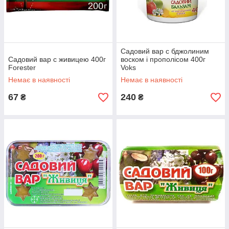
Садовий вар c бджолиним
Садовий вар c живицею 400г
воском і прополісом 400г
Forester
Voks
Немає в наявності
Немає в наявності
67
240
₴
₴