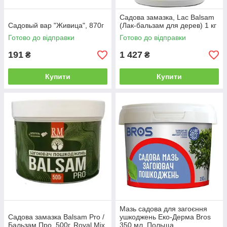
Садова замазка, Lac Balsam
Садовый вар "Живица", 870г
(Лак-бальзам для дерев) 1 кг
Готово до відправки
Готово до відправки
191
1 427
₴
₴
Купити
Купити
Мазь садова для загоєння
Садова замазка Balsam Pro /
ушкоджень Еко-Дерма Bros
Бальзам Про, 500г, Royal Mix
350 мл, Польща