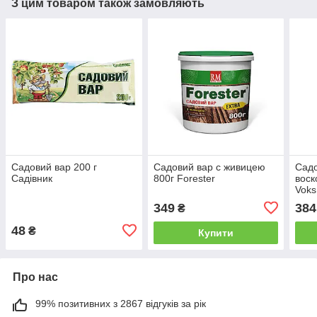
З цим товаром також замовляють
Садовий вар 200 г
Садовий вар c живицею
Садо
Садівник
800г Forester
воск
Voks
349
384
₴
48
₴
Купити
Про нас
99% позитивних з 2867 відгуків за рік