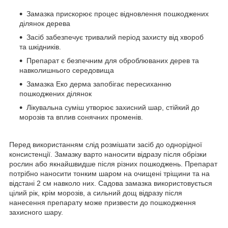
Замазка прискорює процес відновлення пошкоджених
ділянок дерева
Засіб забезпечує тривалий період захисту від хвороб
та шкідників.
Препарат є безпечним для оброблюваних дерев та
навколишнього середовища
Замазка Еко дерма запобігає пересиханню
пошкоджених ділянок
Лікувальна суміш утворює захисний шар, стійкий до
морозів та вплив сонячних променів.
Перед використанням слід розмішати засіб до однорідної
консистенції. Замазку варто наносити відразу після обрізки
рослин або якнайшвидше після різних пошкоджень. Препарат
потрібно наносити тонким шаром на очищені тріщини та на
відстані 2 см навколо них. Садова замазка використовується
цілий рік, крім морозів, а сильний дощ відразу після
нанесення препарату може призвести до пошкодження
захисного шару.