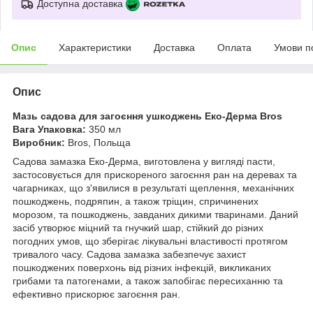
Доступна доставка
Опис
Характеристики
Доставка
Оплата
Умови п
Опис
Мазь садова для загоєння ушкоджень Еко-Дерма Bros
Вага Упаковка:
350 мл
Виробник:
Bros, Польща
Садова замазка Еко-Дерма, виготовлена у вигляді пасти,
застосовується для прискореного загоєння ран на деревах та
чагарниках, що з'явилися в результаті щеплення, механічних
пошкоджень, подряпин, а також тріщин, спричинених
морозом, та пошкоджень, завданих дикими тваринами. Даний
засіб утворює міцний та гнучкий шар, стійкий до різних
погодних умов, що зберігає лікувальні властивості протягом
тривалого часу. Садова замазка забезпечує захист
пошкоджених поверхонь від різних інфекцій, викликаних
грибами та патогенами, а також запобігає пересиханню та
ефективно прискорює загоєння ран.