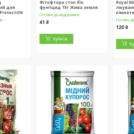
д
Фітофтора стоп біо
Royal M
ий для
фунгіцид 15г Жива земля
лікуван
 ProtectON
кімнатн
Готово до відправки
ки
Готово д
41 ₴
120 ₴
Купити
К