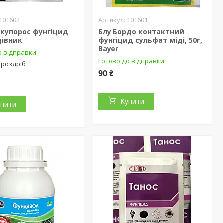
101602
101601
 купорос фунгіцид
Блу Бордо контактний
дівник
фунгіцид сульфат міді, 50г,
Bayer
о відправки
Готово до відправки
 роздріб
90 ₴
Купити
упити