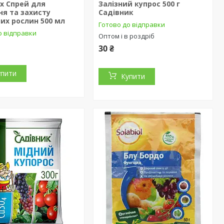
ix Спрей для
Залізний купрос 500 г
ня та захисту
Садівник
их рослин 500 мл
Готово до відправки
о відправки
Оптом і в роздріб
30 ₴
упити
Купити