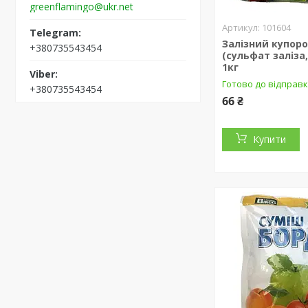
greenflamingo@ukr.net
101604
Залізний купоро
+380735543454
(сульфат заліза
1кг
Готово до відправ
+380735543454
66 ₴
Купити