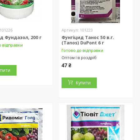
101226
101223
д Фундазол, 200 г
Фунгіцид Танос 50 в.г.
(Tanos) DuPont 6 г
о відправки
Готово до відправки
Оптом і в роздріб
47 ₴
упити
Купити