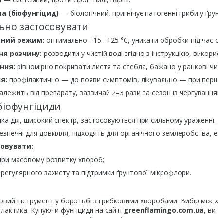
а (біофунгіцид)
— біологічний, пригнічує патогенні гриби у ґрун
льно застосовувати
ний режим:
оптимально +15…+25 °C, уникати обробки під час с
ня розчину:
розводити у чистій воді згідно з інструкцією, викори
ння:
рівномірно покривати листя та стебла, бажано у ранкові чи 
я:
профілактично — до появи симптомів, лікувально — при перш
алежить від препарату, зазвичай 2–3 рази за сезон із чергування
 біофунгіциди
ка дія, широкий спектр, застосовуються при сильному ураженні.
езпечні для довкілля, підходять для органічного землеробства, е
совувати:
 при масовому розвитку хвороб;
 регулярного захисту та підтримки ґрунтової мікрофлори.
вий інструмент у боротьбі з грибковими хворобами. Вибір між х
ілактика. Купуючи фунгіциди на сайті
greenflamingo.com.ua
, в