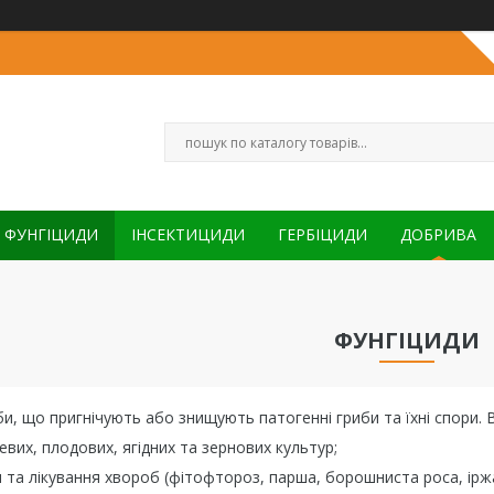
ФУНГІЦИДИ
ІНСЕКТИЦИДИ
ГЕРБІЦИДИ
ДОБРИВА
ФУНГІЦИДИ
и, що пригнічують або знищують патогенні гриби та їхні спори.
евих, плодових, ягідних та зернових культур;
 та лікування хвороб (фітофтороз, парша, борошниста роса, іржа,