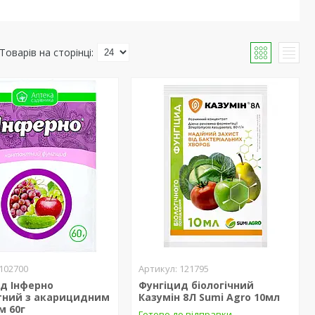
102700
121795
д Інферно
Фунгіцид біологічний
тний з акарицидним
Казумін 8Л Sumi Agro 10мл
м 60г
Готово до відправки