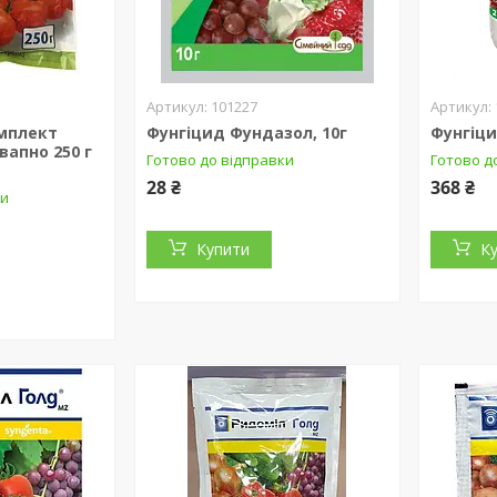
101227
мплект
Фунгіцид Фундазол, 10г
Фунгіци
вапно 250 г
Готово до відправки
Готово д
28 ₴
368 ₴
ки
Купити
К