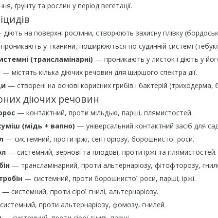
ня, ґрунту та рослин у період вегетації.
іцидів
діють на поверхні рослини, створюють захисну плівку (бордоська
проникають у тканини, поширюються по судинній системі (тебуко
истемні (трансламінарні)
— проникають у листок і діють у йог
і
— містять кілька діючих речовин для ширшого спектра дії.
ди
— створені на основі корисних грибів і бактерій (триходерма, 
ярних діючих речовин
орос
— контактний, проти мільдью, парші, плямистостей.
уміш (мідь + вапно)
— універсальний контактний засіб для сад
л
— системний, проти іржі, септоріозу, борошнистої роси.
ол
— системний, зернові та плодові, проти іржі та плямистостей.
бін
— трансламінарний, проти альтернаріозу, фітофторозу, гнил
тробін
— системний, проти борошнистої роси, парші, іржі.
— системний, проти сірої гнилі, альтернаріозу.
истемний, проти альтернаріозу, фомозу, гнилей.
л
— системний, проти сірої гнилі, парші.