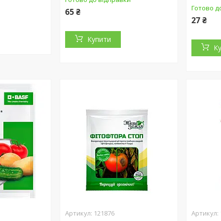
Готово д
65 ₴
27 ₴
Купити
К
121876