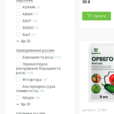
Виробник
30 ₴
ADAMA
4
Adiant
11
Купити
BASF
18
BINGO
6
Basf
17
Ще 25
Захворювання рослин
Борошниста роса
113
Переноспороз
(несправжня борошниста
роса)
108
Фітофтора
97
Альтернаріоз (суха
плямистість)
95
Мілд'ю
93
Ще 20
121841
Шкідники рослин