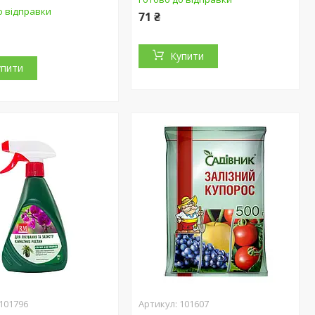
о відправки
71 ₴
Купити
упити
101796
101607