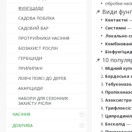
обробки насін
ФУНГІЦИДИ
📌 Види фунг
САДОВА ПОБІЛКА
Контактні
— 
Системні
— 
САДОВИЙ ВАР
Локально-с
ПРОТРУЙНИКИ НАСІННЯ
Комбінован
БІОЗАХИСТ РОСЛІН
Біофунгіци
ГЕРБІЦИДИ
📌 10 попул
ПРИЛИПАЧІ
Мідний куп
Бордоська с
ЛОВЧІ ПОЯСІ ДО ДЕРЕВ
Тебуконазо
АКАРІЦИДИ
Пропіконаз
НАБОРИ ДЛЯ СЕЗОННИХ
Азоксистро
ЗАХИСТУ РІСЛІН
Трифлоксіс
НАСІННЯ
Ципродиніл
Боскалід
— с
ДОБРИВА
Піриметані