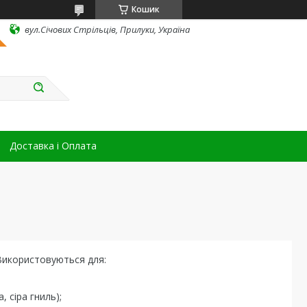
Кошик
вул.Січових Стрільців, Прилуки, Україна
Доставка і Оплата
 Використовуються для:
 сіра гниль);