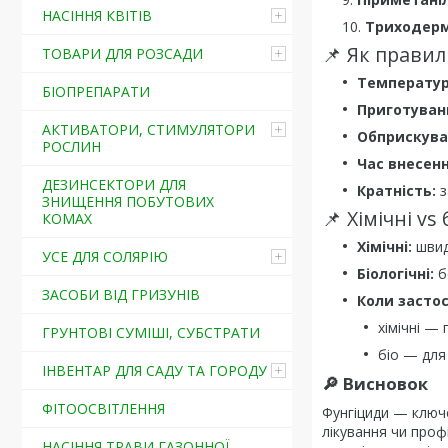
НАСІННЯ КВІТІВ
Триходерм
📌 Як прави
ТОВАРИ ДЛЯ РОЗСАДИ
Температур
БІОПРЕПАРАТИ
Приготуван
АКТИВАТОРИ, СТИМУЛЯТОРИ
Обприскува
РОСЛИН
Час внесенн
ДЕЗИНСЕКТОРИ ДЛЯ
Кратність:
з
ЗНИЩЕННЯ ПОБУТОВИХ
📌 Хімічні vs
КОМАХ
Хімічні:
швид
УСЕ ДЛЯ СОЛЯРІЮ
Біологічні:
б
ЗАСОБИ ВІД ГРИЗУНІВ
Коли засто
хімічні —
ГРУНТОВІ СУМІШІ, СУБСТРАТИ
біо — для
ІНВЕНТАР ДЛЯ САДУ ТА ГОРОДУ
🔎 Висновок
ФІТООСВІТЛЕННЯ
Фунгіциди — ключо
лікування чи проф
НАСІННЯ ТРАВИ ГАЗОННОЇ