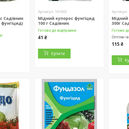
101603
с Садівник
Мідний купорос фунгіцид
Мідний
, фунгіцид)
100 г Садівник
300г Са
Готово до відправки
Готово д
ки
41 ₴
Оптом і в
115 ₴
Купити
К