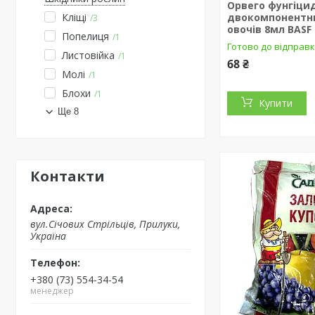
Орвего фунгіци
Кліщі
двокомпонентн
3
овочів 8мл BASF
Попелиця
1
Готово до відправ
Листовійка
1
68 ₴
Молі
1
Блохи
1
Купити
Ще 8
Контакти
вул.Січових Стрільців, Прилуки,
Україна
+380 (73) 554-34-54
менеджер