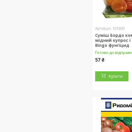
101600
Суміш Бордо ко
мідний купрос і 
Bingo фунгіцид
Готово до відправ
57 ₴
Купити