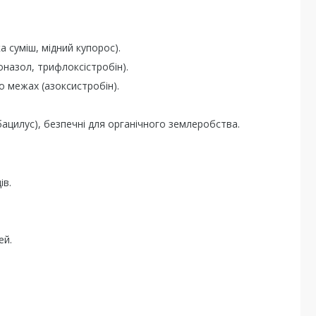
 суміш, мідний купорос).
назол, трифлоксістробін).
о межах (азоксистробін).
бацилус), безпечні для органічного землеробства.
ів.
ей.