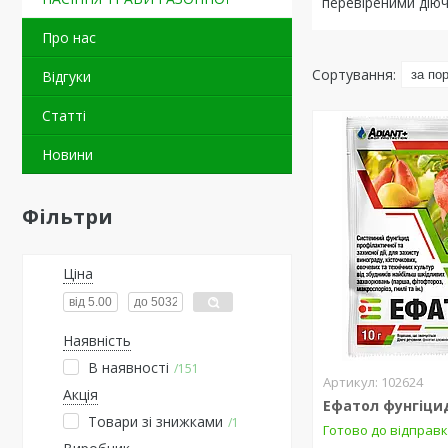
перевіреними діюч
Про нас
Відгуки
Статті
Новини
Фільтри
Ціна
Наявність
В наявності
151
102624
Акція
Ефатол фунгіцид
Товари зі знижками
1
Готово до відправ