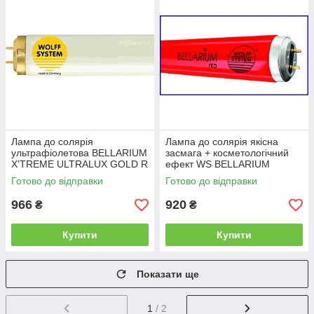
Лампа до солярія
Лампа до солярія якісна
ультрафіолетова BELLARIUM
засмага + косметологічний
X'TREME ULTRALUX GOLD R
ефект WS BELLARIUM
160W
X'TREME RED R 160W
Готово до відправки
Готово до відправки
966
920
₴
₴
Купити
Купити
Показати ще
1
/ 2