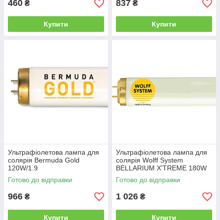
460
837
₴
₴
Купити
Купити
Ультрафіолетова лампа для
Ультрафіолетова лампа для
солярія Bermuda Gold
солярія Wolff System
120W/1.9
BELLARIUM X'TREME 180W
R 190 см
Готово до відправки
Готово до відправки
966
1 026
₴
₴
Купити
Купити