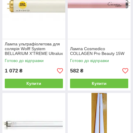
Лампа ультрафіолетова для
солярія Wolff System
Лампа Cosmedico
BELLARIUM X'TREME Ultralux
COLLAGEN Pro Beauty 15W
R 180W
Готово до відправки
Готово до відправки
1 072
582
₴
₴
Купити
Купити