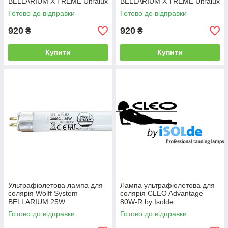
BELLARIUM X'TREME Ultralux
BELLARIUM X'TREME Ultralux
R 120W/19
R 120W/20
Готово до відправки
Готово до відправки
920
920
₴
₴
Купити
Купити
Ультрафіолетова лампа для
Лампа ультрафіолетова для
солярія Wolff System
солярія CLEO Advantage
BELLARIUM 25W
80W-R by Isolde
Готово до відправки
Готово до відправки