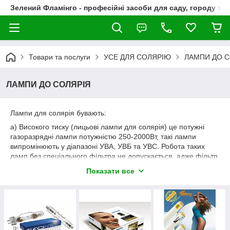
Зелений Фламінго - професійні засоби для саду, городу та
Товари та послуги
УСЕ ДЛЯ СОЛЯРІЮ
ЛАМПИ ДО С
ЛАМПИ ДО СОЛЯРІЯ
Лампи для солярія бувають:
а) Високого тиску (лицьові лампи для солярія) це потужні
газоразрядні лампи потужністю 250-2000Вт, такі лампи
випромінюють у діапазоні УВА, УВБ та УВС. Робота таких
ламп без спеціального фільтра не допускається, адже фільтр
пропускає тільки УВА та УВБ, а шкідливе УВС повністю не
Показати все
пропускає. У схемі роботи таких ламп використовують
електро магнітний дроссель відповідної потужності та ігнітор
(ІЗП імпульсний запалювальний пристрій) та лампу такої ж
потужності що і дроссель. Якщо дроссель меньший
номіналом за лампу, або використовується схема
регуллювання потужності то випромінювання лампи буде