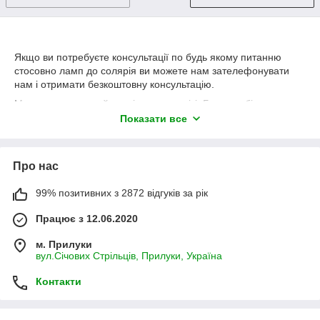
Якщо ви потребуєте консультації по будь якому питанню
стосовно ламп до солярія ви можете нам зателефонувати
нам і отримати безкоштовну консультацію.
Ми пропонуємо найкращі лампи у світі. Без перебільшення .
Лампи WolffSystem, Cosmedico та iSOLde виробляються у
Показати все
Німеччині на заводі NARVA, завод виробляє лампи тільки з
100% німецьких комплектуючих і матеріалів що забеспечує
якісне і стабільне випромінювання на протязі усього сроку
Про нас
експлуатації.
Відправляємо лампи службою доставки НоваПошта,
99% позитивних з 2872 відгуків за рік
замовляємо обрешетування деревом і страхуємо їх на повну
вартість, тобто якщо в процессі транспортування лампа
Працює з 12.06.2020
побилась то новапошта компенсує її повну вартість. Якщо ви
м. Прилуки
отримали лампи і виявили брак то ми компенсуємо вартість її
вул.Січових Стрільців, Прилуки, Україна
грошима або висилаємо аналогічний товар. Оплата товара
проводиться на розрахунковий рахунок ФОП по
Контакти
комерційному курсу у гривні