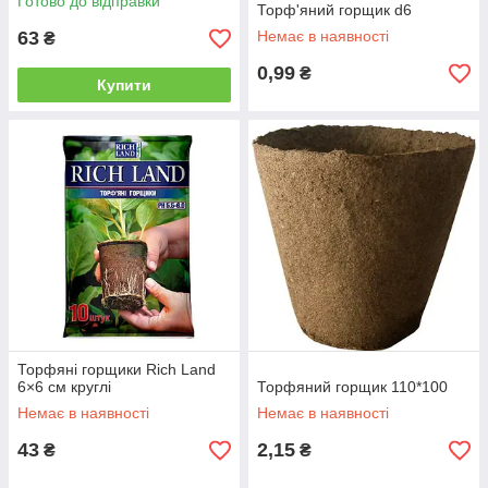
Готово до відправки
Торф'яний горщик d6
63
Немає в наявності
₴
0,99
₴
Купити
Торфяні горщики Rich Land
6×6 см круглі
Торфяний горщик 110*100
Немає в наявності
Немає в наявності
43
2,15
₴
₴