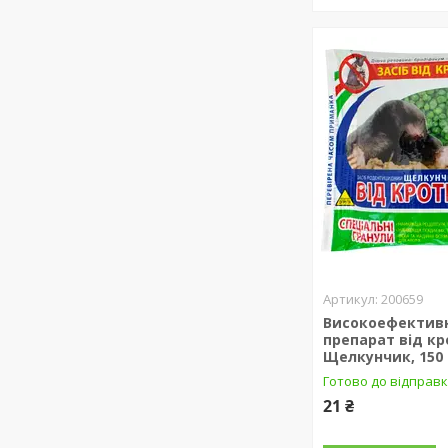
200659
Високоефектив
препарат від кр
Щелкунчик, 150 
Готово до відправ
21 ₴