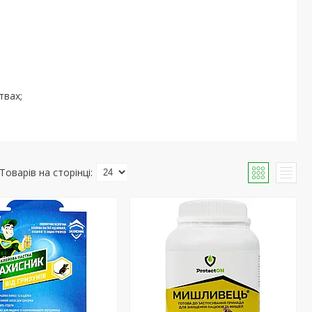
твах;