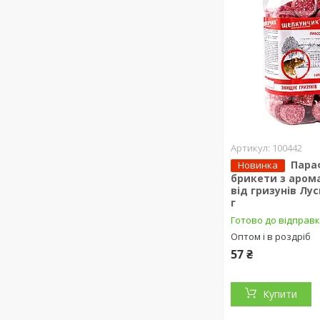
100442
Пара
Новинка
брикети з аром
від гризунів Лус
г
Готово до відправ
Оптом і в роздріб
57 ₴
Купити