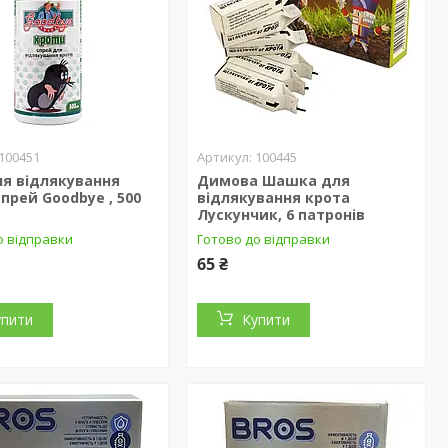
100451
100445
ля відлякування
Димова Шашка для
спрей Goodbye , 500
відлякування крота
Лускунчик, 6 патронів
о відправки
Готово до відправки
65 ₴
упити
Купити