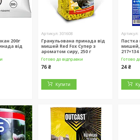
301608
кан 200г
Гранульована принада від
Пастка 
инада від
мишей Red Fox Супер з
мишей, 
ароматом сиру, 250 г
217×134
ки
Готово до відправки
Готово д
76 ₴
24 ₴
Купити
К