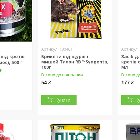
100461
 від кротів
Брикети від щурів і
Засіб д
мишей Талон RB ™Syngenta,
кротів 
ос), 500 г
100г
мл
ки
Готово до відправки
Готово д
54 ₴
177 ₴
Купити
К