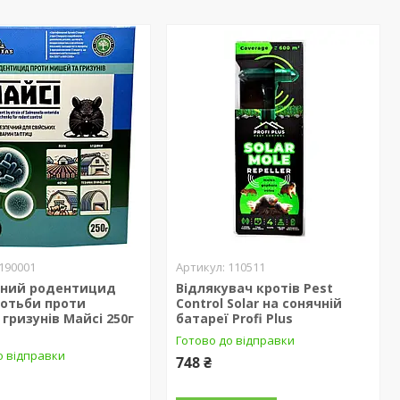
190001
110511
ічний родентицид
Відлякувач кротів Pest
ротьби проти
Control Solar на сонячній
гризунів Майсі 250г
батареї Profi Plus
Готово до відправки
о відправки
748 ₴