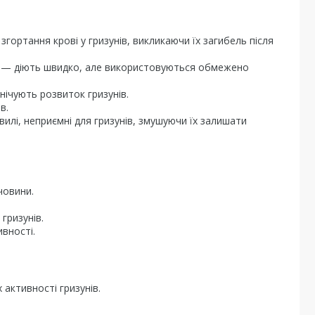
ортання крові у гризунів, викликаючи їх загибель після
— діють швидко, але використовуються обмежено
нічують розвиток гризунів.
в.
илі, неприємні для гризунів, змушуючи їх залишати
човини.
гризунів.
вності.
активності гризунів.