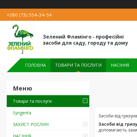
+380 (73) 554-34-54
Зелений Фламінго - професійні
засоби для саду, городу та дому
ГОЛОВНА
ТОВАРИ ТА ПОСЛУГИ
НАСІННЯ
Товари та послуги
Syngenta
Засоби від гризун
Засоби від гриз
ЗАХИСТ РОСЛИН
допомагають захис
НАСІННЯ