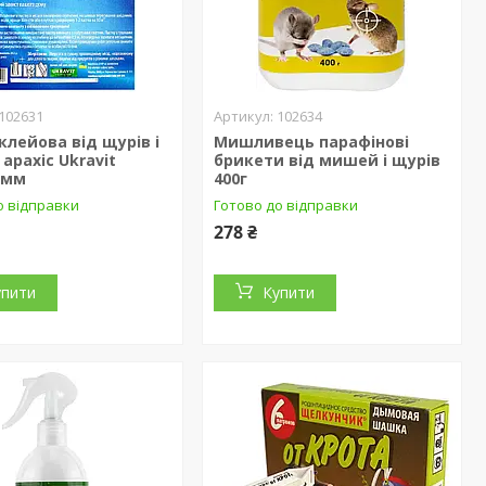
102631
102634
клейова від щурів і
Мишливець парафінові
арахіс Ukravit
брикети від мишей і щурів
 мм
400г
о відправки
Готово до відправки
278 ₴
упити
Купити