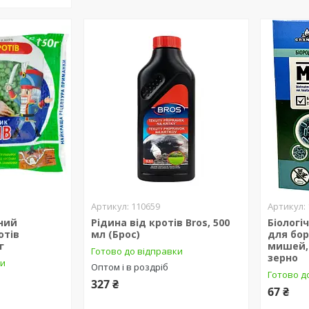
110659
ний
Рідина від кротів Bros, 500
Біолог
отів
мл (Брос)
для бо
г
мишей, 
Готово до відправки
зерно
ки
Оптом і в роздріб
Готово д
327 ₴
67 ₴