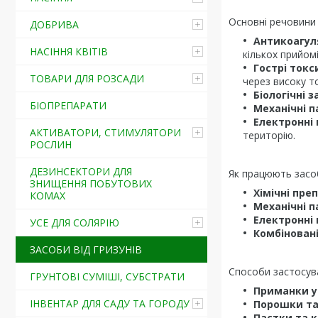
Основні речовини 
ДОБРИВА
Антикоагул
НАСІННЯ КВІТІВ
кількох прийомі
Гострі токс
ТОВАРИ ДЛЯ РОЗСАДИ
через високу т
Біологічні 
БІОПРЕПАРАТИ
Механічні п
Електронні 
АКТИВАТОРИ, СТИМУЛЯТОРИ
територію.
РОСЛИН
ДЕЗИНСЕКТОРИ ДЛЯ
Як працюють засоб
ЗНИЩЕННЯ ПОБУТОВИХ
Хімічні пре
КОМАХ
Механічні п
Електронні 
УСЕ ДЛЯ СОЛЯРІЮ
Комбінован
ЗАСОБИ ВІД ГРИЗУНІВ
Способи застосув
ГРУНТОВІ СУМІШІ, СУБСТРАТИ
Приманки у 
ІНВЕНТАР ДЛЯ САДУ ТА ГОРОДУ
Порошки та
Пастки та 