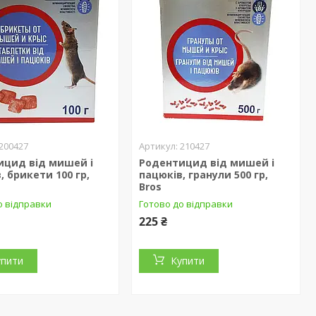
200427
210427
ицид від мишей і
Родентицид від мишей і
, брикети 100 гр,
пацюків, гранули 500 гр,
Bros
о відправки
Готово до відправки
225 ₴
упити
Купити