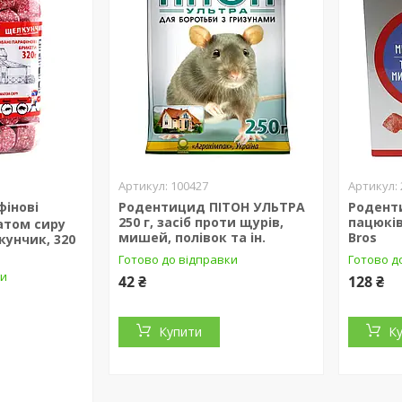
100427
фінові
Родентицид ПІТОН УЛЬТРА
Родент
250 г, засіб проти щурів,
пацюків
атом сиру
мишей, полівок та ін.
Bros
кунчик, 320
Готово до відправки
Готово д
ки
42 ₴
128 ₴
Купити
К