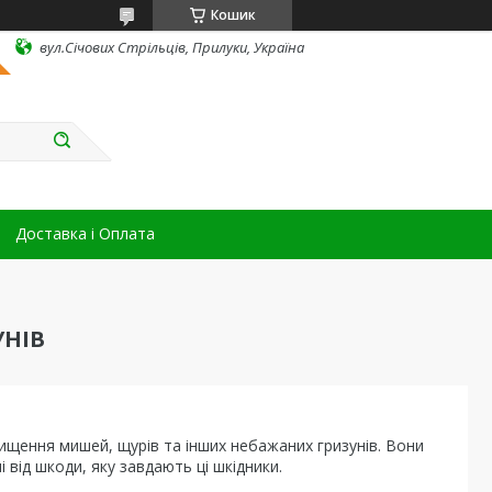
Кошик
вул.Січових Стрільців, Прилуки, Україна
Доставка і Оплата
УНІВ
ищення мишей, щурів та інших небажаних гризунів. Вони
від шкоди, яку завдають ці шкідники.