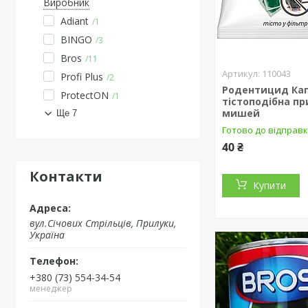
Виробник
Adiant
1
BINGO
3
Bros
11
110043
Profi Plus
2
Родентицид Кап
ProtectON
1
тістоподібна пр
мишей
Ще 7
Готово до відправ
40 ₴
Контакти
Купити
вул.Січових Стрільців, Прилуки,
Україна
+380 (73) 554-34-54
менеджер