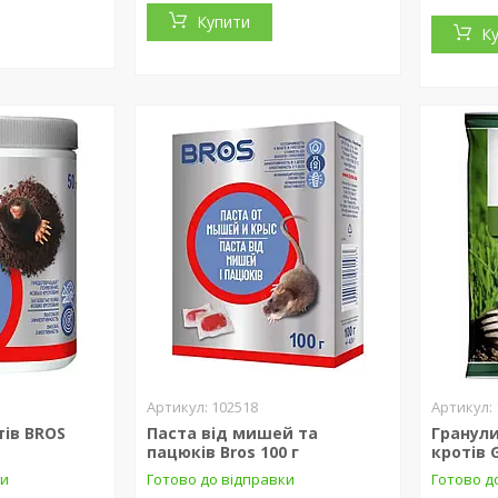
Купити
К
102518
тів BROS
Паста від мишей та
Гранули
пацюків Bros 100 г
кротів 
ки
Готово до відправки
Готово д