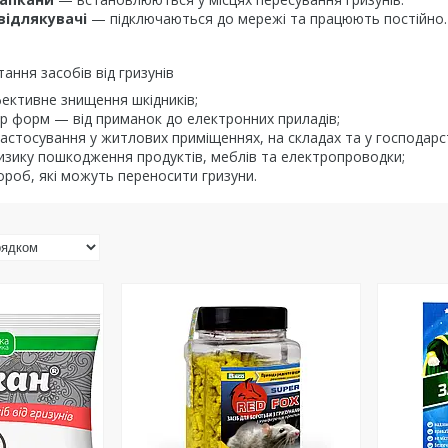
відлякувачі
— підключаються до мережі та працюють постійно.
ання засобів від гризунів
ективне знищення шкідників;
р форм — від приманок до електронних приладів;
астосування у житлових приміщеннях, на складах та у господарс
зику пошкодження продуктів, меблів та електропроводки;
вороб, які можуть переносити гризуни.