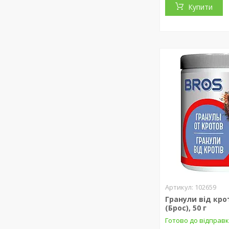
Купити
102659
Гранули від кро
(Брос), 50 г
Готово до відправ