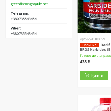
greenflamingo@ukr.net
+380735543454
+380735543454
100659
Засіб
Новинка
BROS Karbidex (Бр
Готово до відправ
438 ₴
Купити