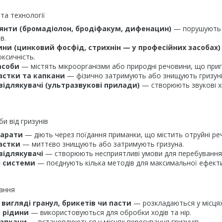
та технології
янти (бромадіолон, бродіфакум, дифенацин)
— порушують зг
в.
ини (цинковий фосфід, стрихнін — у професійних засобах)
оксичність.
засоби
— містять мікроорганізми або природні речовини, що приг
астки та капкани
— фізично затримують або знищують гризуні
відлякувачі (ультразвукові прилади)
— створюють звукові хв
и від гризунів
парати
— діють через поїдання приманки, що містить отруйні ре
астки
— миттєво знищують або затримують гризуна.
відлякувачі
— створюють несприятливі умови для перебування 
і системи
— поєднують кілька методів для максимальної ефекти
ання
вигляді гранул, брикетів чи пасти
— розкладаються у місцях 
 рідини
— використовуються для обробки ходів та нір.
капкани
— встановлюються у місцях пересування гризунів.