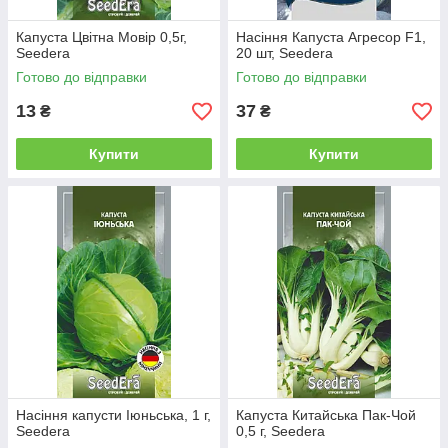
Капуста Цвітна Мовір 0,5г,
Насіння Капуста Агресор F1,
Seedera
20 шт, Seedera
Готово до відправки
Готово до відправки
13
37
₴
₴
Купити
Купити
Насіння капусти Іюньська, 1 г,
Капуста Китайська Пак-Чой
Seedera
0,5 г, Seedera