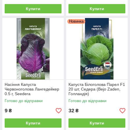
Купити
Купити
Новинка
Насіння Капуста
Капуста Білоголова Парел F1
Червоноголова Лангедейкер
20 шт, Седера (Bejo Zaden,
0.5 г, Seedera
Голландія)
Готово до відправки
Готово до відправки
9
32
₴
₴
Купити
Купити