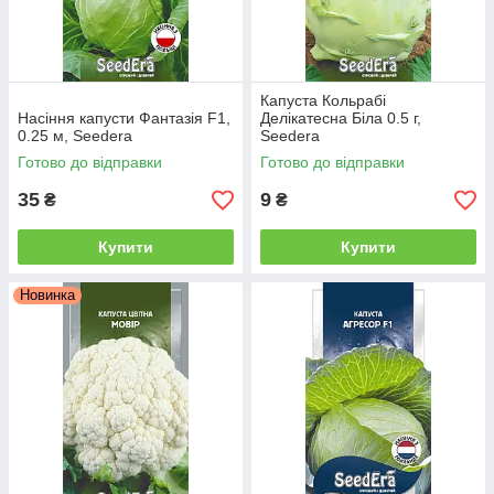
Капуста Кольрабі
Насіння капусти Фантазія F1,
Делікатесна Біла 0.5 г,
0.25 м, Seedera
Seedera
Готово до відправки
Готово до відправки
35
9
₴
₴
Купити
Купити
Новинка