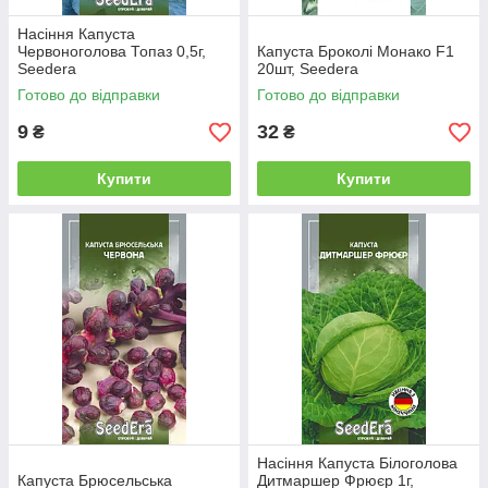
Насіння Капуста
Червоноголова Топаз 0,5г,
Капуста Броколі Монако F1
Seedera
20шт, Seedera
Готово до відправки
Готово до відправки
9
32
₴
₴
Купити
Купити
Насіння Капуста Білоголова
Капуста Брюсельська
Дитмаршер Фрюєр 1г,