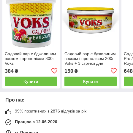
Садовий вар c бджолиним
Садовий вар c бджолиним
Садо
воском і прополісом 800г
воском і прополісом 200г
Pro 
Voks
Voks + 3 стрічки для
Roya
щеплення і шпатель
384
150
648
₴
₴
Купити
Купити
Про нас
99% позитивних з 2876 відгуків за рік
Працює з 12.06.2020
м. Прилуки