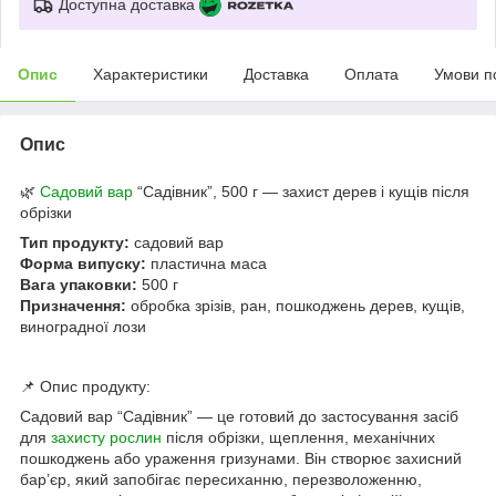
Доступна доставка
Опис
Характеристики
Доставка
Оплата
Умови п
Опис
🌿
Садовий вар
“Садівник”, 500 г — захист дерев і кущів після
обрізки
Тип продукту:
садовий вар
Форма випуску:
пластична маса
Вага упаковки:
500 г
Призначення:
обробка зрізів, ран, пошкоджень дерев, кущів,
виноградної лози
📌 Опис продукту:
Садовий вар “Садівник” — це готовий до застосування засіб
для
захисту рослин
після обрізки, щеплення, механічних
пошкоджень або ураження гризунами. Він створює захисний
бар’єр, який запобігає пересиханню, перезволоженню,