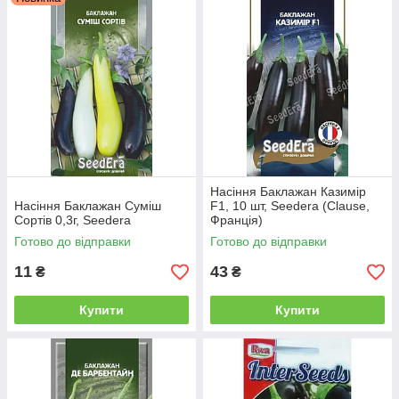
Насіння Баклажан Казимір
Насіння Баклажан Суміш
F1, 10 шт, Seedera (Clause,
Сортів 0,3г, Seedera
Франція)
Готово до відправки
Готово до відправки
11
43
₴
₴
Купити
Купити