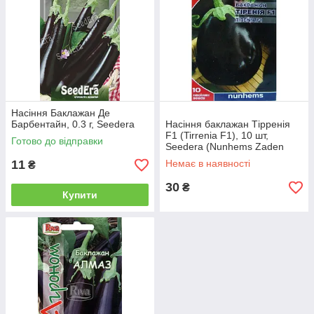
Насіння Баклажан Де
Барбентайн, 0.3 г, Seedera
Насіння баклажан Тірренія
F1 (Tirrenia F1), 10 шт,
Готово до відправки
Seedera (Nunhems Zaden
Голландія)
11
Немає в наявності
₴
30
₴
Купити