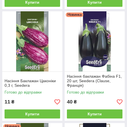
Купити
Купити
Новинка
Насіння баклажан Фабіна F1,
Насіння Баклажан Цаконіки
20 шт, Seedera (Clause,
0,3 г, Seedera
Франція)
Готово до відправки
Готово до відправки
11
40
₴
₴
Купити
Купити
Новинка