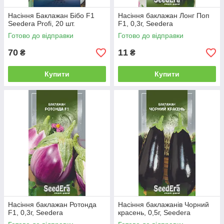
Насіння Баклажан Бібо F1
Насіння баклажан Лонг Поп
Seedera Profi, 20 шт.
F1, 0,3г, Seedera
Готово до відправки
Готово до відправки
70
11
₴
₴
Купити
Купити
Насіння баклажан Ротонда
Насіння баклажанів Чорний
F1, 0,3г, Seedera
красень, 0,5г, Seedera