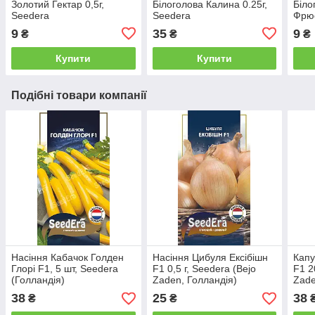
Золотий Гектар 0,5г,
Білоголова Калина 0.25г,
Біло
Seedera
Seedera
Фрює
9
35
9
₴
₴
₴
Купити
Купити
Подібні товари компанії
Насіння Кабачок Голден
Насіння Цибуля Ексібішн
Капу
Глорі F1, 5 шт, Seedera
F1 0,5 г, Seedera (Bejo
F1 2
(Голландія)
Zaden, Голландія)
Zade
38
25
38
₴
₴