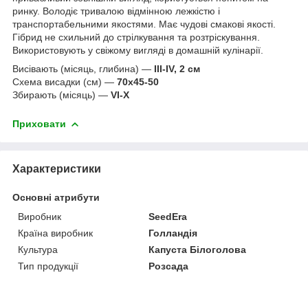
ринку. Володіє тривалою відмінною лежкістю і
транспортабельними якостями. Має чудові смакові якості.
Гібрид не схильний до стрілкування та розтріскування.
Використовують у свіжому вигляді в домашній кулінарії.
Висівають (місяць, глибина) —
III-IV, 2 см
Схема висадки (см) —
70х45-50
Збирають (місяць) —
VI-X
Приховати
Характеристики
Основні атрибути
Виробник
SeedEra
Країна виробник
Голландія
Культура
Капуста Білоголова
Тип продукції
Розсада