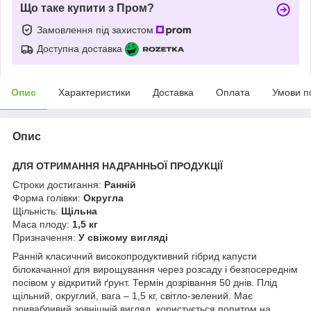
Що таке купити з Пром?
Замовлення під захистом
Доступна доставка
Опис
Характеристики
Доставка
Оплата
Умови п
Опис
ДЛЯ ОТРИМАННЯ НАДРАННЬОЇ ПРОДУКЦІЇ
Строки достигання:
Ранній
Форма голівки:
Округла
Щільність:
Щільна
Маса плоду:
1,5 кг
Призначення:
У свіжому вигляді
Ранній класичний високопродуктивний гібрид капусти
білокачанної для вирощування через розсаду і безпосереднім
посівом у відкритий ґрунт. Термін дозрівання 50 днів. Плід
щільний, округлий, вага – 1,5 кг, світло-зелений. Має
привабливий зовнішній вигляд, користується попитом на