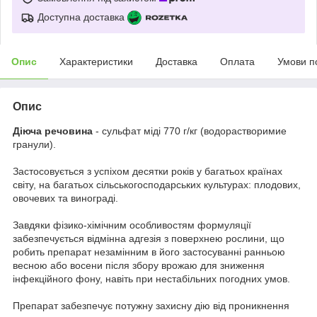
Доступна доставка
Опис
Характеристики
Доставка
Оплата
Умови п
Опис
Діюча речовина
- сульфат міді 770 г/кг (водорастворимие
гранули).
Застосовується з успіхом десятки років у багатьох країнах
світу, на багатьох сільськогосподарських культурах: плодових,
овочевих та винограді.
Завдяки фізико-хімічним особливостям формуляції
забезпечується відмінна адгезія з поверхнею рослини, що
робить препарат незамінним в його застосуванні ранньою
весною або восени після збору врожаю для зниження
інфекційного фону, навіть при нестабільних погодних умов.
Препарат забезпечує потужну захисну дію від проникнення