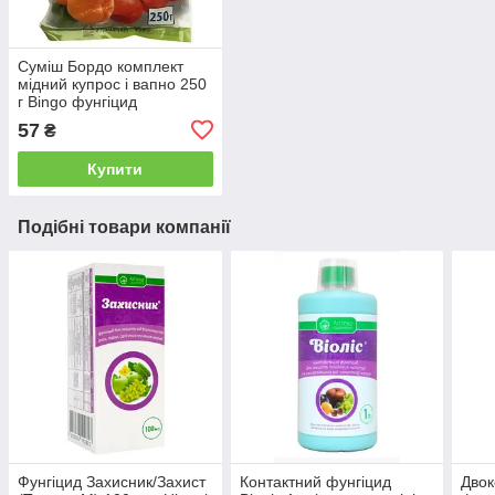
Суміш Бордо комплект
мідний купрос і вапно 250
г Bingo фунгіцид
57
₴
Купити
Подібні товари компанії
Фунгіцид Захисник/Захист
Контактний фунгіцид
Дво