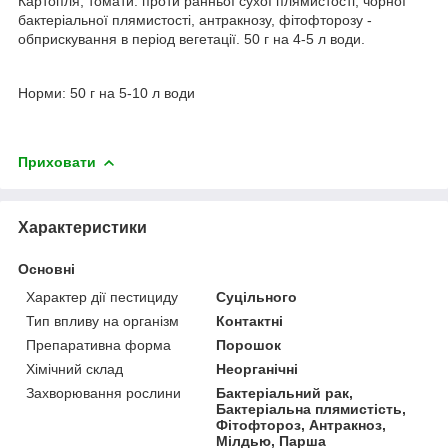
Картопля, томати: проти ранньої сухої плямистості, чорної
бактеріальної плямистості, антракнозу, фітофторозу -
обприскування в період вегетації. 50 г на 4-5 л води.
Норми: 50 г на 5-10 л води
Приховати
Характеристики
Основні
Характер дії пестициду
Суцільного
Тип впливу на організм
Контактні
Препаративна форма
Порошок
Хімічний склад
Неорганічні
Захворювання рослини
Бактеріальний рак,
Бактеріальна плямистість,
Фітофтороз, Антракноз,
Мілдью, Парша