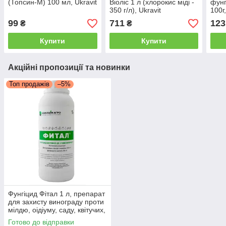
(Топсин-М) 100 мл, Ukravit
Віоліс 1 л (хлорокис міді -
фунг
350 г/л), Ukravit
100г
99
711
123
₴
₴
Купити
Купити
Акційні пропозиції та новинки
Топ продажів
–5%
Фунгіцид Фітал 1 л, препарат
для захисту винограду проти
мілдю, оідіуму, саду, квітучих,
газону
Готово до відправки