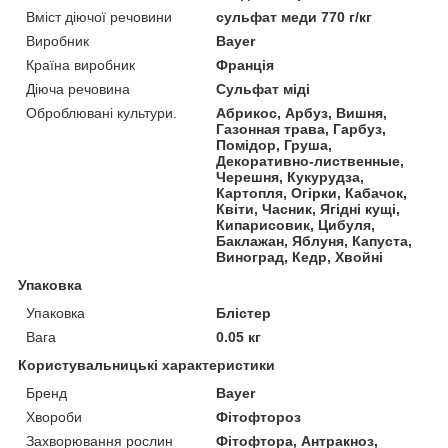
Вміст діючої речовини
сульфат меди 770 г/кг
Виробник
Bayer
Країна виробник
Франція
Діюча речовина
Сульфат міді
Оброблювані культури.
Абрикос, Арбуз, Вишня,
Газонная трава, Гарбуз,
Помідор, Груша,
Декоративно-лиственные,
Черешня, Кукурудза,
Картопля, Огірки, Кабачок,
Квіти, Часник, Ягідні кущі,
Кипарисовик, Цибуля,
Баклажан, Яблуня, Капуста,
Виноград, Кедр, Хвойні
Упаковка
Упаковка
Блістер
Вага
0.05 кг
Користувальницькі характеристики
Бренд
Bayer
Хвороби
Фітофтороз
Захворювання рослин
Фітофтора, Антракноз,