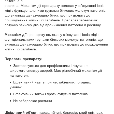
патогена в
рослина. Механізм дії препарату полягає у зв'язуванні іонів
міді з функціональними групами білкових молекул патогенів,
що викликає денатурацию білка, що призводить до
пошкодження клітин і їх загибель. Препарат забезпечує
потужну захисну дію від проникнення патогена в рослину.
Механізм дії
препарату полягає у зв'язуванні іонів міді з
функціональними групами білкових молекул патогенів, що
викликає денатурацию білка, що призводить до пошкодження
клітин і їх загибель.
Переваги препарату:
Застосовується для профілактики і лікування
широкого спектру хвороб. Має різнобічний механізм дії
на патоген.
Ефективний навіть при нестабільних погодних
умовах.
Ефективний також і проти супутніх патогенів.
Не забарвлює рослини.
Шкідливий об'єкт
: парша яблуні, бактеріальний опік, рак,