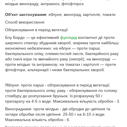
мілдью винограду, антракноз, фітофтороз.
Об'єкт застосування
: яблуня, виноград, картопля, томати.
Спосіб використання:
Обприскування в період вегетації
Блу Бордо — це ефективний
фунгіцид
контактної дії проти
широкого спектру збудників хвороб, зокрема проти найбільш
економічно небезпечних: на яблуні — проти парші,
бактеріального опіку, плямистостей листя, бактерійного раку
або гнилі кори та звичайного раку (нектрії); на винограді —
проти мілдью та антракнозу; на томатах і картоплі — проти
фітофтори, альтернарії і низки бактеріальних хвороб.
Яблуня: проти парші - обприскування в період вегетації;
проти бактеріального опіку, раку - обприскування по голому
стовбуру до розпускання бруньок. Із розрахунку 50 г
препарату на 4-5 л води. Максимальна кільукість обробок - 3.
Виноградники: проти мілдью - дві обродки до цвітіння та
чотири обробки після цвітіння. 25-50 г на 6-10 л води.
Максимальна кількість обробок - 6.