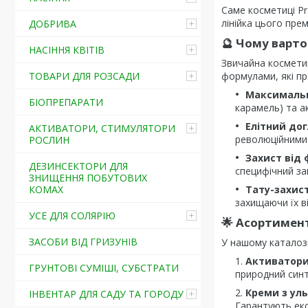
Саме косметиці Pr
лінійка цього пре
ДОБРИВА
🔮 Чому варто
НАСІННЯ КВІТІВ
Звичайна косметик
ТОВАРИ ДЛЯ РОЗСАДИ
формулами, які п
Максимальн
БІОПРЕПАРАТИ
карамель) та а
Елітний до
АКТИВАТОРИ, СТИМУЛЯТОРИ
революційними 
РОСЛИН
Захист від 
ДЕЗИНСЕКТОРИ ДЛЯ
специфічний за
ЗНИЩЕННЯ ПОБУТОВИХ
КОМАХ
Тату-захист 
захищаючи їх в
УСЕ ДЛЯ СОЛЯРІЮ
🌟 Асортимент
ЗАСОБИ ВІД ГРИЗУНІВ
У нашому каталозі 
Активатори 
ГРУНТОВІ СУМІШІ, СУБСТРАТИ
природний синт
Креми з ул
ІНВЕНТАР ДЛЯ САДУ ТА ГОРОДУ
Гарантують екс