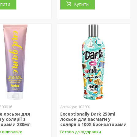
упити
Купити
300016
102091
e лосьон для
Exceptionally Dark 250ml
 у солярії з
лосьон для засмаги у
торами 280мл
солярії з 100Х бронзаторами
о відправки
Готово до відправки