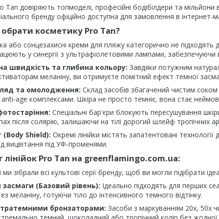
o Tan довіряють топмоделі, професійні бодібілдери та мільйони ві
міального бренду офіційно доступна для замовлення в інтернет-м
 обрати косметику Pro Tan?
а або сонцезахисні креми для пляжу категорично не підходять д
рацюють у синергії з ультрафіолетовими лампами, забезпечуючи 
а швидкість та глибина кольору:
Завдяки потужним натурал
ктиваторам меланіну, ви отримуєте помітний ефект темної засма
гляд та омолодження:
Склад засобів збагачений чистим соком а
anti-age комплексами. Шкіра не просто темніє, вона стає нейм
фотостаріння:
Спеціальні бар'єри блокують пересушування шкір
пах після солярію, залишаючи на тілі дорогий шлейф тропічних ар
(Body Shield):
Окремі лінійки містять запатентовані технології
ід вицвітання під УФ-променями.
 лінійок Pro Tan на greenflamingo.com.ua:
ми зібрали всі культові серії бренду, щоб ви могли підібрати ідеа
засмаги (Базовий рівень):
Ідеально підходять для перших сеа
ез меланіну, готуючи тіло до інтенсивного темного відтінку.
ьтратемними бронзаторами:
Засоби з маркуванням 20x, 50x чи
тремально темний, шоколадний або тропічний колір без жодної 