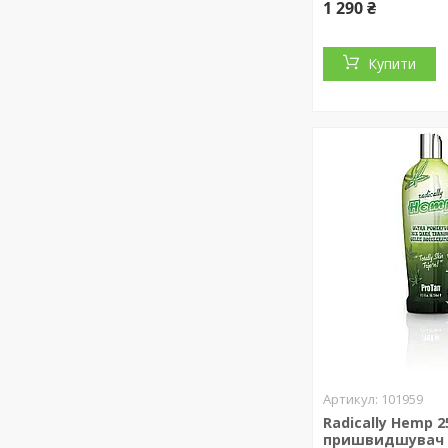
1 290 ₴
Купити
101959
Radically Hemp 2
пришвидшувач 