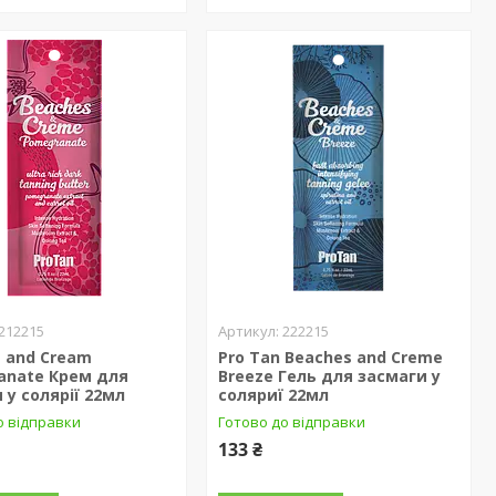
212215
222215
 and Cream
Pro Tan Beaches and Creme
anate Крем для
Breeze Гель для засмаги у
 у солярії 22мл
соляриї 22мл
о відправки
Готово до відправки
133 ₴