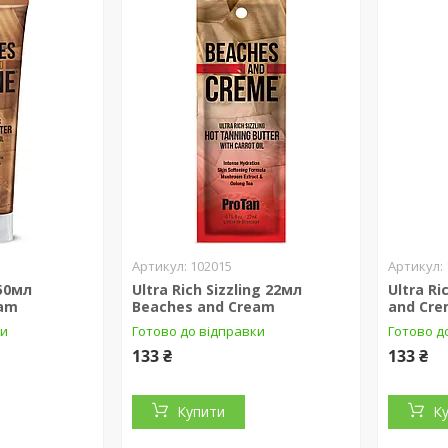
102015
250мл
Ultra Rich Sizzling 22мл
Ultra R
eam
Beaches and Cream
and Cr
ки
Готово до відправки
Готово д
133 ₴
133 ₴
Купити
К