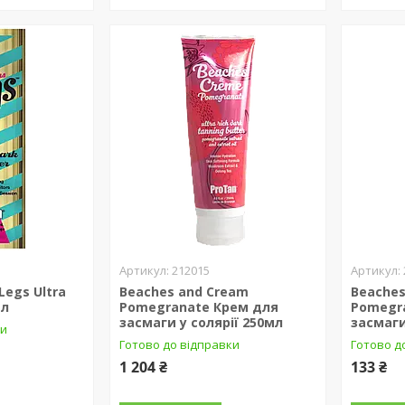
212015
Legs Ultra
Beaches and Cream
Beaches
мл
Pomegranate Крем для
Pomegr
засмаги у солярії 250мл
засмаги
ки
Готово до відправки
Готово д
1 204 ₴
133 ₴