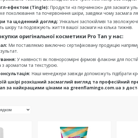
нгл-ефектом (Tingle):
Продукти «із перчинкою» для засмаги уль
ке поколювання та почервоніння шкіри, завдяки чому засмага л
ри та щоденний догляд:
Унікальні заспокійливі та зволожуючі
ь шкіру та подовжують життя вашої засмаги на кілька тижнів.
окупки оригінальної косметики Pro Tan у нас:
ал:
Ми поставляємо виключно сертифіковану продукцію напряму 
зультат.
ування:
У наявності як повнорозмірні фірмові флакони для постійни
 з ароматом та текстурою.
онсультація:
Наші менеджери завжди допоможуть підібрати крем
оїй шкірі розкішний засмаглий вигляд та професійний п
an за найкращими цінами на greenflamingo.com.ua з доста