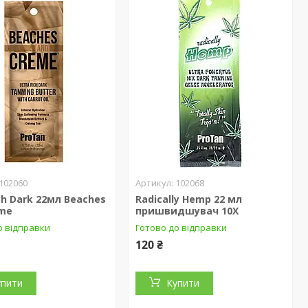
102060
102068
ich Dark 22мл Beaches
Radically Hemp 22 мл
eme
пришвидшувач 10Х
о відправки
Готово до відправки
120 ₴
упити
Купити