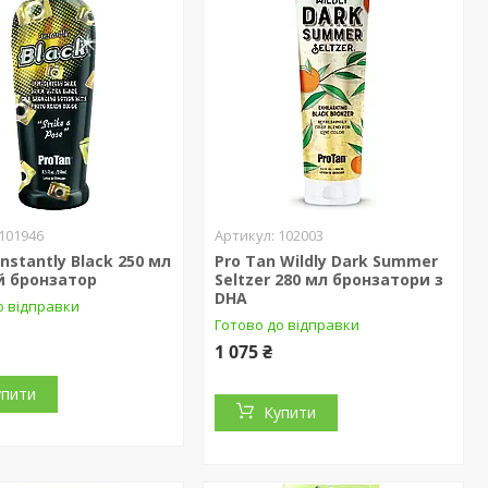
101946
102003
Instantly Black 250 мл
Pro Tan Wildly Dark Summer
й бронзатор
Seltzer 280 мл бронзатори з
DHA
о відправки
Готово до відправки
1 075 ₴
упити
Купити