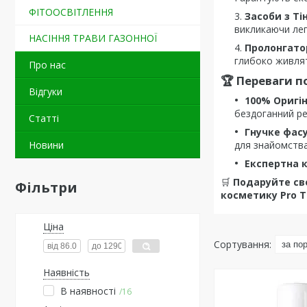
ФІТООСВІТЛЕННЯ
Засоби з Ті
викликаючи лег
НАСІННЯ ТРАВИ ГАЗОННОЇ
Пролонгато
глибоко живлят
Про нас
🏆 Переваги п
Відгуки
100% Оригін
бездоганний ре
Статті
Гнучке фас
Новини
для знайомства
Експертна к
🛒
Подаруйте св
Фільтри
косметику Pro T
Ціна
Наявність
В наявності
16