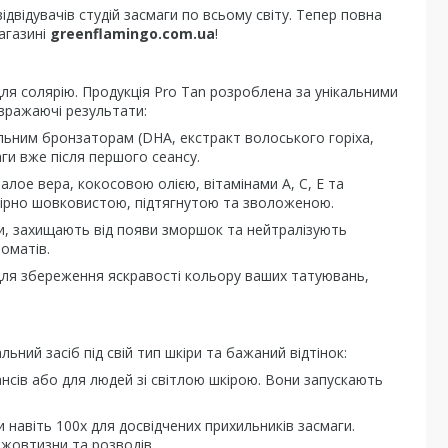
двідувачів студій засмаги по всьому світу. Тепер повна
агазині
greenflamingo.com.ua
!
ля солярію. Продукція Pro Tan розроблена за унікальними
вражаючі результати:
ьним бронзаторам (DHA, екстракт волоського горіха,
ги вже після першого сеансу.
лое вера, кокосовою олією, вітамінами A, C, E та
овірно шовковистою, підтягнутою та зволоженою.
и, захищають від появи зморшок та нейтралізують
оматів.
 для збереження яскравості кольору ваших татуювань,
льний засіб під свій тип шкіри та бажаний відтінок:
нсів або для людей зі світлою шкірою. Вони запускають
 навіть 100x для досвідчених прихильників засмаги.
жовтизни та розводів.