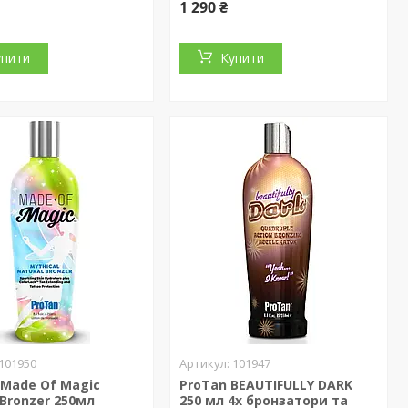
1 290 ₴
упити
Купити
101950
101947
 Made Of Magic
ProTan BEAUTIFULLY DARK
 Bronzer 250мл
250 мл 4х бронзатори та