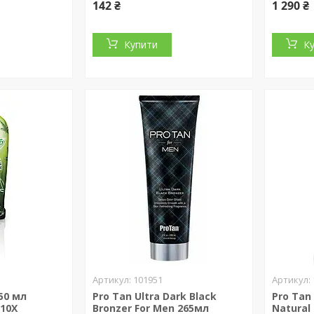
142 ₴
1 290 ₴
Купити
К
101951
50 мл
Pro Tan Ultra Dark Black
Pro Tan
10Х
Bronzer For Men 265мл
Natural