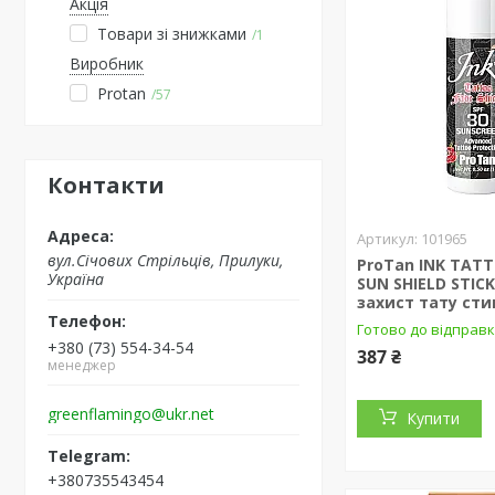
Акція
Товари зі знижками
1
Виробник
Protan
57
Контакти
101965
вул.Січових Стрільців, Прилуки,
ProTan INK TAT
Україна
SUN SHIELD STICK
захист тату сти
Готово до відправ
+380 (73) 554-34-54
387 ₴
менеджер
greenflamingo@ukr.net
Купити
+380735543454