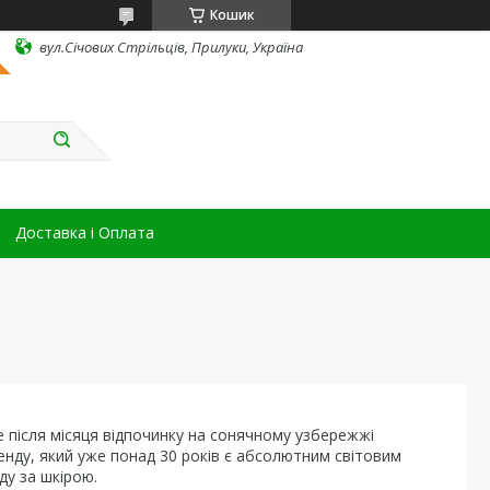
Кошик
вул.Січових Стрільців, Прилуки, Україна
Доставка і Оплата
 після місяця відпочинку на сонячному узбережжі
ду, який уже понад 30 років є абсолютним світовим
ду за шкірою.