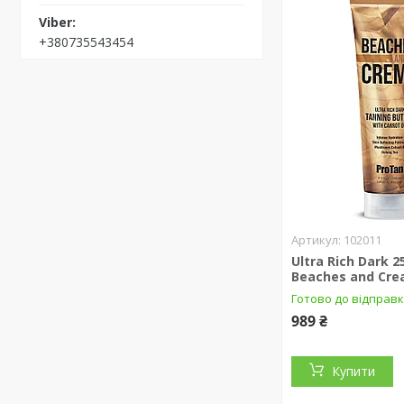
+380735543454
102011
Ultra Rich Dark 
Beaches and Cr
Готово до відправ
989 ₴
Купити