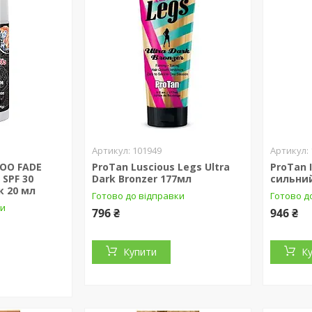
101949
TOO FADE
ProTan Luscious Legs Ultra
ProTan 
 SPF 30
Dark Bronzer 177мл
сильни
к 20 мл
Готово до відправки
Готово д
ки
796 ₴
946 ₴
Купити
К