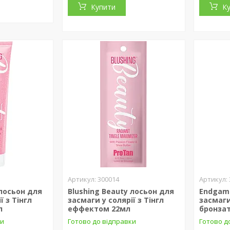
Купити
К
300014
 лосьон для
Blushing Beauty лосьон для
Endgam
ї з Тінгл
засмаги у солярії з Тінгл
засмаги
л
еффектом 22мл
бронза
ки
Готово до відправки
Готово д