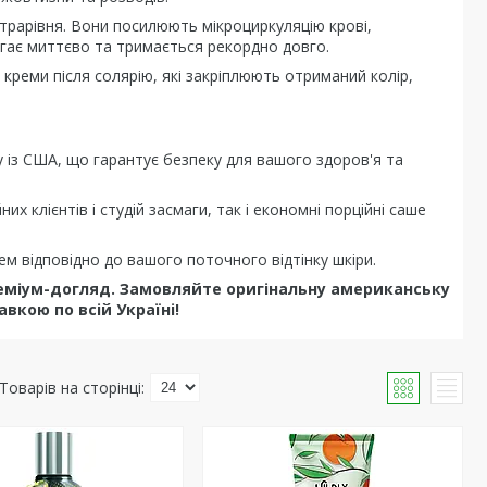
трарівня. Вони посилюють мікроциркуляцію крові,
ягає миттєво та тримається рекордно довго.
 креми після солярію, які закріплюють отриманий колір,
із США, що гарантує безпеку для вашого здоров'я та
х клієнтів і студій засмаги, так і економні порційні саше
 відповідно до вашого поточного відтінку шкіри.
реміум-догляд. Замовляйте оригінальну американську
вкою по всій Україні!