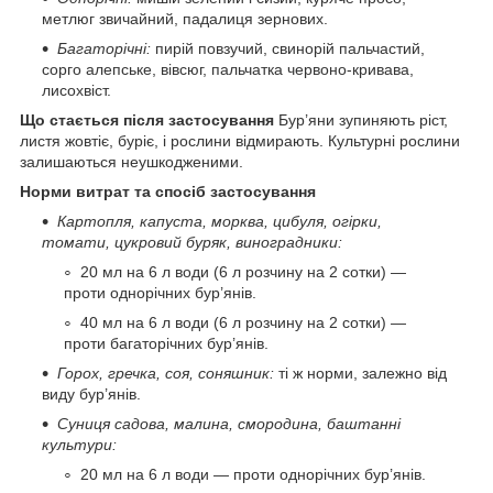
метлюг звичайний, падалиця зернових.
Багаторічні:
пирій повзучий, свинорій пальчастий,
сорго алепське, вівсюг, пальчатка червоно-кривава,
лисохвіст.
Що стається після застосування
Бур’яни зупиняють ріст,
листя жовтіє, буріє, і рослини відмирають. Культурні рослини
залишаються неушкодженими.
Норми витрат та спосіб застосування
Картопля, капуста, морква, цибуля, огірки,
томати, цукровий буряк, виноградники:
20 мл на 6 л води (6 л розчину на 2 сотки) —
проти однорічних бур’янів.
40 мл на 6 л води (6 л розчину на 2 сотки) —
проти багаторічних бур’янів.
Горох, гречка, соя, соняшник:
ті ж норми, залежно від
виду бур’янів.
Суниця садова, малина, смородина, баштанні
культури:
20 мл на 6 л води — проти однорічних бур’янів.