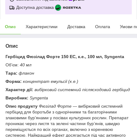
Доступна доставка
Опис
Характеристики
Доставка
Оплата
Умови п
Опис
Гербіцид Фюзілад Форте 150 ЕС, к.е., 100 мл, Syngenta
Об’єм:
40 мл
Тара:
флакон
Форма:
концентрат емульсії (к.е.)
Характер дії:
вибірковий системний післясходовий гербіцид
Виробник:
Syngenta
Опис продукту
Фюзілад Форте
— вибірковий системний
гербіцид для боротьби з однорічними та багаторічними
злаковими бур’янами у посівах культурних рослин. Препарат
проникає через листя та зелені частини бур’янів, швидко
переміщується по всіх органах, включно з кореневою
системою. Найкращий ефект досягається під час активного