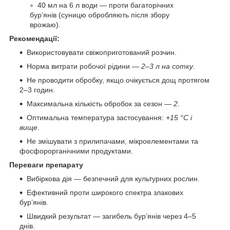
40 мл на 6 л води — проти багаторічних
бур’янів (суницю обробляють після збору
врожаю).
Рекомендації:
Використовувати свіжоприготований розчин.
Норма витрати робочої рідини —
2–3 л на сотку
.
Не проводити обробку, якщо очікується дощ протягом
2–3 годин.
Максимальна кількість обробок за сезон —
2
.
Оптимальна температура застосування:
+15 °C і
вище
.
Не змішувати з прилипачами, мікроелементами та
фосфорорганічними продуктами.
Переваги препарату
Вибіркова дія — безпечний для культурних рослин.
Ефективний проти широкого спектра злакових
бур’янів.
Швидкий результат — загибель бур’янів через 4–5
днів.