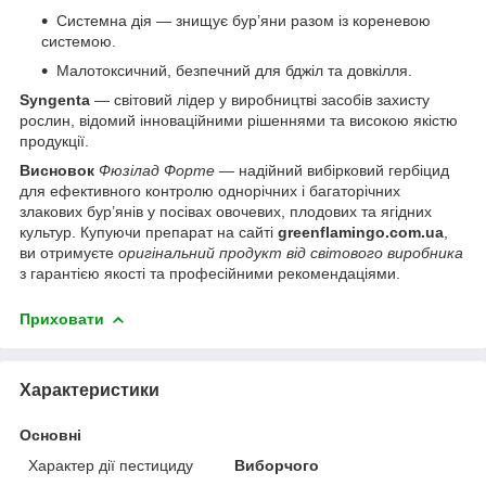
Системна дія — знищує бур’яни разом із кореневою
системою.
Малотоксичний, безпечний для бджіл та довкілля.
Syngenta
— світовий лідер у виробництві засобів захисту
рослин, відомий інноваційними рішеннями та високою якістю
продукції.
Висновок
Фюзілад Форте
— надійний вибірковий гербіцид
для ефективного контролю однорічних і багаторічних
злакових бур’янів у посівах овочевих, плодових та ягідних
культур. Купуючи препарат на сайті
greenflamingo.com.ua
,
ви отримуєте
оригінальний продукт від світового виробника
з гарантією якості та професійними рекомендаціями.
Приховати
Характеристики
Основні
Характер дії пестициду
Виборчого