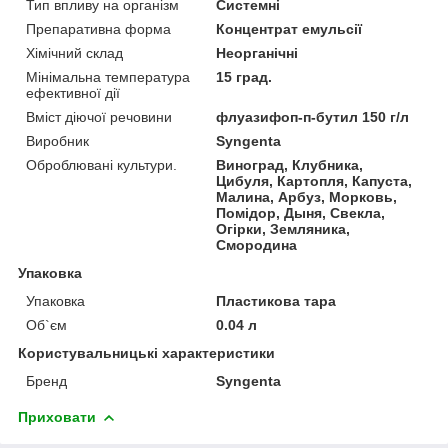
Тип впливу на організм
Системні
Препаративна форма
Концентрат емульсії
Хімічний склад
Неорганічні
Мінімальна температура
15 град.
ефективної дії
Вміст діючої речовини
флуазифоп-п-бутил 150 г/л
Виробник
Syngenta
Оброблювані культури.
Виноград, Клубника,
Цибуля, Картопля, Капуста,
Малина, Арбуз, Морковь,
Помідор, Дыня, Свекла,
Огірки, Земляника,
Смородина
Упаковка
Упаковка
Пластикова тара
Об`єм
0.04 л
Користувальницькі характеристики
Бренд
Syngenta
Приховати