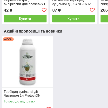
вибірковий для овочевих і
суцільної дії, SYNGENTA
вибі
бахчових культур, 20 мл,
Укра
42
87
266
₴
₴
Adiant+
Купити
Купити
Акційні пропозиції та новинки
–22%
Гербіцид суцільної дії
Чистопол 1л ProtectON
Готово до відправки