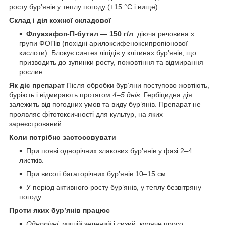
росту бур’янів у теплу погоду (+15 °C і вище).
Склад і дія кожної складової
Флуазифоп-П-бутил — 150 г/л
: діюча речовина з
групи ФОПів (похідні арилоксифеноксипропіонової
кислоти). Блокує синтез ліпідів у клітинах бур’янів, що
призводить до зупинки росту, пожовтіння та відмирання
рослин.
Як діє препарат
Після обробки бур’яни поступово жовтіють,
буріють і відмирають протягом
4–5 днів
. Гербіцидна дія
залежить від погодних умов та виду бур’янів. Препарат не
проявляє фітотоксичності для культур, на яких
зареєстрований.
Коли потрібно застосовувати
При появі однорічних злакових бур’янів у фазі 2–4
листків.
При висоті багаторічних бур’янів 10–15 см.
У період активного росту бур’янів, у теплу безвітряну
погоду.
Проти яких бур’янів працює
Однорічні:
мишій зелений і сизий, куряче просо,