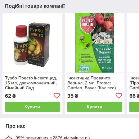
Подібні товари компанії
Турбо Престо інсектицид,
Інсектицид Прованто
Інсе
15 мл, двокомпонентний,
Вернал, 2 мл, Protect
(Про
Сімейний Сад
Garden, Bayer (Каліпсо)
Gard
62
35
66
₴
₴
Купити
Купити
Про нас
99% позитивних з 2876 відгуків за рік