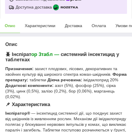
Доступна доставка
Опис
Характеристики
Доставка
Оплата
Умови п
Опис
🪲 Інспірат
ор 3табл —
системний інсектицид у
таблетках
Призначення:
захист плодових, лісових, декоративних та
хвойних культур від широкого спектра комах-шкідників.
Форма
препарату:
таблетки
Діюча речовина:
імідаклоприд 20%
Додаткові компоненти:
азот (5%), фосфор (25%), сірка
(3%), цинк (0,5%), залізо (0,2%), бор (0,06%), марганець
(0,02%).
📌 Характеристика
Інспіратор®
— інсектицид системної дії, що поєднує захист
від шкідників із живленням рослин. Механізм дії імідаклоприду
полягає у блокуванні нервових імпульсів у комах, що викликає
параліч і загибель. Таблетки поступово розчиняються у ґрунті,