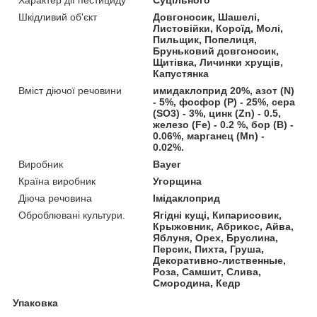
Шкідливий об'єкт
Довгоносик, Шашелі,
Листовійки, Короїд, Молі,
Пильщик, Попелиця,
Бруньковий довгоносик,
Щитівка, Личинки хрущів,
Капустянка
Вміст діючої речовини
имидаклоприд 20%, азот (N)
- 5%, фосфор (Р) - 25%, сера
(SO3) - 3%, цинк (Zn) - 0.5,
железо (Fe) - 0.2 %, бор (B) -
0.06%, марганец (Mn) -
0.02%.
Виробник
Bayer
Країна виробник
Угорщина
Діюча речовина
Імідаклоприд
Оброблювані культури.
Ягідні кущі, Кипарисовик,
Крыжовник, Абрикос, Айва,
Яблуня, Орех, Бруслина,
Персик, Пихта, Груша,
Декоративно-лиственные,
Роза, Самшит, Слива,
Смородина, Кедр
Упаковка