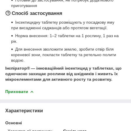
Готовий до застосування, не потребує додаткового
приготування
🕒 Спосіб застосування
Інсектицидну таблетку розміщують у посадкову яму
при висадженні саджанців або протягом вегетації.
Норма внесення: 1–2 таблетки на 1 рослину, 1 раз на
рік.
Для внесення зволожити землю, зробити отвір біля
кореневої зони, покласти таблетку та ретельно полити
водою.
Інспіратор® — інноваційний інсектицид у таблетках, що
одночасно захищає рослини від шкідників і живить їх
мікроелементами для активного росту та розвитку.
Приховати
Характеристики
Основні
Характер дії пестициду
Суцільного