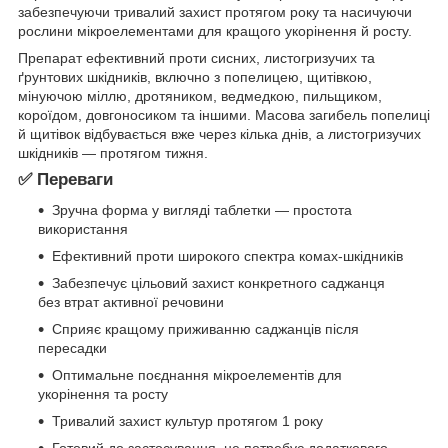
забезпечуючи тривалий захист протягом року та насичуючи
рослини мікроелементами для кращого укорінення й росту.
Препарат ефективний проти сисних, листогризучих та
ґрунтових шкідників, включно з попелицею, щитівкою,
мінуючою міллю, дротяником, ведмедкою, пильщиком,
короїдом, довгоносиком та іншими. Масова загибель попелиці
й щитівок відбувається вже через кілька днів, а листогризучих
шкідників — протягом тижня.
✅ Переваги
Зручна форма у вигляді таблетки — простота
використання
Ефективний проти широкого спектра комах-шкідників
Забезпечує цільовий захист конкретного саджанця
без втрат активної речовини
Сприяє кращому приживанню саджанців після
пересадки
Оптимальне поєднання мікроелементів для
укорінення та росту
Тривалий захист культур протягом 1 року