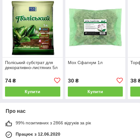
Поліський субстрат для
Мох Сфагнум 1л
Торф
декоративно-листяних 5л
74
30
38
₴
₴
Купити
Купити
Про нас
99% позитивних з 2866 відгуків за рік
Працює з 12.06.2020