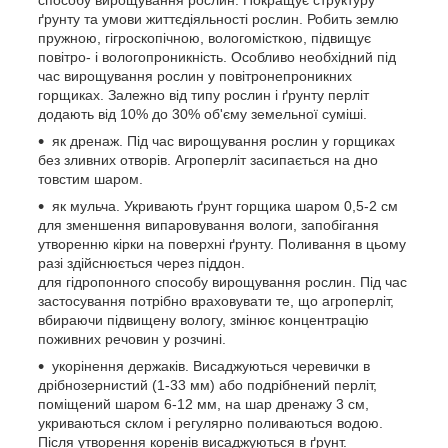
ґрунту та умови життєдіяльності рослин. Робить землю
пружною, гігроскопічною, вологомісткою, підвищує
повітро- і вологопроникність. Особливо необхідний під
час вирощування рослин у повітронепроникних
горщиках. Залежно від типу рослин і ґрунту перліт
додають від 10% до 30% об'єму земельної суміші.
як дренаж. Під час вирощування рослин у горщиках
без зливних отворів. Агроперліт засипається на дно
товстим шаром.
як мульча. Укривають ґрунт горщика шаром 0,5-2 см
для зменшення випаровування вологи, запобігання
утворенню кірки на поверхні ґрунту. Поливання в цьому
разі здійснюється через піддон.
для гідропонного способу вирощування рослин. Під час
застосування потрібно враховувати те, що агроперліт,
вбираючи підвищену вологу, змінює концентрацію
поживних речовин у розчині.
укорінення держаків. Висаджуються черевички в
дрібнозернистий (1-33 мм) або подрібнений перліт,
поміщений шаром 6-12 мм, на шар дренажу 3 см,
укриваються склом і регулярно поливаються водою.
Після утворення коренів висаджуються в ґрунт.