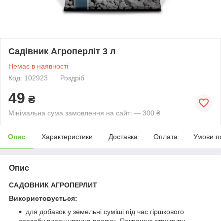
Садівник Агроперліт 3 л
Немає в наявності
Код: 102923
Роздріб
49
₴
Мінімальна сума замовлення на сайті — 300 ₴
Опис
Характеристики
Доставка
Оплата
Умови п
Опис
САДОВНИК АГРОПЕРЛИТ
Використовується:
для добавок у земельні суміші під час гіршкового
способу вирощування рослин. Покращує структуру