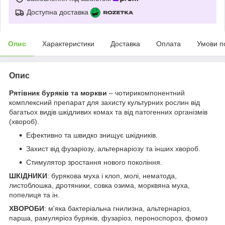
Доступна доставка
Опис
Характеристики
Доставка
Оплата
Умови п
Опис
Рятівник буряків та моркви
– чотирикомпонентний
комплексний препарат для захисту культурних рослин від
багатьох видів шкідливих комах та від патогенних організмів
(хвороб).
Ефективно та швидко знищує шкідників.
Захист від фузаріозу, альтернаріозу та інших хвороб.
Стимулятор зростання нового покоління.
ШКІДНИКИ
: бурякова муха і клоп, молі, нематода,
листоблошка, дротяники, совка озима, морквяна муха,
попелиця та ін.
ХВОРОБИ
: м'яка бактеріальна гнилизна, альтернаріоз,
парша, рамуляріоз буряків, фузаріоз, пероноспороз, фомоз