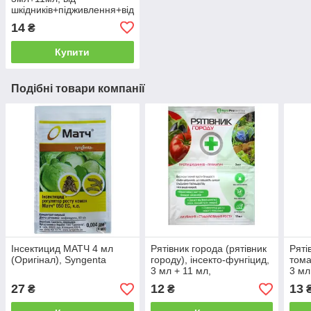
шкідників+підживлення+від
хвороб, AgroProtection
14
₴
Купити
Подібні товари компанії
Інсектицид МАТЧ 4 мл
Рятівник города (рятівник
Ряті
(Оригінал), Syngenta
городу), інсекто-фунгіцид,
тома
3 мл + 11 мл,
3 мл
AGROPROTECTION
AGR
27
12
13
₴
₴