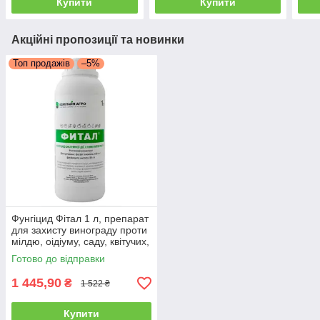
Купити
Купити
Акційні пропозиції та новинки
Топ продажів
–5%
Фунгіцид Фітал 1 л, препарат
для захисту винограду проти
мілдю, оідіуму, саду, квітучих,
газону
Готово до відправки
1 445,90
₴
1 522 ₴
Купити