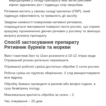
мікродобрива у складі препарату має антистресовий
ефект, відновлює ріст і підвищує опір хворобам.
Рятивник містить у своєму складі прилипач (ПАР), який
підвищує ефективність та тривалість дії засобу.
Завдяки наявності поверхнево-активної речовини,
покращується змочування поверхні листя рослин, що сприяє
кращому проникненню діючих речовин у рослину та зменшує
витрату розчину препарату.
Спосіб застосування препарату
Рятивник буряків та моркви
Вміст пакетиків 3мл та 11мл розчинити в 10-12 літрах води.
Отриманий розчин ретельно перемішати.
Отриманої робочої суміші достатньо обробки 2 соток рослин.
Робоча суміш не підлягає зберіганню, її слід використовувати
всю відразу.
Обробку бажано проводити в ранкові або вечірні години, в
суху безвітряну погоду.
Максимальна кратність обробок за сезон – 2.
Час очікування – 20 днів.