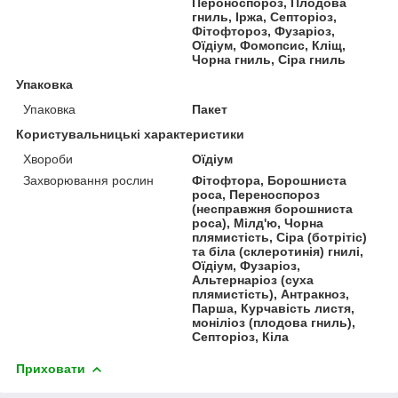
Пероноспороз, Плодова
гниль, Іржа, Септоріоз,
Фітофтороз, Фузаріоз,
Оїдіум, Фомопсис, Кліщ,
Чорна гниль, Сіра гниль
Упаковка
Упаковка
Пакет
Користувальницькі характеристики
Хвороби
Оїдіум
Захворювання рослин
Фітофтора, Борошниста
роса, Переноспороз
(несправжня борошниста
роса), Мілд'ю, Чорна
плямистість, Сіра (ботрітіс)
та біла (склеротинія) гнилі,
Оїдіум, Фузаріоз,
Альтернаріоз (суха
плямистість), Антракноз,
Парша, Курчавість листя,
моніліоз (плодова гниль),
Септоріоз, Кіла
Приховати