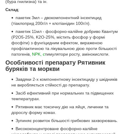
(бура гнилизна) та ін.
Склад
:
пакетик 3мл – двокомпонентний інсектицид
(тіаклоприд 200г/л + клотіанідин 100г/л).
пакетик 11мл - фосфорно-калійне добриво Квантум
(P2O5-25%, K2O-25%, містить фосфор у формі
фосфіти) з фунгіцидним ефектом, вираженою
профілактичною та лікувальною дією проти більшості
патогенів,
NPK, с
тимулятори росту, амінокислоти.
Особливості препарату Рятивник
буряків та моркви
Завдяки 2-х компонентному інсектициду у шкідників
не виробляється стійкості до препарату.
Засіб ефективний при нормальних та підвищених
температурах.
Рятивник має токсичну дію на яйця, личинки та
дорослу форму комах.
Зупиняє розвиток більшості грибкових захворювань.
Висококонцентроване фосфорно-калійне