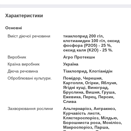
Характеристики
Основні
Вміст діючої речовини
тиаклоприд 200 г/л,
клотианидин 100 г/л, оксид
фосфора (P2O5) - 25 %,
оксид каля (K2O) - 25 %.
Виробник
Агро Протекшн
Країна виробник
Україна
Діюча речовина
Тіаклоприд, Клотіанідін
Оброблювані культури.
Помідор, Черешня,
Картопля, Огірки, Яблуня,
Ягідні кущі, Виноград,
Бруслина, Вишня, Груша,
Ежевика, Перец, Персик,
Слива
Захворювання рослини
Альтернаріоз, Антракноз,
Курчавість листя,
Клястероспоріоз, Мілдью,
Борошниста роса, Моніліоз,
Макроспоріоз, Парша,