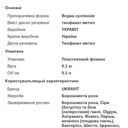
Основні
Препаративна форма
Водна суспензія
Вміст діючої речовини
тиофанат-метил
Виробник
УКРАВІТ
Країна виробник
Україна
Діюча речовина
Тиофанат-метил
Упаковка
Упаковка
Пластиковий флакон
Вага
0.1 кг
Об`єм
0.1 л
Користувальницькі характеристики
Бренд
UKRAVIT
Хвороби
Борошниста роса
Захворювання рослин
Борошниста роса, Сіра
(ботрітіс) та біла
(склеротинія) гнилі, Оїдіум,
Антракноз, Фомоз, Парша,
моніліоз (плодова гниль),
Бактеріоз, Шютте, Церкозоз,