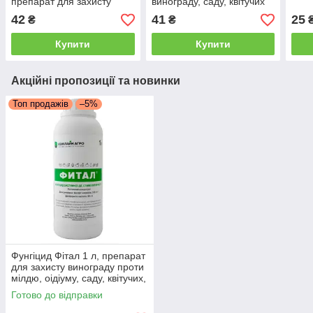
препарат для захисту
винограду, саду, квітучих
винограду
рослин
42
41
25
₴
₴
Купити
Купити
Акційні пропозиції та новинки
Топ продажів
–5%
Фунгіцид Фітал 1 л, препарат
для захисту винограду проти
мілдю, оідіуму, саду, квітучих,
газону
Готово до відправки