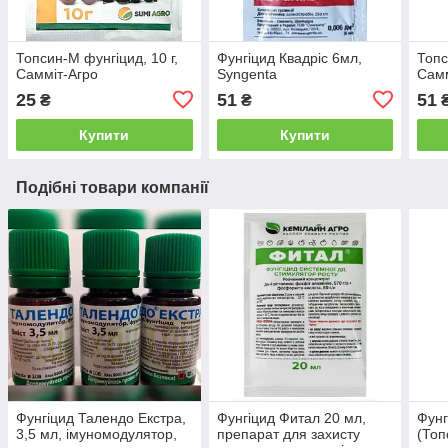
Топсин-М фунгіцид, 10 г,
Фунгіцид Квадріс 6мл,
Топс
Самміт-Агро
Syngenta
Самм
25
51
51
₴
₴
Купити
Купити
Подібні товари компанії
Фунгіцид Талендо Екстра,
Фунгіцид Фитал 20 мл,
Фунг
3,5 мл, імуномодулятор,
препарат для захисту
(Топ