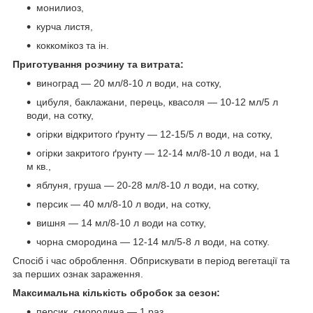
монилиоз,
курча листя,
коккомікоз та ін.
Приготування розчину та витрата:
виноград — 20 мл/8-10 л води, на сотку,
цибуля, баклажани, перець, квасоля — 10-12 мл/5 л
води, на сотку,
огірки відкритого ґрунту — 12-15/5 л води, на сотку,
огірки закритого ґрунту — 12-14 мл/8-10 л води, на 1
м кв.,
яблуня, груша — 20-28 мл/8-10 л води, на сотку,
персик — 40 мл/8-10 л води, на сотку,
вишня — 14 мл/8-10 л води на сотку,
чорна смородина — 12-14 мл/5-8 л води, на сотку.
Спосіб і час оброблення. Обприскувати в період вегетації та
за перших ознак зараження.
Максимальна кількість обробок за сезон:
персик, смородина — 1 раз,