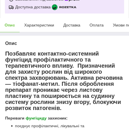
Доступна доставка
Опис
Характеристики
Доставка
Оплата
Умови п
Опис
Позбавляє контактно-системний
фунгіцид профілактичного та
терапевтичного впливу. Призначений
для захисту рослин від широкого
спектра захворювань. Активна речовина
— тіофанат-метил. Після оброблення
препарат проникає через листову
пластину та поширюється на судинну
систему рослини знизу вгору, блокуючи
розвиток патогенів.
Переваги
фунгіциду
захисник:
поєднує профілактичні, лікувальні та