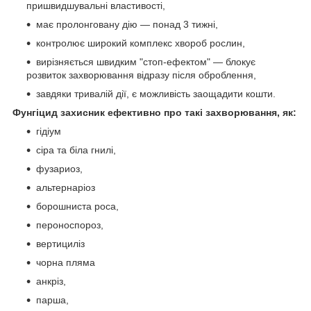
пришвидшувальні властивості,
має пролонговану дію — понад 3 тижні,
контролює широкий комплекс хвороб рослин,
вирізняється швидким "стоп-ефектом" — блокує
розвиток захворювання відразу після оброблення,
завдяки тривалій дії, є можливість заощадити кошти.
Фунгіцид захисник ефективно про такі захворювання, як:
гідіум
сіра та біла гнилі,
фузариоз,
альтернаріоз
борошниста роса,
пероноспороз,
вертициліз
чорна пляма
анкріз,
парша,