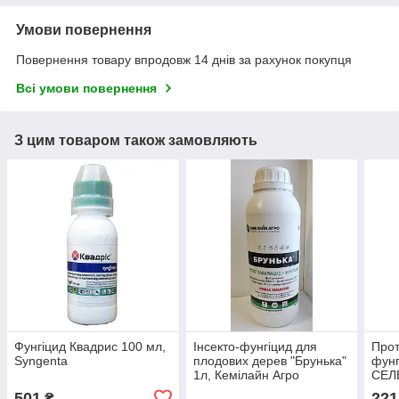
Умови повернення
Повернення товару впродовж 14 днів за рахунок покупця
Всі умови повернення
З цим товаром також замовляють
Фунгіцид Квадрис 100 мл,
Інсекто-фунгіцид для
Прот
Syngenta
плодових дерев "Брунька"
фунг
1л, Кемілайн Агро
СЕЛ
501
221
₴