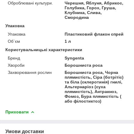
Оброблювані культури.
Черешня, Яблуня, Абрикос,
Голубика, Горох, Груша,
Клубника, Слива,
Смородина
Упаковка
Упаковка
Пластиковий флакон спрей
Об`єм
1 л
Користувальницькі характеристики
Бренд
Syngenta
Хвороби
Борошниста роса
Захворювання рослин
Борошниста роса, Чорна
плямистість, Сіра (ботрітіс)
та біла (склеротинія) гнилі,
Альтернаріоз (суха
плямистість), Антракноз,
Фомоз, Бура плямистість (
або філостиктоз)
Приховати
Умови доставки