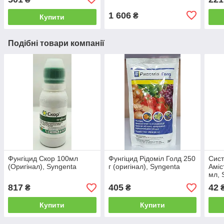
1 606
₴
Купити
Подібні товари компанії
Фунгіцид Скор 100мл
Фунгіцид Рідоміл Голд 250
Сист
(Оригінал), Syngenta
г (оригінал), Syngenta
Аміс
мл, 
817
405
42
₴
₴
Купити
Купити