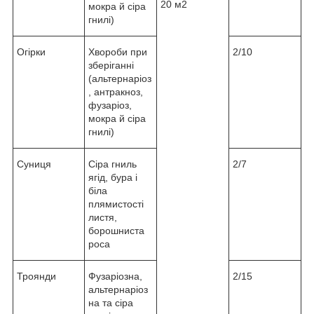
20 м
2
мокра й сіра
гнилі)
Огірки
Хвороби при
2/10
зберіганні
(альтернаріоз
, антракноз,
фузаріоз,
мокра й сіра
гнилі)
Суниця
Сіра гниль
2/7
ягід, бура і
біла
плямистості
листя,
борошниста
роса
Троянди
Фузаріозна,
2/15
альтернаріоз
на та сіра