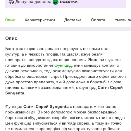
Доступна доставка
Опис
Характеристики
Доставка
Оплата
Умови п
Опис
Багато захворювань рослин погіршують не тільки стан
культур, а й лежкість плодів. На щастя, існує безліч
препаратів, які здатні здолати цю напасть. Якщо ви шукаєте
готовий до використання
фунгіцид
, який мінімізує контакт з
діючою речовиною, тоді рекомендуємо використовувати для
обробки спеціалізовані спреї. Прикладом такого ефективного і
дуже простого препарату, який допоможе в боротьбі з сірою
гниллю та іншими захворюваннями, є фунгіцид
Світч Спрей
Syngenta
.
Фунгіцид
Світч Спрей Syngenta
є препаратом контактно-
проникаючої дії. З його допомогою можна безпосередньо
боротися зі збудниками хвороби, які викликають гниття плодів.
Цей фунгіцид випускається у вигляді спрею, а тому ви точно
не помилитеся в пропорціях під час приготування робочого