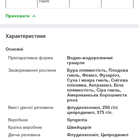
гнилі
Приховати
Характеристики
Основні
Препаративна форма
Водно-водорозчинні
гранули
Захворювання рослини
Бура плямистість, Плодова
гниль, Фомоз, Фузаріоз,
Суха і мокра гниль, Снігова
пліснява, Антракноз, Біла
плямистість, Сіра гниль,
Американська борошниста
роса
Вміст діючої речовини
флудиоксонил, 250 г/л;
ципродинил, 375 г/л.
Виробник
Syngenta
Країна виробник
Швейцарія
Діюча речовина
Флудиоксоніл, Ципродинил