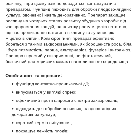
розчину, і при цьому вам не доведеться контактувати з
препаратом. Фунгіцид підходить для обробки плодово-ягідних
культур, овочевих і навіть декоративних. Препарат захищає
рослину на чотирьох етапах розвитку збудника хвороби: під
час проростання конідій, на початку росту міцелію патогена,
під час проникнення патогена в клітину та зупиняє ріст
міцелію в клітині. Крім сірої гнилі препарат ефективно
бореться з такими захворюваннями, як борошниста роса, біла
і бура плямистість, парша, альтернаріоз, фузаріоз і антракноз.
Препарат простий у використанні, не фітотоксичний,
безпечний для корисних комах і навколишнього середовища.
Особливості та переваги:
фунгіцид контактно-проникаючої дії;
випускається у вигляді спрею;
ефективний проти широкого спектра захворювань;
підходить для обробки овочевих, плодово-ягідних і
декоративних культур;
короткий термін очікування;
покращує лежкість плодів;