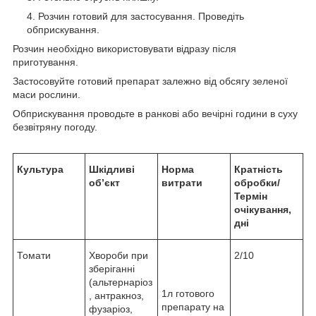
Розчин готовий для застосування. Проведіть
обприскування.
Розчин необхідно використовувати відразу після
приготування.
Застосовуйте готовий препарат залежно від обсягу зеленої
маси рослини.
Обприскування проводьте в ранкові або вечірні години в суху
безвітряну погоду.
Культура
Шкідливі
Норма
Кратність
об’єкт
витрати
обробки/
Термін
очікування,
дні
Томати
Хвороби при
2/10
зберіганні
(альтернаріоз
1л готового
, антракноз,
препарату на
фузаріоз,