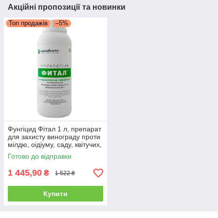
Акційні пропозиції та новинки
Топ продажів
–5%
Фунгіцид Фітал 1 л, препарат
для захисту винограду проти
мілдю, оідіуму, саду, квітучих,
газону
Готово до відправки
1 445,90
₴
1 522 ₴
Купити