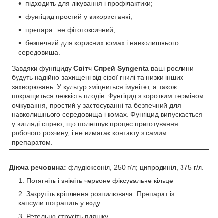
підходить для лікування і профілактики;
фунгіцид простий у використанні;
препарат не фітотоксичний;
безпечний для корисних комах і навколишнього
середовища.
Завдяки фунгіциду
Світч Спрей Syngenta
ваші рослини
будуть надійно захищені від сірої гнилі та низки інших
захворювань. У культур зміцниться імунітет, а також
покращиться лежкість плодів. Фунгіцид з коротким терміном
очікування, простий у застосуванні та безпечний для
навколишнього середовища і комах. Фунгіцид випускається
у вигляді спрею, що полегшує процес приготування
робочого розчину, і не вимагає контакту з самим
препаратом.
Діюча речовина:
флудіоксоніл, 250 г/л; ципродиніл, 375 г/л.
Потягніть і зніміть червоне фіксувальне кільце
Закрутіть кріплення розпилювача. Препарат із
капсули потрапить у воду.
Ретельно струсіть пляшку.