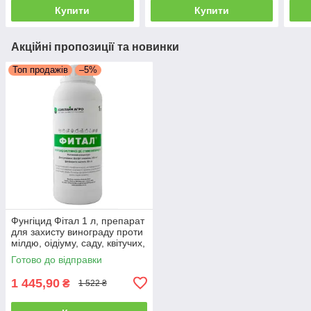
Купити
Купити
Акційні пропозиції та новинки
Топ продажів
–5%
Фунгіцид Фітал 1 л, препарат
для захисту винограду проти
мілдю, оідіуму, саду, квітучих,
газону
Готово до відправки
1 445,90
₴
1 522 ₴