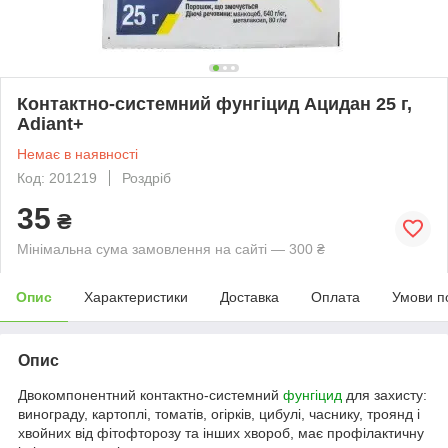
Контактно-системний фунгіцид Ацидан 25 г,
Adiant+
Немає в наявності
Код: 201219
Роздріб
35
₴
Мінімальна сума замовлення на сайті — 300 ₴
Опис
Характеристики
Доставка
Оплата
Умови п
Опис
Двокомпонентний контактно-системний
фунгіцид
для захисту:
винограду, картоплі, томатів, огірків, цибулі, часнику, троянд і
хвойних від фітофторозу та інших хвороб, має профілактичну