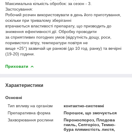
Максимальна кількість обробок: за сезон - 3.
Застосування:
Робочий розчин використовувати в день його приготування,
оскільки при тривалому зберіганні
втрачаються властивості препарату, що призводить до
зниження ефективності дії. Обробку проводити
за сприятливих погодних умов (відсутність дощу, роси,
поривистого вітру, температури повітря не
вище +25°) зазвичай це ранкові (до 10 год. ранку) та вечірні
(19-20) години.
Приховати
Характеристики
Основні
Тип впливу на організм
контактно-системні
Препаративна форма
Порошок, що змочується
Захворювання рослини
Пероноспороз, Плодова
гниль, Септоріоз, Темно-
бура плямистість листя,