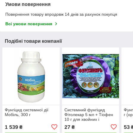
Умови повернення
Повернення товару впродовж 14 днів за рахунок покупця
Всі умови повернення
Подібні товари компанії
Фунгіцид системної дії
Системний фунгіцид
Фунг
Мобіль, 300 г
Фітолекар 5 мл + Тіофен
г (о
10 г для хвойних і
декоративно-листяних
1 539
27
53
₴
₴
насаджень, ADIANT+