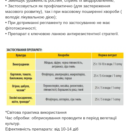
• Зменшує ураженість рослин, сприяє їх виздоровленню;
• Застосовується як профілактично (для застереження
масового розвитку), так і при масовому поширенні хвороби (
володіє лікувальною дією);
• При дотриманні регламенту по застосуванню не має
фітотоксичності;
• Препарат є ключовою ланкою антирезистентної стратегії.
*Світова практика використання
Час обробки: обприскування проводити в період вегетації
культур.
Ефективність препарату: від 10-14 діб