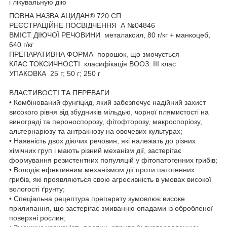
і лікувальную дію
ПОВНА НАЗВА АЦИДАН® 720 СП
РЕЄСТРАЦІЙНЕ ПОСВІДЧЕННЯ А №04846
ВМІСТ ДІЮЧОЇ РЕЧОВИНИ металаксил, 80 г/кг + манкоцеб,
640 г/кг
ПРЕПАРАТИВНА ФОРМА порошок, що змочується
КЛАС ТОКСИЧНОСТІ класифікація ВООЗ: ІІІ клас
УПАКОВКА 25 г; 50 г; 250 г
ВЛАСТИВОСТІ ТА ПЕРЕВАГИ:
• Комбінований фунгіцид, який забезпечує надійний захист
високого рівня від збудників мільдью, чорної плямистості на
винограді та пероноспорозу, фітофторозу, макроспоріозу,
альтернаріозу та антракнозу на овочевих культурах;
• Наявність двох діючих речовин, які належать до різних
хімічних груп і мають різний механізм дії, застерігає
формування резистентних популяцій у фітопатогенних грибів;
• Володіє ефективним механізмом дії проти патогенних
грибів, які проявляються свою агресивність в умовах високої
вологості ґрунту;
• Спеціальна рецептура препарату зумовлює високе
прилипання, що застерігає змиванню опадами із обробленої
поверхні рослин;