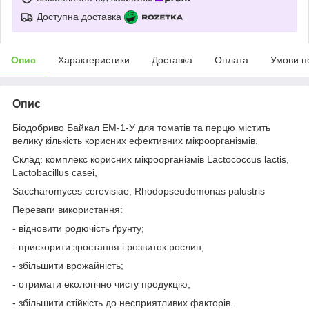
Доступна доставка
Опис
Характеристики
Доставка
Оплата
Умови п
Опис
Біодобриво Байкал ЕМ-1-У для томатів та перцю містить
велику кількість корисних ефективних мікроорганізмів.
Склад: комплекс корисних мікроорганізмів Lactococcus lactis,
Lactobacillus casei,
Saccharomyces cerevisiae, Rhodopseudomonas palustris
Переваги використання:
- відновити родючість ґрунту;
- прискорити зростання і розвиток рослин;
- збільшити врожайність;
- отримати екологічно чисту продукцію;
- збільшити стійкість до несприятливих факторів.