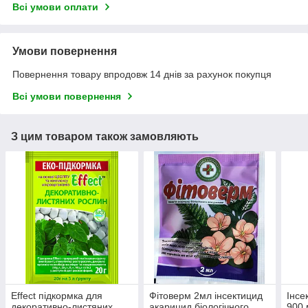
Всі умови оплати
Умови повернення
Повернення товару впродовж 14 днів за рахунок покупця
Всі умови повернення
З цим товаром також замовляють
Effect підкормка для
Фітоверм 2мл інсектицид
Інсе
декоративно-листяних
акарицид біологічного
900 