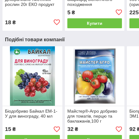
рослин 20г ЕКО продукт
походження
(ори
5
225
₴
18
₴
Купити
Подібні товари компанії
Біодобриво Байкал ЕМ-1-
Майстер®-Агро добриво
Біоп
У для винограду, 40 мл
для томатів, перцю та
ЭМ1,
баклажанів,100 г
15
32
92
₴
₴