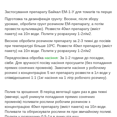
Застосування препарату Байкал ЕМ-1-У для томатів та перцю
Підготовка та дезинфекція грунту: Восени, після збору
урожаю, обробити грунт розчином ЕМ-препарату, а потім
провести культивацію). Розвести 40мл препарату (вміст
пакету) на 10л води. Полити у розрахунку 1-2л/м2.
Весною обробити розчином препарату за 2-3 тижні до посівів
при температурі більше 10ºС. Розвести 40мл препарату (вміст
пакету) на 10л води. Полити у розрахунку 1-2л/м2
Передпосівна обробка
насіння
: За 1-2 години до посадки,
сівби. Для зручності посіву насіння просушити (без попадання
прямих сонячних променів). Замочити насіння у робочому
розчині з концентрацією 5 мл препарату розвести в 1л води у
співвідношенні 1:1 (1кг насіння на 1 літр робочого розчину).
Полив та зрошення: В період вегетації один раз в два тижні
(ввечері, щоб уникнути попадання прямих сонячних
променів) поливати рослини робочим розчином з
концентрацією 40мл препарату (вміст пакета) на 10л води.
Поливати та обприскувати рослини як при звичайному поливі.
Полити у розрахунку 0,5-1л в лунку під кущ.