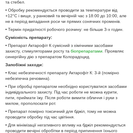
та стебел.
• Обробку рекомендується проводити за температури від
+12°С і вище, у ранковий та вечірній час з 18:00 до 10:00, але
не в період випадання роси чи прямих сонячних променів.
• Термін придатності робочого розчину: не більше 3-х годин.
Сумісність препарату:
• Препарат Актарофіт К сумісний з хімічними засобами
захисту, стимуляторами росту та
біопрепаратами
. Проявляє
синергійну дію з препаратом Колорадоцид.
Запобіжні заходи:
• Клас небезпечності препарату Актарофіт К: 3-й (помірно
небезпечна речовина).
• При обробці препаратом необхідно користуватися засобами
індивідуального захисту. Під час роботи не можна курити,
пити, приймати їжу. Після роботи вимити обличчя і руки з
милом, прополоскати рот.
• Препарат помірно токсичний для бджіл, тому не можна
проводити обробку під час цвітіння.
• Для мінімізації негативного впливу на бджіл рекомендується
проводити вечірні обробітки в період припинення їхнього