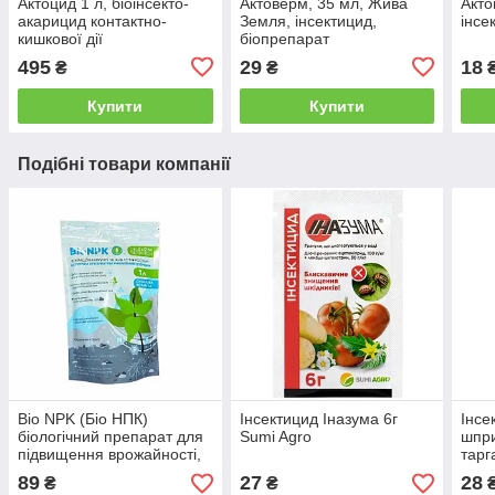
Актоцид 1 л, біоінсекто-
Актоверм, 35 мл, Жива
Акто
акарицид контактно-
Земля, інсектицид,
інсе
кишкової дії
біопрепарат
495
29
18
₴
₴
Купити
Купити
Подібні товари компанії
Bio NPK (Біо НПК)
Інсектицид Іназума 6г
Інсе
біологічний препарат для
Sumi Agro
шпри
підвищення врожайності,
тарг
1 Л ENZIM AGRO
89
27
28
₴
₴