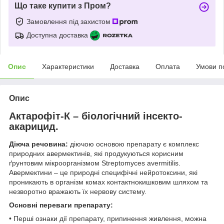
Що таке купити з Пром?
Замовлення під захистом
Доступна доставка
Опис
Характеристики
Доставка
Оплата
Умови п
Опис
Актарофіт
-К
– біологічний інсекто-
акарицид.
Діюча речовина:
діючою основою препарату є комплекс
природних авермектинів, які продукуються корисним
ґрунтовим мікроорганізмом Streptomyces avermitilis.
Авермектини – це природні специфічні нейротоксини, які
проникають в організм комах контактнокишковим шляхом та
незворотно вражають їх нервову систему.
Основні переваги препарату:
• Перші ознаки дії препарату, припинення живлення, можна