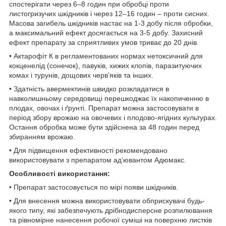
спостерігати через 6–8 годин при обробці проти
листогризучих шкідників і через 12–16 годин – проти сисних.
Масова загибель шкідників настає на 1-3 добу після обробки,
а максимальний ефект досягається на 3-5 добу. Захисний
ефект препарату за сприятливих умов триває до 20 днів.
• Актарофіт К в регламентованих нормах нетоксичний для
кокценелід (сонечок), павуків, хижих клопів, паразитуючих
комах і турунів, дощових черв’яків та інших.
• Здатність авермектинів швидко розкладатися в
навколишньому середовищі перешкоджає їх накопиченню в
плодах, овочах і ґрунті. Препарат можна застосовувати в
період збору врожаю на овочевих і плодово-ягідних культурах.
Остання обробка може бути здійснена за 48 годин перед
збиранням врожаю.
• Для підвищення ефективності рекомендовано
використовувати з препаратом ад’ювантом Адюмакс.
Особливості використання:
• Препарат застосовується по мірі появи шкідників.
• Для внесення можна використовувати обприскувачі будь-
якого типу, які забезпечують дрібнодисперсне розпилювання
та рівномірне нанесення робочої суміші на поверхню листків