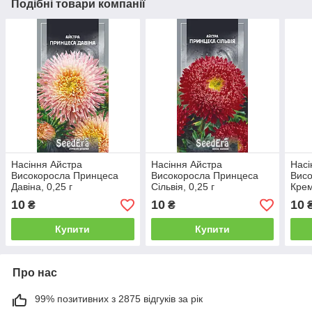
Подібні товари компанії
Насіння Айстра
Насіння Айстра
Насі
Високоросла Принцеса
Високоросла Принцеса
Висо
Давіна, 0,25 г
Сільвія, 0,25 г
Крем
10
10
10
₴
₴
Купити
Купити
Про нас
99% позитивних з 2875 відгуків за рік