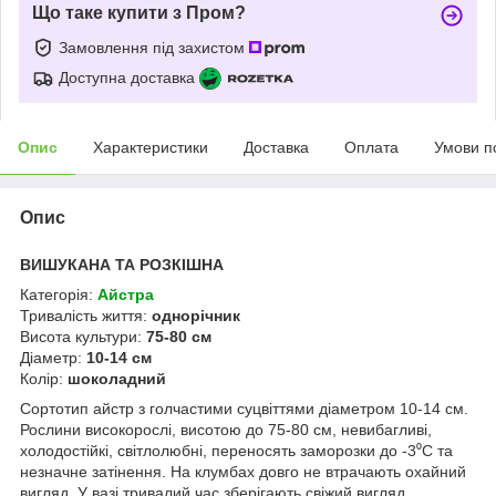
Що таке купити з Пром?
Замовлення під захистом
Доступна доставка
Опис
Характеристики
Доставка
Оплата
Умови п
Опис
ВИШУКАНА ТА РОЗКІШНА
Категорія:
Айстра
Тривалість життя:
однорічник
Висота культури:
75-80 см
Діаметр:
10-14 см
Колір:
шоколадний
Сортотип айстр з голчастими суцвіттями діаметром 10-14 см.
Рослини високорослі, висотою до 75-80 см, невибагливі,
холодостійкі, світлолюбні, переносять заморозки до -3⁰С та
незначне затінення. На клумбах довго не втрачають охайний
вигляд. У вазі тривалий час зберігають свіжий вигляд.