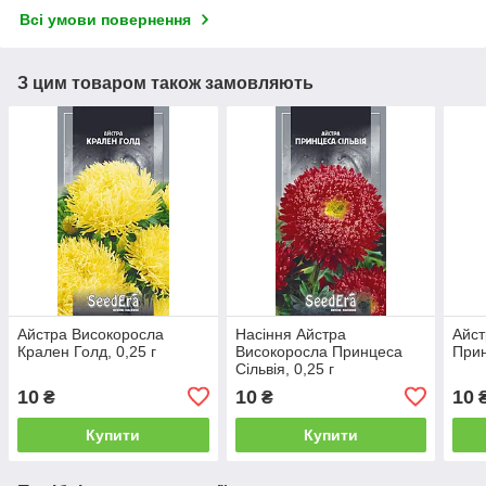
Всі умови повернення
З цим товаром також замовляють
Айстра Високоросла
Насіння Айстра
Айст
Крален Голд, 0,25 г
Високоросла Принцеса
Прин
Сільвія, 0,25 г
10
10
10
₴
₴
Купити
Купити