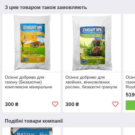
З цим товаром також замовляють
Осіннє добриво для
Осіннє добриво для
Осін
газону (Безазотне)
хвойних, вічнозелених
газо
комплексне мінеральне
рослин, безазотні гранули
Roya
Standart NPK 0/8/25, 3 кг
Standart NPK 0/4/30, 3 кг
відр
519
300
300
₴
₴
Подібні товари компанії