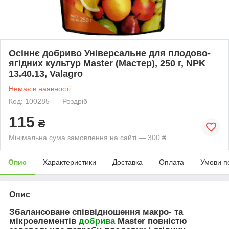
Осіннє добриво Універсальне для плодово-
ягідних культур Master (Мастер), 250 г, NPK
13.40.13, Valagro
Немає в наявності
Код: 100285
Роздріб
115
₴
Мінімальна сума замовлення на сайті — 300 ₴
Опис
Характеристики
Доставка
Оплата
Умови п
Опис
Збалансоване співвідношення макро- та
мікроелементів
добрива
Master повністю