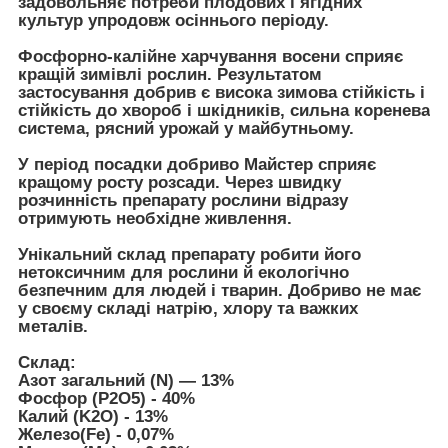
задовольняє потреби плодових і ягідних
культур упродовж осіннього періоду.
Фосфорно-калійне харчування восени сприяє
кращій зимівлі рослин. Результатом
застосування добрив є висока зимова стійкість і
стійкість до хвороб і шкідників, сильна коренева
система, рясний урожай у майбутньому.
У період посадки добриво Майстер сприяє
кращому росту розсади. Через швидку
розчинність препарату рослини відразу
отримують необхідне живлення.
Унікальний склад препарату робити його
нетоксичним для рослини й екологічно
безпечним для людей і тварин. Добриво не має
у своєму складі натрію, хлору та важких
металів.
Склад:
Азот загальний (N) — 13%
Фосфор (P2O5) - 40%
Калий (K2O) - 13%
Железо(Fe) - 0,07%