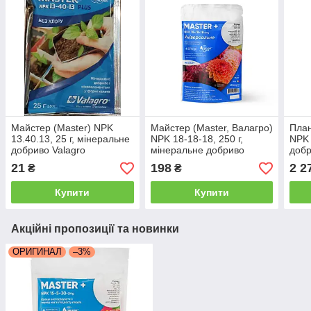
Майстер (Master) NPK
Майстер (Master, Валагро)
План
13.40.13, 25 г, мінеральне
NPK 18-18-18, 250 г,
NPK 
добриво Valagro
мінеральне добриво
добр
Valagro
буто
21
198
2 2
₴
₴
(Вал
Купити
Купити
Акційні пропозиції та новинки
ОРИГИНАЛ
–3%