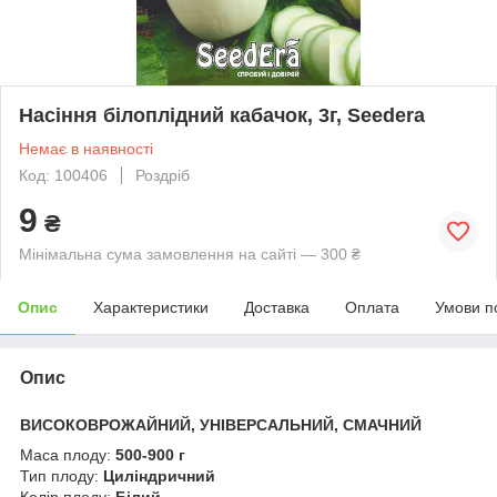
Насіння білоплідний кабачок, 3г, Seedera
Немає в наявності
Код: 100406
Роздріб
9
₴
Мінімальна сума замовлення на сайті — 300 ₴
Опис
Характеристики
Доставка
Оплата
Умови п
Опис
ВИСОКОВРОЖАЙНИЙ, УНІВЕРСАЛЬНИЙ, СМАЧНИЙ
Маса плоду:
500-900 г
Тип плоду:
Циліндричний
Колір плоду:
Білий