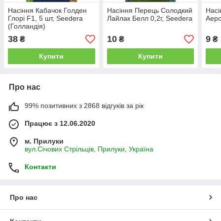
Насіння Кабачок Голден
Насіння Перець Солодкий
Насі
Глорі F1, 5 шт, Seedera
Лайлак Белл 0,2г, Seedera
Аеро
(Голландія)
38
10
9
₴
₴
₴
Купити
Купити
Про нас
99% позитивних з 2868 відгуків за рік
Працює з 12.06.2020
м. Прилуки
вул.Січових Стрільців, Прилуки, Україна
Контакти
Про нас