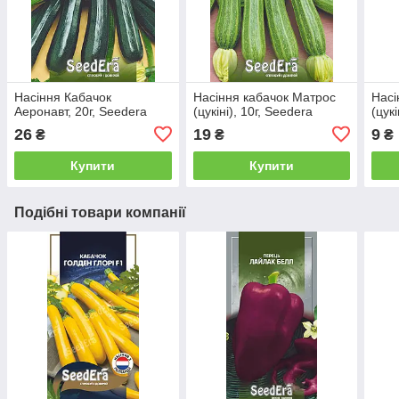
Насіння Кабачок
Насіння кабачок Матрос
Насі
Аеронавт, 20г, Seedera
(цукіні), 10г, Seedera
(цукі
26
19
9
₴
₴
₴
Купити
Купити
Подібні товари компанії