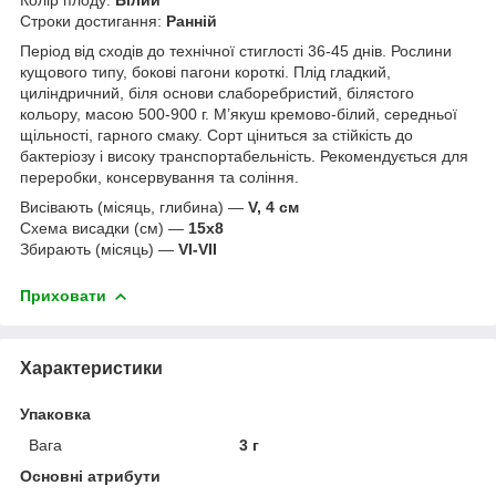
Строки достигання:
Ранній
Період від сходів до технічної стиглості 36-45 днів. Рослини
кущового типу, бокові пагони короткі. Плід гладкий,
циліндричний, біля основи слаборебристий, білястого
кольору, масою 500-900 г. М’якуш кремово-білий, середньої
щільності, гарного смаку. Сорт ціниться за стійкість до
бактеріозу і високу транспортабельність. Рекомендується для
переробки, консервування та соління.
Висівають (місяць, глибина) —
V, 4 см
Схема висадки (см) —
15х8
Збирають (місяць) —
VI-VII
Приховати
Характеристики
Упаковка
Вага
3 г
Основні атрибути