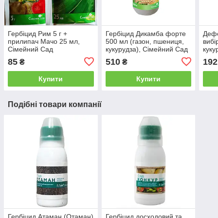
Гербіцид Рим 5 г +
Гербіцид Дикамба форте
Дефо
прилипач Мачо 25 мл,
500 мл (газон, пшениця,
вибі
Сімейний Сад
кукурудза), Сімейний Сад
куку
(кукурудзяна, картопля)
пшен
85
510
192
₴
₴
Купити
Купити
Подібні товари компанії
Гербіцид Атаман (Отаман)
Гербіцид досходовий та