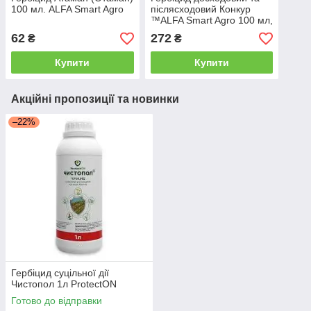
100 мл. ALFA Smart Agro
післясходовий Конкур
™ALFA Smart Agro 100 мл,
Protect Garden (томат,
62
272
₴
₴
картопля, морква)
Купити
Купити
Акційні пропозиції та новинки
–22%
Гербіцид суцільної дії
Чистопол 1л ProtectON
Готово до відправки