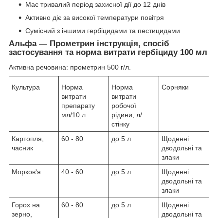
Має тривалий період захисної дії до 12 днів
Активно діє за високої температури повітря
Сумісний з іншими гербіцидами та пестицидами
Альфа — Прометрин інструкція, спосіб
застосування та норма витрати гербіциду 100 мл
Активна речовина: прометрин 500 г/л.
Культуpa
Норма
Норма
Сорняки
витрати
витрати
препарату
робочої
мл/10 л
рідини, л/
стінку
Картопля,
60 - 80
до 5 л
Щоденні
часник
дводольні та
злаки
Mopкoв'я
40 - 60
до 5 л
Щоденні
дводольні та
злаки
Горох на
60 - 80
до 5 л
Щоденні
зерно,
дводольні та