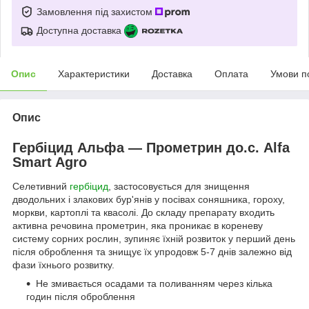
Замовлення під захистом
Доступна доставка
Опис
Характеристики
Доставка
Оплата
Умови п
Опис
Гербіцид Альфа — Прометрин до.с. Alfa
Smart Agro
Селетивний
гербіцид
, застосовується для знищення
дводольних і злакових бур'янів у посівах соняшника, гороху,
моркви, картоплі та квасолі. До складу препарату входить
активна речовина прометрин, яка проникає в кореневу
систему сорних рослин, зупиняє їхній розвиток у перший день
після оброблення та знищує їх упродовж 5-7 днів залежно від
фази їхнього розвитку.
Не змивається осадами та поливанням через кілька
годин після оброблення