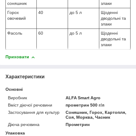
соняшник
злаки
Горох
40
до 5 л
Щоденні
овочевий
дводольні та
злаки
Фасоль
60
до 5 л
Щоденні
дводольні та
злаки
Приховати
Характеристики
Основні
Виробник
ALFA Smart Agro
Вміст діючої речовини
прометрин 500 г/л
Застосування для культур
Соняшник, Горох, Картопля,
Соя, Морква, Часник
Діюча речовина
Прометрин
Упаковка