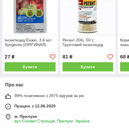
Інсектицид Енжіо, 3,6 мл
Регент 20G, 50 г,
Кори
Syngenta (ОРІГИНАЛ)
Ґрунтовий інсектицид
знищ
27
81
68
₴
₴
Купити
Купити
Про нас
99% позитивних з 2875 відгуків за рік
Працює з 12.06.2020
м. Прилуки
вул.Січових Стрільців, Прилуки, Україна