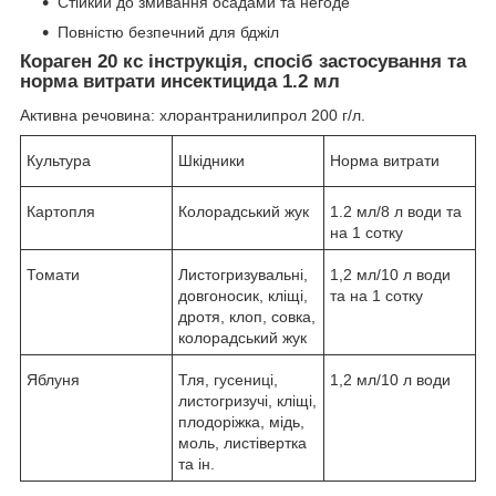
Стійкий до змивання осадами та негоде
Повністю безпечний для бджіл
Кораген 20 кс інструкція, спосіб застосування та
норма витрати инсектицида 1.2 мл
Активна речовина: хлорантранилипрол 200 г/л.
Культура
Шкідники
Норма витрати
Картопля
Колорадський жук
1.2 мл/8 л води та
на 1 сотку
Томати
Листогризувальні,
1,2 мл/10 л води
довгоносик, кліщі,
та на 1 сотку
дротя, клоп, совка,
колорадський жук
Яблуня
Тля, гусениці,
1,2 мл/10 л води
листогризучі, кліщі,
плодоріжка, мідь,
моль, листівертка
та ін.