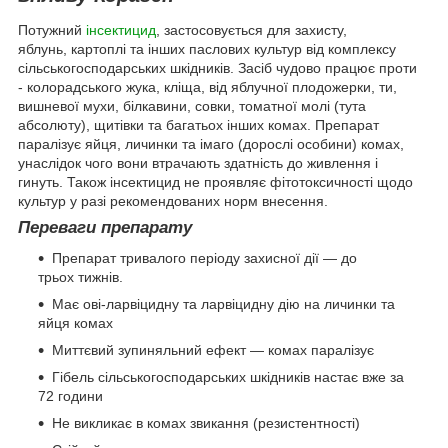
Потужний
інсектицид
, застосовується для захисту,
яблунь, картоплі та інших паслових культур від комплексу
сільськогосподарських шкідників. Засіб чудово працює проти
- колорадського жука, кліща, від яблучної плодожерки, ти,
вишневої мухи, білкавини, совки, томатної молі (тута
абсолюту), щитівки та багатьох інших комах. Препарат
паралізує яйця, личинки та імаго (дорослі особини) комах,
унаслідок чого вони втрачають здатність до живлення і
гинуть. Також інсектицид не проявляє фітотоксичності щодо
культур у разі рекомендованих норм внесення.
Переваги препарату
Препарат тривалого періоду захисної дії — до
трьох тижнів.
Має ові-ларвіцидну та ларвіцидну дію на личинки та
яйця комах
Миттєвий зупиняльний ефект — комах паралізує
Гібель сільськогосподарських шкідників настає вже за
72 години
Не викликає в комах звикання (резистентності)