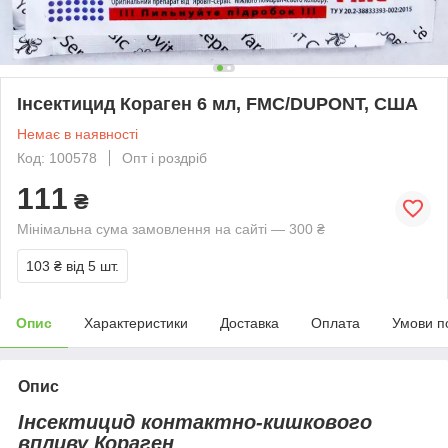
Інсектицид Кораген 6 мл, FMC/DUPONT, США
Немає в наявності
Код: 100578
Опт і роздріб
111
₴
Мінімальна сума замовлення на сайті — 300 ₴
103 ₴
від 5 шт.
Опис
Характеристики
Доставка
Оплата
Умови п
Опис
Інсектицид контактно-кишкового
впливу Кораген