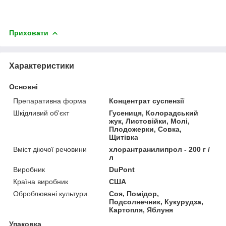
Приховати
Характеристики
Основні
Препаративна форма
Концентрат суспензії
Шкідливий об'єкт
Гусениця, Колорадський
жук, Листовійки, Молі,
Плодожерки, Совка,
Щитівка
Вміст діючої речовини
хлорантранилипрол - 200 г /
л
Виробник
DuPont
Країна виробник
США
Оброблювані культури.
Соя, Помідор,
Подсолнечник, Кукурудза,
Картопля, Яблуня
Упаковка