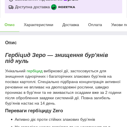
Доступна доставка
Опис
Характеристики
Доставка
Оплата
Умови п
Опис
Гербіцид Зеро — знищення бур'янів
під нуль
Унікальний
гербіцид
вибіркової дії, застосовується для
знищення однорічних і багаторічних злакових бур'янів на
посівах картоплі. Спеціально підібрана концентрація активної
речовини не впливає на двопоздовжні рослини, швидко
проникає в бур'яни та не змивається осадами вже за 2 години
після оброблення завдяки системній дії. Повна загибель
бур'янів настає на 14 день.
Переваги гербіциду Zero
Активно діє проти стійких злакових бур'янів