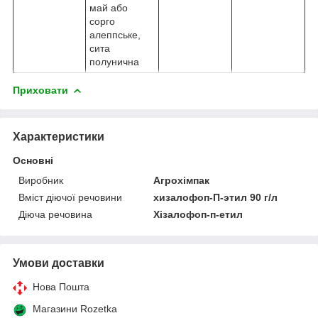
май або
сорго
алеппське,
сита
полунична
Приховати
Характеристики
Основні
Виробник
Агрохімпак
Вміст діючої речовини
хизалофоп-П-этил 90 г/л
Діюча речовина
Хізалофоп-п-етил
Умови доставки
Нова Пошта
Магазини Rozetka