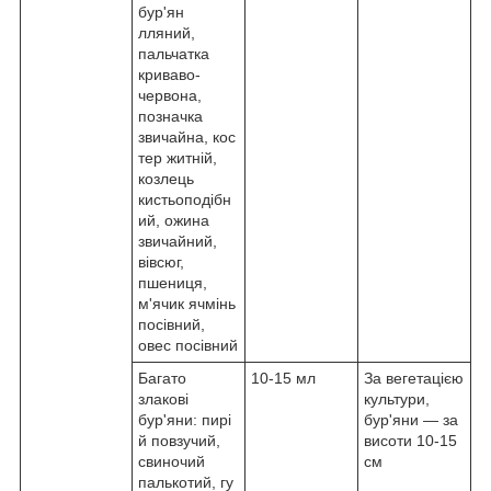
бур'ян
лляний,
пальчатка
криваво-
червона,
позначка
звичайна, кос
тер житній,
козлець
кистьоподібн
ий, ожина
звичайний,
вівсюг,
пшениця,
м'ячик ячмінь
посівний,
овес посівний
Багато
10-15 мл
За вегетацією
злакові
культури,
бур'яни: пирі
бур'яни — за
й повзучий,
висоти 10-15
свиночий
см
палькотий, гу