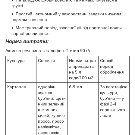
Не заподіює шкоди довкіллю та не накопичується в
ґрунті
Простий і економний у використанні завдяки низьким
нормам внесення
Має тривалий період захисної дії від повторної появи
сорної рослинності
Норма витрати:
Активна речовина: хізалофоп-П-етил 90 г/л.
Культура
Сорняки
Норми витрат
Спосіб,
а препарата
період
на 5 л
оброблення
води/100 м2
Картопля
однорічні
6-9 мл
За вегетацією
злакові
культури,
бур'яни: щети
бур'яни — у
нник зелений,
фазі 2-4
щетинник
справжнього
сизий, куряче
листя
просо, просо
напівквітне,
лисосохвіст,