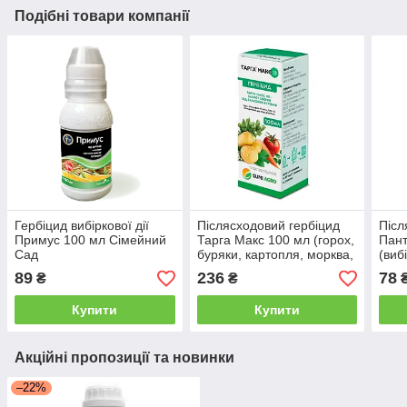
Подібні товари компанії
Гербіцид вибіркової дії
Післясходовий гербіцид
Післ
Примус 100 мл Сімейний
Тарга Макс 100 мл (горох,
Пант
Сад
буряки, картопля, морква,
(виб
капуста, цибуля, томати,
89
236
78
₴
₴
огірки)
Купити
Купити
Акційні пропозиції та новинки
–22%