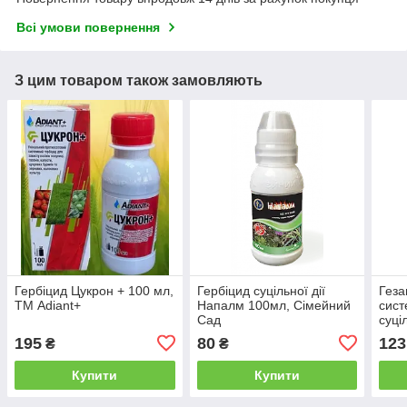
Всі умови повернення
З цим товаром також замовляють
Гербіцид Цукрон + 100 мл,
Гербіцид суцільної дії
Геза
ТМ Adiant+
Напалм 100мл, Сімейний
сист
Сад
суці
195
80
123
₴
₴
Купити
Купити