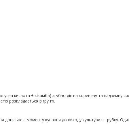
ксусна кислота + кікамба) згубно діє на кореневу та надземну с
істю розкладається в ґрунті.
я доцільне з моменту купання до виходу культури в трубку. Один