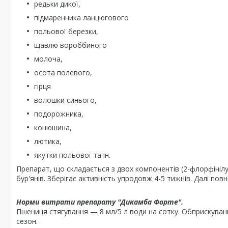
редьки дикої,
підмаренника ланцюгового
польової березки,
щавлю вороббиного
молоча,
осота полевого,
гірця
волошки синього,
подорожника,
конюшина,
лютика,
якутки польової та ін.
Препарат, що складається з двох компонентів (2-флорфінілу
бур'янів. Зберігає активність упродовж 4-5 тижнів. Далі повн
Норми витрати препарату "Дикамба Форте".
Пшениця стягування — 8 мл/5 л води на сотку. Обприскуванн
сезон.