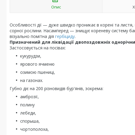
Опис
Х
Особливості дії — дуже швидко проникає в корені та листя, 
сорної рослини. Насамперед — знищує кореневу систему багат
візуально помітна дія
гербіциду
.
Призначений для ліквідації двопоздовжніх однорічних
Застосовується на посівах:
кукурудзи,
ярового ячменю
озимою пшениці,
на газонах.
Губно діє на 200 різновидів бур'янів, зокрема:
амброзії,
полину
лебеди,
спорыша,
чортополоха,