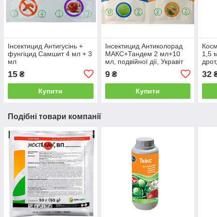
Інсектицид Антигусінь +
Інсектицид Антиколорад
Косм
фунгіцид Самшит 4 мл + 3
МАКС+Тандем 2 мл+10
1,5 
мл
мл, подвійної дії, Укравіт
дрот
15
9
32
₴
₴
Купити
Купити
Подібні товари компанії