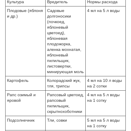
Культура
Вредитель
Нормы расхода
Плодовые (яблоня
Садовые
4 мл на 5 л воды
и др.)
долгоносики
(почкоед,
яблоневый
цветоед),
яблоневая
плодожорка,
аленка мохнатая,
яблоневый
пилильщик,
листовертки,
минирующая моль
Картофель
Колорадский жук,
4 мл на 10 л воды
тля, трипсы
на 2 сотки
Рапс озимый и
Рапсовый цветоед,
4 мл на 5 л воды
яровой
рапсовый
на 1 сотку
пилильщик,
скрытнохоботники
Подсолнечник
Тли, совки
5 мл на 5 л воды
на 1 сотку