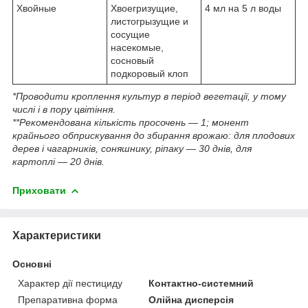
Хвойные
Хвоегризущие,
4 мл на 5 л воды
листогрызущие и
сосущие
насекомые,
сосновый
подкоровый клоп
*Проводити кроплення культур в період вегетації, у тому
числі і в пору цвітіння.
**Рекомендована кількість просочень — 1; монент
крайнього обприскування до збирання врожаю: для плодових
дерев і чагарників, соняшнику, ріпаку — 30 днів, для
картоплі — 20 днів.
Приховати
Характеристики
Основні
Характер дії пестициду
Контактно-системний
Препаративна форма
Олійна дисперсія