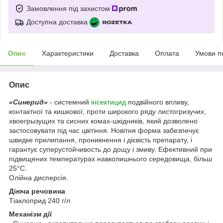
Замовлення під захистом
Доступна доставка
Опис
Характеристики
Доставка
Оплата
Умови п
Опис
«Синерид»
- системний
інсектицид
подвійного впливу,
контактної та кишкової, проти широкого ряду листогризучих,
хвоегрызущих та сисних комах-шкідників, який дозволено
застосовувати під час цвітіння. Новітня форма забезпечує
швидке прилипання, проникнення і дієвість препарату, і
гарантує суперустойчивость до дощу і змиву. Ефективний при
підвищених температурах навколишнього середовища, більш
25°С.
Олійна дисперсія.
Діюча речовина
Тіаклоприд 240 г/л
Механізм дії