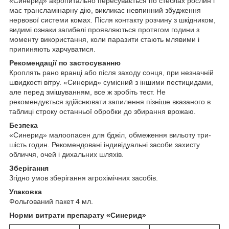
«Синерид» акропитально пересувається по стеблах рослин і
має трансламінарну дію, викликає невпинний збудження
нервової системи комах. Після контакту розчину з шкідником,
видимі ознаки загибелі проявляються протягом години з
моменту використання, коли паразити стають млявими і
припиняють харчуватися.
Рекомендації по застосуванню
Кроплять рано вранці або після заходу сонця, при незначній
швидкості вітру. «Синерид» сумісний з іншими пестицидами,
але перед змішуванням, все ж зробіть тест. Не
рекомендується здійснювати запилення пізніше вказаного в
таблиці строку останньої обробки до збирання врожаю.
Безпека
«Синерид» малоопасен для бджіл, обмеження вильоту три-
шість годин. Рекомендовані індивідуальні засоби захисту
обличчя, очей і дихальних шляхів.
Зберігання
Згідно умов зберігання агрохімічних засобів.
Упаковка
Фольгований пакет 4 мл.
Норми витрати препарату «Синерид»