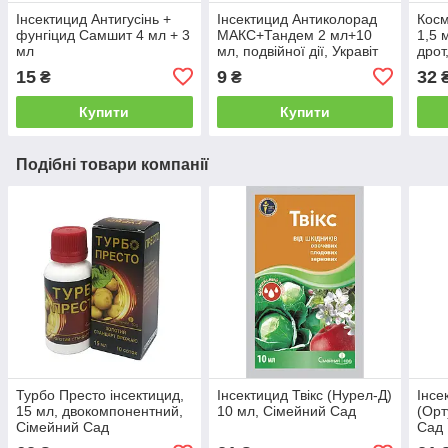
Інсектицид Антигусінь +
Інсектицид Антиколорад
Косм
фунгіцид Самшит 4 мл + 3
МАКС+Тандем 2 мл+10
1,5 
мл
мл, подвійної дії, Укравіт
дрот
15
9
32
₴
₴
Купити
Купити
Подібні товари компанії
Турбо Престо інсектицид,
Інсектицид Твікс (Нурел-Д)
Інсе
15 мл, двокомпонентний,
10 мл, Сімейний Сад
(Орт
Сімейний Сад
Сад