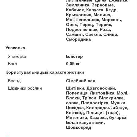
Земляника, Зерновые,
Кабачок, Капуста, Кедр,
Крыжовник, Малина,
Можжевельник, Морковь,
Орех, Перец, Персик,
Подсолнечник, Роза,
Самшит, Свекла, Слива,
Смородина
Упаковка
Упаковка
Блістер
Вага
0.05 кг
Користувальницькі характеристики
Бренд
Сімейний сад
Шкідники рослин
Щитівки, Довгоносики,
Попелиця, Листовійка, Молі,
Блохи, Тріпси, Білокрилка,
совка, Плодостірка, Мушки,
Цикадка, Колорадський жук,
Квіткоїд, Пільщик (трач),
Метелики, Казарка, букарка,
Білан капустяний,
Шовкопряд