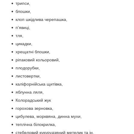
трипси,
блошки,
клоп шкідлива черепашка,
п'явиці,
тля,
цикадки,
хрещатні блошки,
ріпаковий кольоровий,
плодорубки,
листовертки,
каліфорнійська щитівка,
яблунна ляля,
Колорадський жук
горохова зерновка,
цибулева, морквяна, динна мухи,
теплічна білокрилка,
стебеловий кукурудзяний метелик та ін.