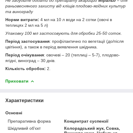
Не забудьте додати до препарату акарицид
Міральд
– для
раньовесняного захисту від кліщів плодово-ягідних культур
та винограду
Норми витрати:
4 мл на 10 л води на 2 сотки (овочі в
теплицях 2 мл на 5 л)
Упаковку 100 мл застосовують для обробки 25-50 соток.
Період застосування
: профілактично по вегетації (до/після
цвітіння), а також в період виявлення шкідника.
Період очікування
: овочеві – 20 (теплиці – 5-7), плодово-
ягідні, виноград – 30 днів.
Кількість обробок:
2.
Приховати
Характеристики
Основні
Препаративна форма
Концентрат суспензії
Шкідливий об'єкт
Колорадський жук, Совка,
Вишнева муха, Цибульна