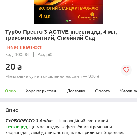
Турбо Престо 3 ACTIVE інсектицид, 4 мл,
трикомпонентний, Сімейний Сад
Немає в наявності
Код: 100896
Роздріб
20
₴
Мінімальна сума замовлення на сайті — 300 ₴
Опис
Характеристики
Доставка
Оплата
Умови п
Опис
ТУРБОРЕСТО 3 Active
— інноваційний системний
інсектицид
, що має нокдаун-ефект. Активні речовини —
клоріанідин, лямбда-цигалотин, плюс прилипач. Упродовж