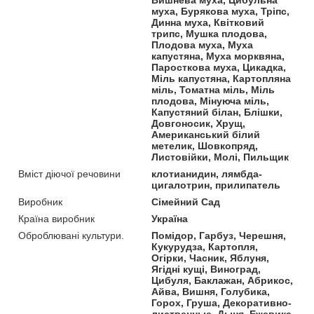
муха, Бурякова муха, Тріпс,
Динна муха, Квітковий
трипс, Мушка плодова,
Плодова муха, Муха
капустяна, Муха морквяна,
Паросткова муха, Цикадка,
Міль капустяна, Картопляна
міль, Томатна міль, Міль
плодова, Мінуюча міль,
Капустяний білан, Блішки,
Довгоносик, Хрущ,
Американський білий
метелик, Шовкопряд,
Листовійки, Молі, Пильщик
Вміст діючої речовини
клотианидин, лямбда-
цигалотрин, прилипатель
Виробник
Сімейний Сад
Країна виробник
Україна
Оброблювані культури.
Помідор, Гарбуз, Черешня,
Кукурудза, Картопля,
Огірки, Часник, Яблуня,
Ягідні кущі, Виноград,
Цибуля, Баклажан, Абрикос,
Айва, Вишня, Голубика,
Горох, Груша, Декоративно-
лиственные, Дыня, Ежевика,