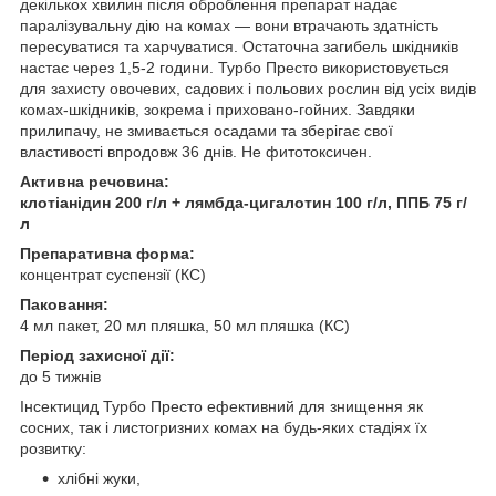
декількох хвилин після оброблення препарат надає
паралізувальну дію на комах — вони втрачають здатність
пересуватися та харчуватися. Остаточна загибель шкідників
настає через 1,5-2 години. Турбо Престо використовується
для захисту овочевих, садових і польових рослин від усіх видів
комах-шкідників, зокрема і приховано-гойних. Завдяки
прилипачу, не змивається осадами та зберігає свої
властивості впродовж 36 днів. Не фитотоксичен.
Активна речовина:
клотіанідин 200 г/л + лямбда-цигалотин 100 г/л, ППБ 75 г/
л
Препаративна форма:
концентрат суспензії (КС)
Паковання:
4 мл пакет, 20 мл пляшка, 50 мл пляшка (КС)
Період захисної дії:
до 5 тижнів
Інсектицид Турбо Престо ефективний для знищення як
сосних, так і листогризних комах на будь-яких стадіях їх
розвитку:
хлібні жуки,