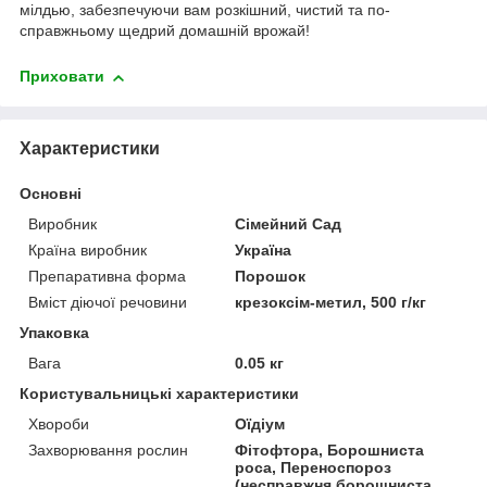
мілдью, забезпечуючи вам розкішний, чистий та по-
справжньому щедрий домашній врожай!
Приховати
Характеристики
Основні
Виробник
Сімейний Сад
Країна виробник
Україна
Препаративна форма
Порошок
Вміст діючої речовини
крезоксім-метил, 500 г/кг
Упаковка
Вага
0.05 кг
Користувальницькі характеристики
Хвороби
Оїдіум
Захворювання рослин
Фітофтора, Борошниста
роса, Переноспороз
(несправжня борошниста