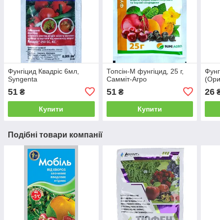
Фунгіцид Квадріс 6мл,
Топсін-М фунгіцид, 25 г,
Фунг
Syngenta
Самміт-Агро
(Ори
51
51
26
₴
₴
Купити
Купити
Подібні товари компанії