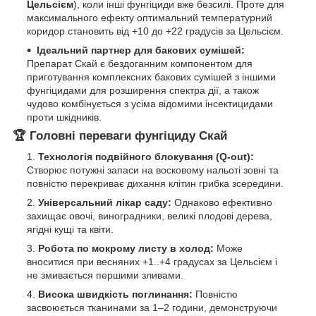
Цельсієм
), коли інші фунгіциди вже безсилі. Проте для
максимального ефекту оптимальний температурний
коридор становить від +10 до +22 градусів за Цельсієм.
Ідеальний партнер для бакових сумішей:
Препарат Скай є бездоганним компонентом для
приготування комплексних бакових сумішей з іншими
фунгіцидами для розширення спектра дії, а також
чудово комбінується з усіма відомими інсектицидами
проти шкідників.
🏆 Головні переваги фунгіциду Скай
Технологія подвійного блокування (Q-out):
Створює потужні запаси на восковому нальоті зовні та
повністю перекриває дихання клітин грибка зсередини.
Універсальний лікар саду:
Однаково ефективно
захищає овочі, виноградники, великі плодові дерева,
ягідні кущі та квіти.
Робота по мокрому листу в холод:
Може
вноситися при весняних +1..+4 градусах за Цельсієм і
не змивається першими зливами.
Висока швидкість поглинання:
Повністю
засвоюється тканинами за 1–2 години, демонструючи