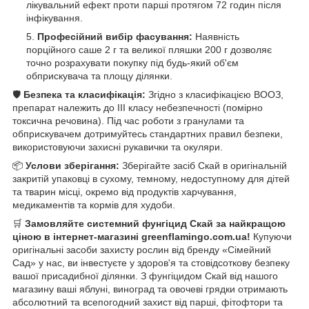
лікувальний ефект проти парші протягом 72 годин після
інфікування.
Професійний вибір фасування:
Наявність
порційного саше 2 г та великої пляшки 200 г дозволяє
точно розрахувати покупку під будь-який об'єм
обприскувача та площу ділянки.
🛡️
Безпека та класифікація:
Згідно з класифікацією ВООЗ,
препарат належить до III класу небезпечності (помірно
токсична речовина). Під час роботи з гранулами та
обприскувачем дотримуйтесь стандартних правил безпеки,
використовуючи захисні рукавички та окуляри.
📦
Услови зберігання:
Зберігайте засіб Скай в оригінальній
закритій упаковці в сухому, темному, недоступному для дітей
та тварин місці, окремо від продуктів харчування,
медикаментів та кормів для худоби.
🛒
Замовляйте системний фунгіцид Скай за найкращою
ціною в інтернет-магазині greenflamingo.com.ua!
Купуючи
оригінальні засоби захисту рослин від бренду «Сімейний
Сад» у нас, ви інвестуєте у здоров'я та стовідсоткову безпеку
вашої присадибної ділянки. З фунгіцидом Скай від нашого
магазину ваші яблуні, виноград та овочеві грядки отримають
абсолютний та всепогодний захист від парші, фітофтори та