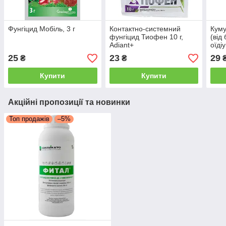
Фунгіцид Мобіль, 3 г
Контактно-системний
Куму
фунгіцид Тиофен 10 г,
(від
Adiant+
оїді
кліщ
25
23
29
₴
₴
Купити
Купити
Акційні пропозиції та новинки
Топ продажів
–5%