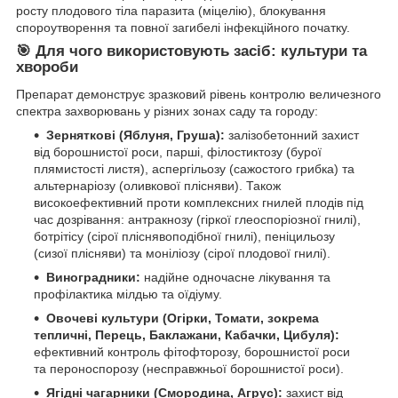
росту плодового тіла паразита (міцелію), блокування
спороутворення та повної загибелі інфекційного початку.
🎯 Для чого використовують засіб: культури та
хвороби
Препарат демонструє зразковий рівень контролю величезного
спектра захворювань у різних зонах саду та городу:
Зерняткові (Яблуня, Груша):
залізобетонний захист
від борошнистої роси, парші, філостиктозу (бурої
плямистості листя), аспергільозу (сажостого грибка) та
альтернаріозу (оливкової плісняви). Також
високоефективний проти комплексних гнилей плодів під
час дозрівання: антракнозу (гіркої глеоспоріозної гнилі),
ботрітісу (сірої пліснявоподібної гнилі), пеніцильозу
(сизої плісняви) та моніліозу (сірої плодової гнилі).
Виноградники:
надійне одночасне лікування та
профілактика мілдью та оїдіуму.
Овочеві культури (Огірки, Томати, зокрема
тепличні, Перець, Баклажани, Кабачки, Цибуля):
ефективний контроль фітофторозу, борошнистої роси
та пероноспорозу (несправжньої борошнистої роси).
Ягідні чагарники (Смородина, Агрус):
захист від