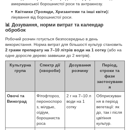
американської борошнистої роси та антракнозу.
Квітники (Троянди, Хризантеми та інші квіти):
лікування від борошнистої роси.
📊 Дозування, норми витрат та календар
обробок
Робочий розчин готується безпосередньо в день
використання. Норма витрат для більшості культур становить
2 грами препарату на 7–10 літрів води на 1 сотку
(або на
одне доросле дерево заввишки до 2 метрів).
Культурна
Спектр дії
Дозування
Період,
група
(хвороби)
розчину
строки та
фази
застосуванн
я
Овочі та
Фітофтороз,
2 г на 7–10 л
Обприскуван
Виноград
пероноспоро
води на 1
ня в період
з, мілдью,
сотку
вегетації: як
оїдіум,
до, так і після
борошниста
цвітіння
роса
культур.