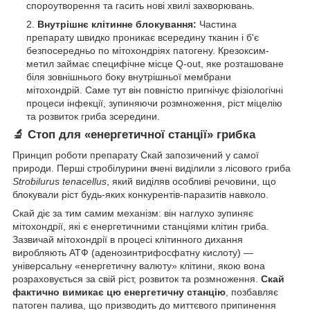
спороутворення та гасить нові хвилі захворювань.
Внутрішнє клітинне блокування:
Частина
препарату швидко проникає всередину тканин і б'є
безпосередньо по мітохондріях патогену. Крезоксим-
метил займає специфічне місце Q-out, яке розташоване
біля зовнішнього боку внутрішньої мембрани
мітохондрій. Саме тут він повністю пригнічує фізіологічні
процеси інфекції, зупиняючи розмноження, ріст міцелію
та розвиток гриба зсередини.
🔬 Стоп для «енергетичної станції» грибка
Принцип роботи препарату Скай запозичений у самої
природи. Перші стробілурини вчені виділили з лісового гриба
Strobilurus tenacellus
, який виділяв особливі речовини, що
блокували ріст будь-яких конкурентів-паразитів навколо.
Скай діє за тим самим механізм: він наглухо зупиняє
мітохондрії, які є енергетичними станціями клітин гриба.
Зазвичай мітохондрії в процесі клітинного дихання
виробляють АТФ (аденозинтрифосфатну кислоту) —
універсальну «енергетичну валюту» клітини, якою вона
розраховується за свій ріст, розвиток та розмноження.
Скай
фактично вимикає цю енергетичну станцію
, позбавляє
патоген палива, що призводить до миттєвого припинення