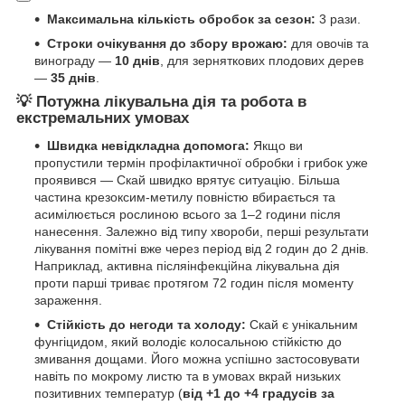
Максимальна кількість обробок за сезон:
3 рази.
Строки очікування до збору врожаю:
для овочів та
винограду —
10 днів
, для зерняткових плодових дерев
—
35 днів
.
💡 Потужна лікувальна дія та робота в
екстремальних умовах
Швидка невідкладна допомога:
Якщо ви
пропустили термін профілактичної обробки і грибок уже
проявився — Скай швидко врятує ситуацію. Більша
частина крезоксим-метилу повністю вбирається та
асимілюється рослиною всього за 1–2 години після
нанесення. Залежно від типу хвороби, перші результати
лікування помітні вже через період від 2 годин до 2 днів.
Наприклад, активна післяінфекційна лікувальна дія
проти парші триває протягом 72 годин після моменту
зараження.
Стійкість до негоди та холоду:
Скай є унікальним
фунгіцидом, який володіє колосальною стійкістю до
змивання дощами. Його можна успішно застосовувати
навіть по мокрому листю та в умовах вкрай низьких
позитивних температур (
від +1 до +4 градусів за