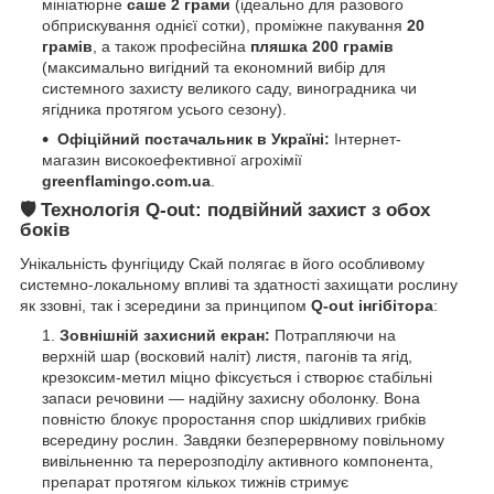
мініатюрне
саше 2 грами
(ідеально для разового
обприскування однієї сотки), проміжне пакування
20
грамів
, а також професійна
пляшка 200 грамів
(максимально вигідний та економний вибір для
системного захисту великого саду, виноградника чи
ягідника протягом усього сезону).
Офіційний постачальник в Україні:
Інтернет-
магазин високоефективної агрохімії
greenflamingo.com.ua
.
🛡️ Технологія Q-out: подвійний захист з обох
боків
Унікальність фунгіциду Скай полягає в його особливому
системно-локальному впливі та здатності захищати рослину
як ззовні, так і зсередини за принципом
Q-out інгібітора
:
Зовнішній захисний екран:
Потрапляючи на
верхній шар (восковий наліт) листя, пагонів та ягід,
крезоксим-метил міцно фіксується і створює стабільні
запаси речовини — надійну захисну оболонку. Вона
повністю блокує проростання спор шкідливих грибків
всередину рослин. Завдяки безперервному повільному
вивільненню та перерозподілу активного компонента,
препарат протягом кількох тижнів стримує