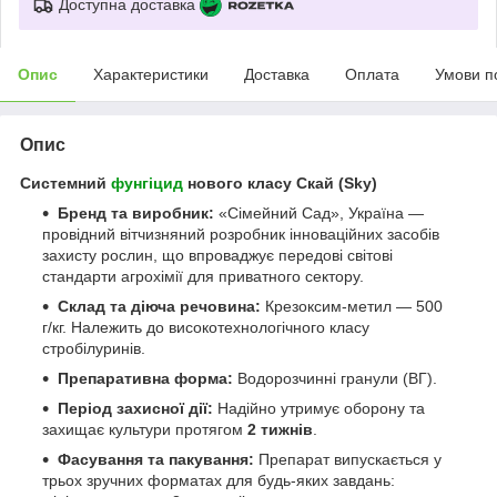
Доступна доставка
Опис
Характеристики
Доставка
Оплата
Умови п
Опис
Системний
фунгіцид
нового класу Скай (Sky)
Бренд та виробник:
«Сімейний Сад», Україна —
провідний вітчизняний розробник інноваційних засобів
захисту рослин, що впроваджує передові світові
стандарти агрохімії для приватного сектору.
Склад та діюча речовина:
Крезоксим-метил — 500
г/кг. Належить до високотехнологічного класу
стробілуринів.
Препаративна форма:
Водорозчинні гранули (ВГ).
Період захисної дії:
Надійно утримує оборону та
захищає культури протягом
2 тижнів
.
Фасування та пакування:
Препарат випускається у
трьох зручних форматах для будь-яких завдань: