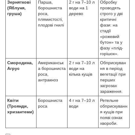
Зерняткові
Парша,
2 г на 7–10 л
Обробку
(Яблуня,
борошниста
води на 1
проводять
груша)
роса,
дерево
строго у дві
плямистості,
критичні
плодові гнилі
фази: на
стадії
«рожевий
бутон» та у
фазу «плід-
горішок».
Смородина,
Американськ
2 г на 7–10 л
Обприскуван
Агрус
а борошниста
води на
ня в період
роса,
кілька кущів
вегетації при
антракноз
перших
загрозах
зараження.
Квіти
Борошниста
4 г на 7–10 л
Ретельне
(Троянди,
роса
води
обприскуванн
хризантеми)
я кущів при
появі ознак
хвороби.