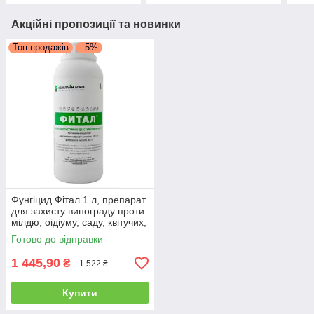
Акційні пропозиції та новинки
Топ продажів
–5%
Фунгіцид Фітал 1 л, препарат
для захисту винограду проти
мілдю, оідіуму, саду, квітучих,
газону
Готово до відправки
1 445,90
₴
1 522 ₴
Купити