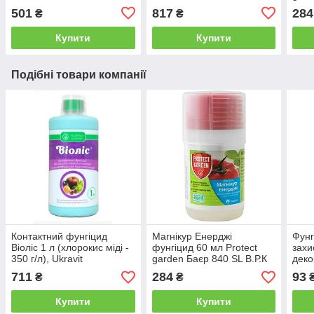
501
817
284
₴
₴
Купити
Купити
Подібні товари компанії
Контактний фунгіцид
Магнікур Енерджі
Фунг
Віоліс 1 л (хлорокис міді -
фунгіцид 60 мл Protect
захи
350 г/л), Ukravit
garden Баєр 840 SL В.Р.К
деко
хвор
711
284
93
₴
₴
Купити
Купити