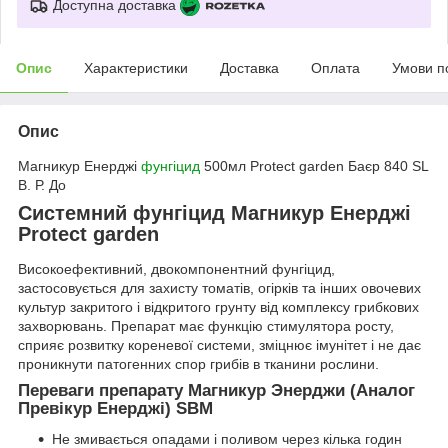
Доступна доставка
Опис
Характеристики
Доставка
Оплата
Умови п
Опис
Магникур Енерджі
фунгіцид
500мл Protect garden Баєр 840 SL
В. Р. До
Системний фунгіцид Магникур Енерджі
Protect garden
Високоефективний, двокомпонентний фунгіцид,
застосовується для захисту томатів, огірків та інших овочевих
культур закритого і відкритого грунту від комплексу грибкових
захворювань. Препарат має функцію стимулятора росту,
сприяє розвитку кореневої системи, зміцнює імунітет і не дає
проникнути патогенних спор грибів в тканини рослини.
Переваги препарату Магникур Энерджи (Аналог
Превікур Енерджі) SBM
Не змивається опадами і поливом через кілька годин