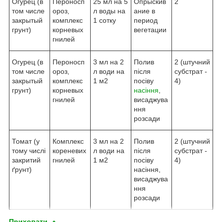
Огурец (в
Пероносп
25 мл на 5
Опрыскив
2
том числе
ороз,
л воды на
ание в
закрытый
комплекс
1 сотку
период
грунт)
корневых
вегетации
гнилей
Огурец (в
Пероносп
3 мл на 2
Полив
2 (штучний
том числе
ороз,
л води на
після
субстрат -
закрытый
комплекс
1 м2
посіву
4)
грунт)
корневых
насіння
,
гнилей
висаджува
ння
розсади
Томат (у
Комплекс
3 мл на 2
Полив
2 (штучний
тому числі
кореневих
л води на
після
субстрат -
закритий
гнилей
1 м2
посіву
4)
ґрунт)
насіння,
висаджува
ння
розсади
Приховати