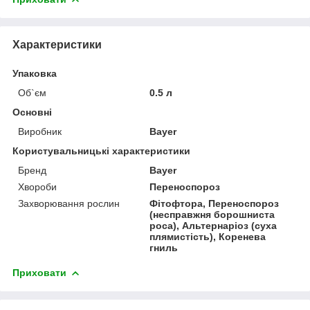
Характеристики
Упаковка
Об`єм
0.5 л
Основні
Виробник
Bayer
Користувальницькі характеристики
Бренд
Bayer
Хвороби
Переноспороз
Захворювання рослин
Фітофтора, Переноспороз
(несправжня борошниста
роса), Альтернаріоз (суха
плямистість), Коренева
гниль
Приховати