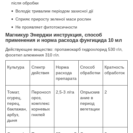
після обробки
Володіє тривалим періодом захисної дії
Сприяє приросту зеленої маси рослин
Не проявляет фитотоксичности
Магникур Энерджи инструкция, способ
применения и норма расхода фунгицида 10 мл
Действующее вещество: пропамокарб гидрохлорид 530 г/л,
фосетил алюминия 310 г/л.
Культура
Спектр
Норма
Способ
Кратность
действия
расхода
обработки
обработок
препарата
Томат,
Пероносп
2,5-3 л/га
Опрыскив
2
огурец,
ороз,
ание в
перец,
комплекс
период
баклажан,
корневых
вегетации
арбуз,
гнилей
дыня