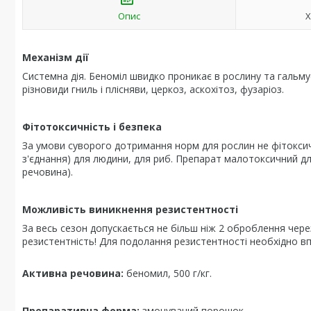
Опис
Х
Механізм дії
Системна дія. Беноміл швидко проникає в рослину та гальмує
різновиди гниль і плісняви, церкоз, аскохітоз, фузаріоз.
Фітотоксичність і безпека
За умови суворого дотримання норм для рослин не фітоксич
з'єднання) для людини, для риб. Препарат малотоксичний для
речовина).
Можливість виникнення резистентності
За весь сезон допускається не більш ніж 2 оброблення через
резистентність! Для подолання резистентності необхідно вп
Активна речовина:
беномил, 500 г/кг.
Препаративна форма:
змочуваний порошок.