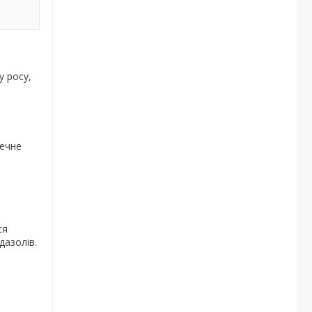
у росу,
печне
а
ся
дазолів.