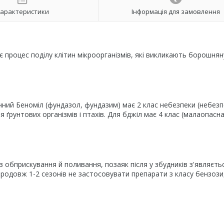
арактеристики
Інформація для замовлення
 процес поділу клітин мікроорганізмів, які викликають борошнян
ний Беноміл (фундазол, фундазим) має 2 клас небезпеки (небез
 ґрунтових організмів і птахів. Для бджіл має 4 клас (малаопасн
 обприскування й поливання, позаяк після у збудників з'являєть
родовж 1-2 сезонів не застосовувати препарати з класу бензози