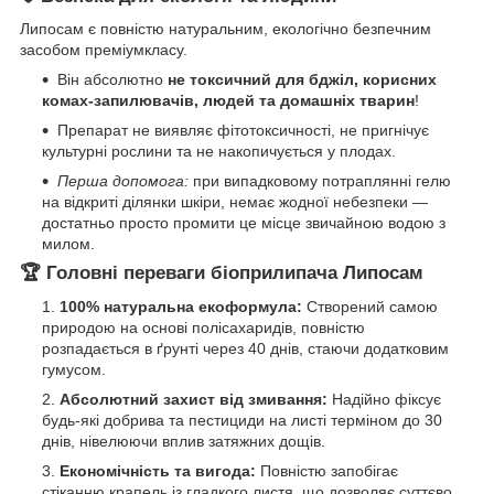
Липосам є повністю натуральним, екологічно безпечним
засобом преміумкласу.
Він абсолютно
не токсичний для бджіл, корисних
комах-запилювачів, людей та домашніх тварин
!
Препарат не виявляє фітотоксичності, не пригнічує
культурні рослини та не накопичується у плодах.
Перша допомога:
при випадковому потраплянні гелю
на відкриті ділянки шкіри, немає жодної небезпеки —
достатньо просто промити це місце звичайною водою з
милом.
🏆 Головні переваги біоприлипача Липосам
100% натуральна екоформула:
Створений самою
природою на основі полісахаридів, повністю
розпадається в ґрунті через 40 днів, стаючи додатковим
гумусом.
Абсолютний захист від змивання:
Надійно фіксує
будь-які добрива та пестициди на листі терміном до 30
днів, нівелюючи вплив затяжних дощів.
Економічність та вигода:
Повністю запобігає
стіканню крапель із гладкого листя, що дозволяє суттєво