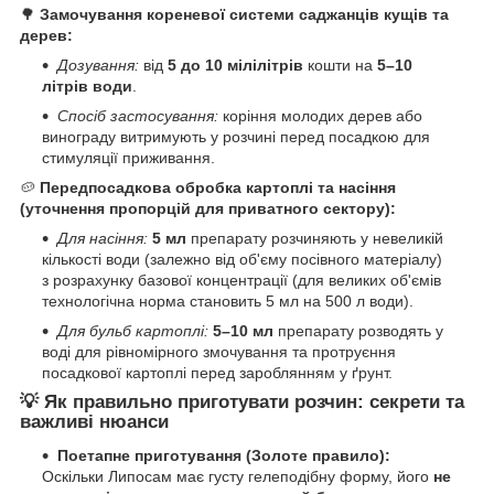
🌳
Замочування кореневої системи саджанців кущів та
дерев:
Дозування:
від
5 до 10 мілілітрів
кошти на
5–10
літрів води
.
Спосіб застосування:
коріння молодих дерев або
винограду витримують у розчині перед посадкою для
стимуляції приживання.
🥔
Передпосадкова обробка картоплі та насіння
(уточнення пропорцій для приватного сектору):
Для насіння:
5 мл
препарату розчиняють у невеликій
кількості води (залежно від об'єму посівного матеріалу)
з розрахунку базової концентрації (для великих об'ємів
технологічна норма становить 5 мл на 500 л води).
Для бульб картоплі:
5–10 мл
препарату розводять у
воді для рівномірного змочування та протруєння
посадкової картоплі перед зароблянням у ґрунт.
💡 Як правильно приготувати розчин: секрети та
важливі нюанси
Поетапне приготування (Золоте правило):
Оскільки Липосам має густу гелеподібну форму, його
не