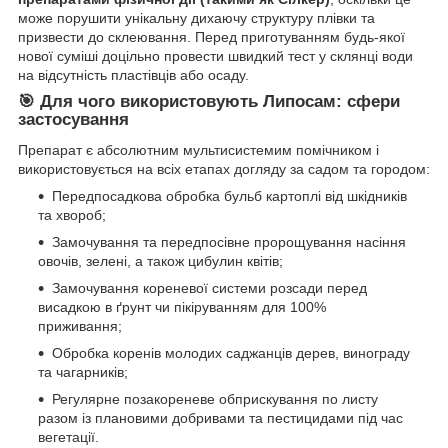
може порушити унікальну дихаючу структуру плівки та
призвести до склеювання. Перед приготуванням будь-якої
нової суміші доцільно провести швидкий тест у склянці води
на відсутність пластівців або осаду.
🎯 Для чого використовують Липосам: сфери
застосування
Препарат є абсолютним мультисистемим помічником і
використовується на всіх етапах догляду за садом та городом:
Передпосадкова обробка бульб картоплі від шкідників
та хвороб;
Замочування та передпосівне пророщування насіння
овочів, зелені, а також цибулин квітів;
Замочування кореневої системи розсади перед
висадкою в ґрунт чи пікіруванням для 100%
приживання;
Обробка коренів молодих саджанців дерев, винограду
та чагарників;
Регулярне позакореневе обприскування по листу
разом із плановими добривами та пестицидами під час
вегетації.