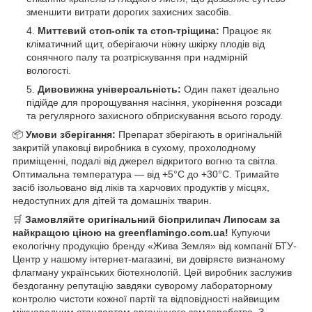
зменшити витрати дорогих захисних засобів.
Миттєвий стоп-опік та стоп-тріщина:
Працює як
кліматичний щит, оберігаючи ніжну шкірку плодів від
сонячного палу та розтріскування при надмірній
вологості.
Дивовижна універсальність:
Один пакет ідеально
підійде для пророщування насіння, укорінення розсади
та регулярного захисного обприскування всього городу.
📦
Умови зберігання:
Препарат зберігають в оригінальній
закритій упаковці виробника в сухому, прохолодному
приміщенні, подалі від джерел відкритого вогню та світла.
Оптимальна температура — від +5°С до +30°С. Тримайте
засіб ізольовано від ліків та харчових продуктів у місцях,
недоступних для дітей та домашніх тварин.
🛒
Замовляйте оригінальний біоприлипач Липосам за
найкращою ціною на greenflamingo.com.ua!
Купуючи
екологічну продукцію бренду «Жива Земля» від компанії БТУ-
Центр у нашому інтернет-магазині, ви довіряєте визнаному
флагману українських біотехнологій. Цей виробник заслужив
бездоганну репутацію завдяки суворому лабораторному
контролю чистоти кожної партії та відповідності найвищим