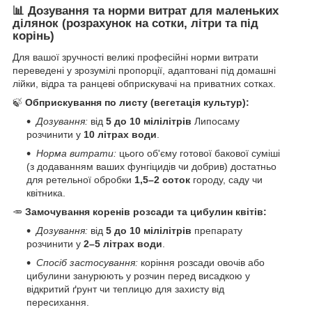
📊 Дозування та норми витрат для маленьких
ділянок (розрахунок на сотки, літри та під
корінь)
Для вашої зручності великі професійні норми витрати
переведені у зрозумілі пропорції, адаптовані під домашні
лійки, відра та ранцеві обприскувачі на приватних сотках.
🍃
Обприскування по листу (вегетація культур):
Дозування:
від
5 до 10 мілілітрів
Липосаму
розчинити у
10 літрах води
.
Норма витрати:
цього об'єму готової бакової суміші
(з додаванням ваших фунгіцидів чи добрив) достатньо
для ретельної обробки
1,5–2 соток
городу, саду чи
квітника.
🥕
Замочування коренів розсади та цибулин квітів:
Дозування:
від
5 до 10 мілілітрів
препарату
розчинити у
2–5 літрах води
.
Спосіб застосування:
коріння розсади овочів або
цибулини занурюють у розчин перед висадкою у
відкритий ґрунт чи теплицю для захисту від
пересихання.