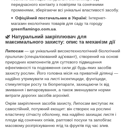
передчасного контакту з повітрям та сонячними
променями, зберігаючи всі унікальні властивості засобу.
Офіційний постачальник в Україні:
Інтернет-
магазин екологічних товарів для саду та городу
greenflamingo.com.ua
.
🌿 Натуральний закріплювач для
максимального захисту: опис та механізм дії
Липосам
— це унікальний високотехнологічний біологічний
прилипач
(спеціалізований ад'ювант), створений на основі
природних компонентів для суттєвого підвищення
ефективності та подовження сили дії будь-яких засобів
захисту рослин. Його головна місія на приватній ділянці —
надійно утримувати на листі інсектициди, фунгіциди,
стимулятори росту та біопрепарати, захищаючи їх від
змивання і випаровування, а також зменшувати норми
витрати дорогих засобів агрохімії.
Окрім закріплення засобів захисту, Липосам виступає як
самостійний, потужний екощит: він створює на рослині
еластичну сітчасту оболонку, яка надійно захищає листя і
плоди від сонячних опіків, раптової посухи та запобігає
масовому розтріскуванню ягід та фруктів під час злив.