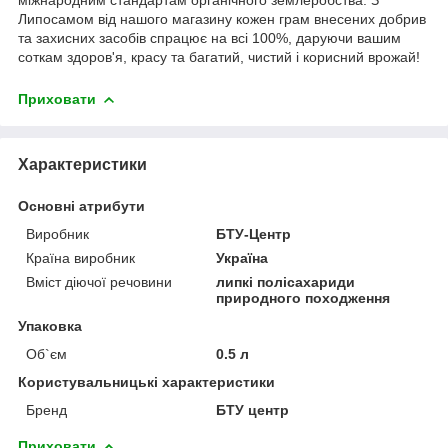
міжнародним стандартам органічного землеробства. З
Липосамом від нашого магазину кожен грам внесених добрив
та захисних засобів спрацює на всі 100%, даруючи вашим
соткам здоров'я, красу та багатий, чистий і корисний врожай!
Приховати
Характеристики
Основні атрибути
Виробник
БТУ-Центр
Країна виробник
Україна
Вміст діючої речовини
липкі полісахариди
природного походження
Упаковка
Об`єм
0.5 л
Користувальницькі характеристики
Бренд
БТУ центр
Приховати