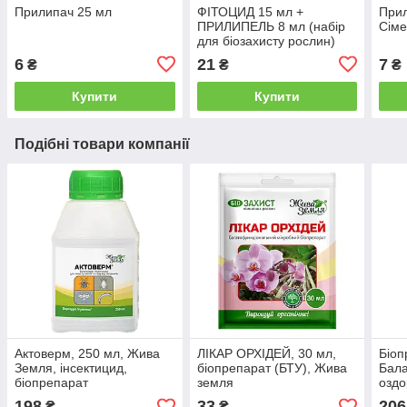
Прилипач 25 мл
ФІТОЦИД 15 мл +
Прил
ПРИЛИПЕЛЬ 8 мл (набір
Сіме
для біозахисту рослин)
6
21
7
₴
₴
₴
Купити
Купити
Подібні товари компанії
Актоверм, 250 мл, Жива
ЛІКАР ОРХІДЕЙ, 30 мл,
Біоп
Земля, інсектицид,
біопрепарат (БТУ), Жива
Бала
біопрепарат
земля
оздо
мл,
198
33
206
₴
₴