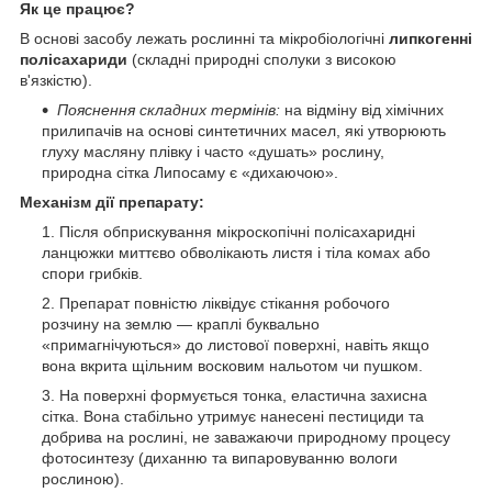
Як це працює?
В основі засобу лежать рослинні та мікробіологічні
липкогенні
полісахариди
(складні природні сполуки з високою
в'язкістю).
Пояснення складних термінів:
на відміну від хімічних
прилипачів на основі синтетичних масел, які утворюють
глуху масляну плівку і часто «душать» рослину,
природна сітка Липосаму є «дихаючою».
Механізм дії препарату:
Після обприскування мікроскопічні полісахаридні
ланцюжки миттєво обволікають листя і тіла комах або
спори грибків.
Препарат повністю ліквідує стікання робочого
розчину на землю — краплі буквально
«примагнічуються» до листової поверхні, навіть якщо
вона вкрита щільним восковим нальотом чи пушком.
На поверхні формується тонка, еластична захисна
сітка. Вона стабільно утримує нанесені пестициди та
добрива на рослині, не заважаючи природному процесу
фотосинтезу (диханню та випаровуванню вологи
рослиною).