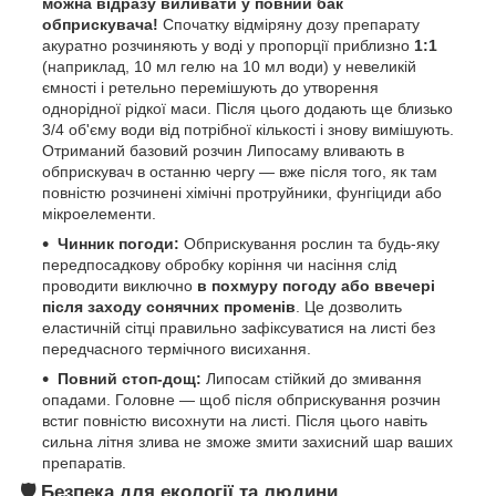
можна відразу виливати у повний бак
обприскувача!
Спочатку відміряну дозу препарату
акуратно розчиняють у воді у пропорції приблизно
1:1
(наприклад, 10 мл гелю на 10 мл води) у невеликій
ємності і ретельно перемішують до утворення
однорідної рідкої маси. Після цього додають ще близько
3/4 об'єму води від потрібної кількості і знову вимішують.
Отриманий базовий розчин Липосаму вливають в
обприскувач в останню чергу — вже після того, як там
повністю розчинені хімічні протруйники, фунгіциди або
мікроелементи.
Чинник погоди:
Обприскування рослин та будь-яку
передпосадкову обробку коріння чи насіння слід
проводити виключно
в похмуру погоду або ввечері
після заходу сонячних променів
. Це дозволить
еластичній сітці правильно зафіксуватися на листі без
передчасного термічного висихання.
Повний стоп-дощ:
Липосам стійкий до змивання
опадами. Головне — щоб після обприскування розчин
встиг повністю висохнути на листі. Після цього навіть
сильна літня злива не зможе змити захисний шар ваших
препаратів.
🛡️ Безпека для екології та людини