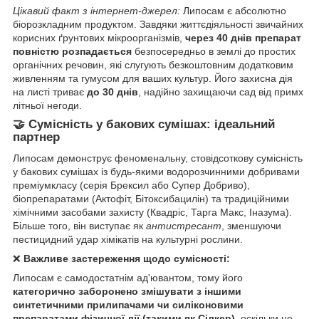
Цікавий факт з інтернет-джерел:
Липосам є абсолютно
біорозкладним продуктом. Завдяки життєдіяльності звичайних
корисних ґрунтових мікроорганізмів,
через 40 днів препарат
повністю розпадається
безпосередньо в землі до простих
органічних речовин, які слугують безкоштовним додатковим
живленням та гумусом для ваших культур. Його захисна дія
на листі триває
до 30 днів
, надійно захищаючи сад від примх
літньої негоди.
🤝 Сумісність у бакових сумішах: ідеальний
партнер
Липосам демонструє феноменальну, стовідсоткову сумісність
у бакових сумішах із будь-якими водорозчинними добривами
преміумкласу (серія Брексил або Супер Добриво),
біопрепаратами (Актофіт, Бітоксибацилін) та традиційними
хімічними засобами захисту (Квадріс, Тарга Макс, Іназума).
Більше того, він виступає як
антистресант
, зменшуючи
пестицидний удар хімікатів на культурні рослини.
❌
Важливе застереження щодо сумісності:
Липосам є самодостатнім ад'ювантом, тому його
категорично заборонено змішувати з іншими
синтетичними прилипачами чи силіконовими
препаратами фізичної дії (такими як Сілкер)
, оскільки це