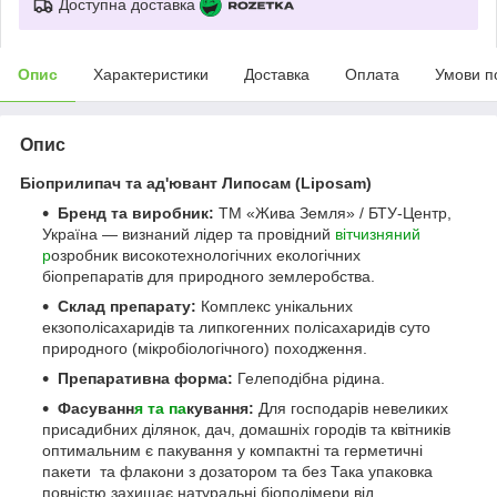
Доступна доставка
Опис
Характеристики
Доставка
Оплата
Умови п
Опис
Біоприлипач та ад'ювант Липосам (Liposam)
Бренд та виробник:
ТМ «Жива Земля» / БТУ-Центр,
Україна — визнаний лідер та провідний
вітчизняний
р
озробник високотехнологічних екологічних
біопрепаратів для природного землеробства.
Склад препарату:
Комплекс унікальних
екзополісахаридів та липкогенних полісахаридів суто
природного (мікробіологічного) походження.
Препаративна форма:
Гелеподібна рідина.
Фасуванн
я та па
кування:
Для господарів невеликих
присадибних ділянок, дач, домашніх городів та квітників
оптимальним є пакування у компактні та герметичні
пакети та флакони з дозатором та без Така упаковка
повністю захищає натуральні біополімери від