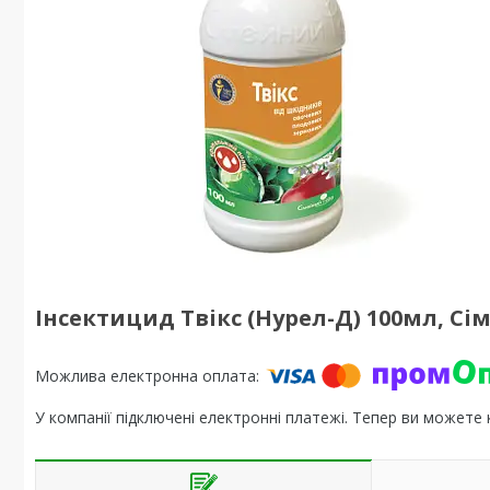
Інсектицид Твікс (Нурел-Д) 100мл, С
У компанії підключені електронні платежі. Тепер ви можете