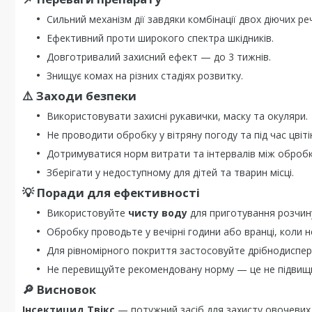
Сильний механізм дії завдяки комбінації двох діючих ре
Ефективний проти широкого спектра шкідників.
Довготривалий захисний ефект — до 3 тижнів.
Знищує комах на різних стадіях розвитку.
⚠️ Заходи безпеки
Використовувати захисні рукавички, маску та окуляри.
Не проводити обробку у вітряну погоду та під час цвіті
Дотримуватися норм витрати та інтервалів між оброб
Зберігати у недоступному для дітей та тварин місці.
💡 Поради для ефективності
Використовуйте
чисту воду
для приготування розчин
Обробку проводьте у вечірні години або вранці, коли 
Для рівномірного покриття застосовуйте дрібнодиспе
Не перевищуйте рекомендовану норму — це не підвищи
🔎 Висновок
Інсектицид Твікс
— потужний засіб для захисту овочевих,