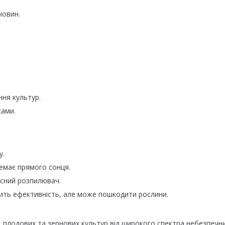
човин.
ння культур.
ками.
у.
немає прямого сонця.
рсний розпилювач.
ть ефективність, але може пошкодити рослини.
 плодових та зернових культур від широкого спектра небезпечн