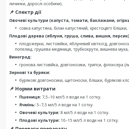
личинки, дорослі особини).
📌 Спектр дії
Овочеві культури (капуста, томати, баклажани, огірки
совка капустяна, білан капустяний, хрестоцвіті блішки, 
Плодові дерева (яблуня, груша, слива, вишня, персик)
плодожерки, листовійки, яблуневий квіткоїд, довгоноси
попелиці, грушева медяниця, трубкокрути, вишнева муха,
Виноград:
гронова листовійка, довгоносики, трипси, філоксера (
Зернові та буряки:
бурякові довгоносики, щитоноски, блішки, бурякові клоп
📌 Норми витрати
Пшениця:
7,5–10 мл/5 л води на 1 сотку.
Ячмінь:
5–7,5 мл/5 л води на 1 сотку.
Овочеві культури:
8 мл/5 л води на 1 сотку.
Плодові культури:
10–15 мл/5 л води на 1 сотку.
📌 Переваги препарату