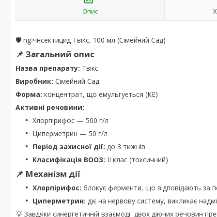
Опис
Х
🛡️ ng>Інсектицид Твікс, 100 мл (Сімейний Сад)
📌 Загальний опис
Назва препарату:
Твікс
Виробник:
Сімейний Сад
Форма:
концентрат, що емульгується (КЕ)
Активні речовини:
Хлорпірифос — 500 г/л
Циперметрин — 50 г/л
Період захисної дії:
до 3 тижнів
Класифікація ВООЗ:
II клас (токсичний)
📌 Механізм дії
Хлорпірифос:
блокує ферменти, що відповідають за пе
Циперметрин:
діє на нервову систему, викликає надм
💡 Завдяки синергетичній взаємодії двох діючих речовин пре