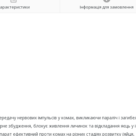
арактеристики
Інформація для замовлення
редачу нервових імпульсів у комах, викликаючи параліч і загибе
ірне збудження, блокує живлення личинок та відкладання яєць у і
парат ефективний проти комах на різних стадіях розвитку (яйця,