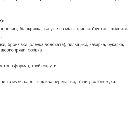
):
попелиці, білокрилка, капустяна міль, трипси, ґрунтові шкідники.
:
ки, бронзівки (оленка волохата), пильщики, казарка, букарка,
 шовкопряди, склівка.
листова форма), трубкокрути.
и та мухи, клоп шкідлива черепашка, п’явиці, хлібні жуки.