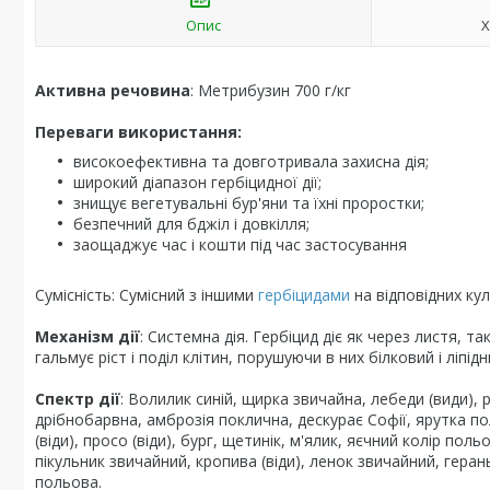
Опис
Х
Активна речовина
: Метрибузин 700 г/кг
Переваги використання:
високоефективна та довготривала захисна дія;
широкий діапазон гербіцидної дії;
знищує вегетувальні бур'яни та їхні проростки;
безпечний для бджіл і довкілля;
заощаджує час і кошти під час застосування
Сумісність: Сумісний з іншими
гербіцидами
на відповідних кул
Механізм дії
: Системна дія. Гербіцид діє як через листя, т
гальмує ріст і поділ клітин, порушуючи в них білковий і ліпі
Спектр дії
: Волилик синій, щирка звичайна, лебеди (види), 
дрібнобарвна, амброзія поклична, дескурає Софії, ярутка по
(віди), просо (віди), бург, щетинік, м'ялик, яєчний колір по
пікульник звичайний, кропива (віди), ленок звичайний, герань 
польова.