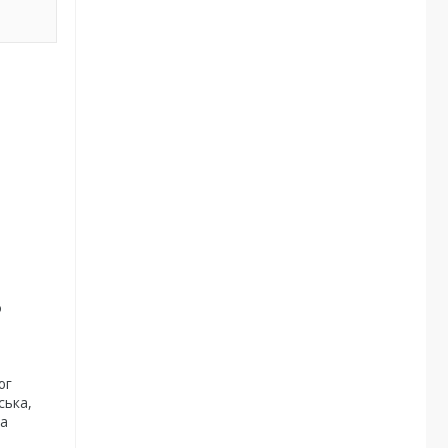
о
юг
ська,
ка