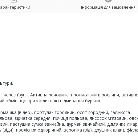
арактеристики
Інформація для замовлення
ьтури.
ак і через ґрунт. Активна речовина, проникаючи в рослини, активн
дний обмін, що призводить до відмирання бур'янів.
ромашка (відео), портулак городний, осот городний, галінкога
льова, зірчатка середня, гірчиця польова, лисосох м'язовий, овс
льовий, пастушна сумка звичайна, дурман звичайний, дим'янка лікар
(віди), пролісник однорічний, вероніка (від), друшник (віди), фіал