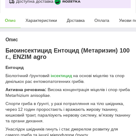
Доступна доставка
Опис
Характеристики
Доставка
Оплата
Умови п
Опис
Биоинсектицид Ентоцид (Метаризин) 100
г., ENZIM agro
Ентоцид
Біологічний ґрунтовий
інсектицид
на основі міцелію та спор
декількох рас ентомопатогенних грибів.
Активна речовина:
Висока концентрація міцелів і спор гриба
Metarhizium anisopliae.
Спорти гриба в ґрунті, у разі потрапляння на тіло шкідника,
через 12 годин проростають і вражають жирову тканину,
кишковий тракт, паралізують нервову систему, м'язову тканину
та органи дихання.
Унаслідок шкідників гинуть і стає джерелом розвитку для
самого гриба та іншої мікрофлори ґрунту.