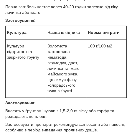
Повна загибель настає через 40-20 годин залежно від віку
личинки або імаго.
Застосування
:
Культура
Назва шкідника
Норма витрати
Культури
Золотиста
100 г/100 м2
відкритого та
картопляна
закритого ґрунту
нематода,
ведмедик, дрот,
личинки та імаго
майського жука,
що зимує фазу
колорадського
жука в ґрунті.
Застосування:
Вносять у ґрунт змішуючи з 1,5-2,0 кг піску або торфу та
розкидають по площі.
Застосовувати препарат рекомендується восени або навесні,
особливо в період випадання проливних дощів.