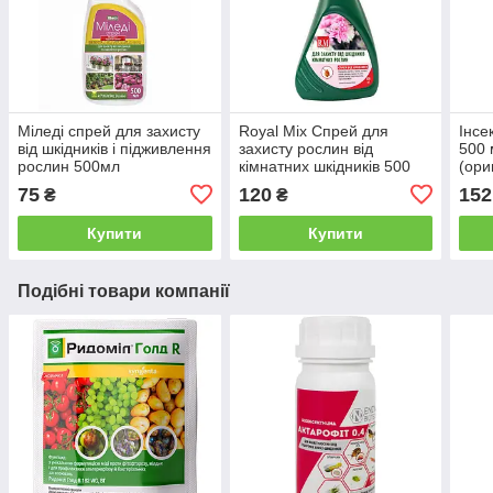
Міледі спрей для захисту
Royal Mix Спрей для
Інсе
від шкідників і підживлення
захисту рослин від
500 
рослин 500мл
кімнатних шкідників 500
(ори
мл
75
120
152
₴
₴
Купити
Купити
Подібні товари компанії