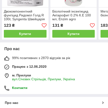
Двокомпонентний
Біологічний інсектицид
Мет
фунгіцид Ридоміл Голд R
Актарофит 0.2% К.Е 100
біоі
100г, Syngenta Швейцарія
мл, Enzim agro
123
131
183
₴
₴
Купити
Купити
Про нас
99% позитивних з 2870 відгуків за рік
Працює з 12.06.2020
м. Прилуки
вул.Січових Стрільців, Прилуки, Україна
Контакти
Про нас