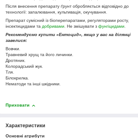
Після внесення препарату ґрунт обробляється відповідно до
технології: запалювання, культивація, окучування.
Препарат сумісний із біоперепаратами, регуляторами росту,
інсектицидами та
добривами
. Не змішувати з
фунгіцидами
.
Рекомендуємо купити «Ентоцид», якщо у вас на ділянці
завелися:
Вовчки.
Травневий хрущ та його личинки.
Дротяник.
Колорадський жук.
Тля.
Білокрилка.
Нематоди та інші шкідники.
Приховати
Характеристики
Основні атрибути