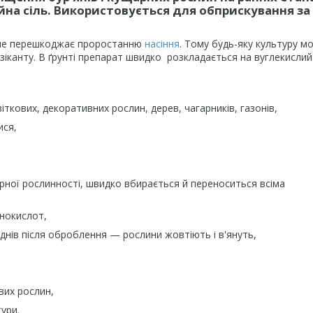
йна сіль. Використовується для обприскування за
і не перешкоджає проростанню
насіння
. Тому будь-яку культуру м
зіканту. В ґрунті препарат швидко розкладається на вуглекислий 
ткових, декоративних рослин, дерев, чагарників, газонів,
ися,
рної рослинності, швидко вбирається й переноситься всіма
інокислот,
 днів після оброблення — рослини жовтіють і в'януть,
ових рослин,
тури.