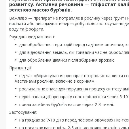
розвитку. Активна речовина — гліфостат калі
зеленою масою бур'янів.
Важливо — препарат не потрапляє в рослину через ґрунт 
висівати або висаджувати через добу після застосування де
воду та фосфати.
Раундап предназначен:
для оброблення територій перед садінням овочевих, кві
для відновлення земель, які тривалий час не оброблял
для оброблення ділянки після збирання врожаю.
Принцип дії:
під час обприскування препарат потрапляє на листя со
частинами рослини, включно з корінням,
рослина гине внаслідок порушення процесу синтезу ам
перші ознаки дії препарату спостерігаються через 5-10
повна загибель бур'янів настає через 2-3 тижні.
Застосування:
на грядках за 7-10 днів перед посівом овочевих і квітк
на посадках картоплі за 2-5 днів до появи виходів куль