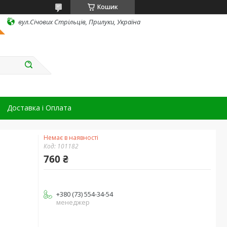
Кошик
вул.Січових Стрільців, Прилуки, Україна
Доставка і Оплата
Немає в наявності
Код:
101182
760 ₴
+380 (73) 554-34-54
менеджер