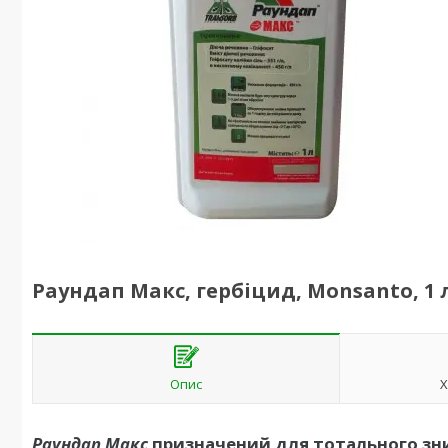
Раундап Макс, гербіцид, Monsanto, 1 
Опис
Х
Раундап Макс
призначений для тотального знищ