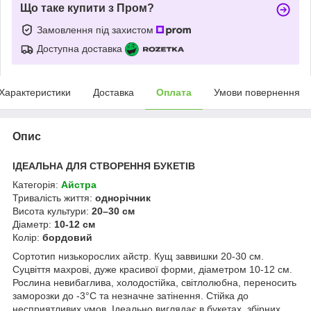
Що таке купити з Пром?
Замовлення під захистом
Доступна доставка
Характеристики
Доставка
Оплата
Умови повернення
Опис
ІДЕАЛЬНА ДЛЯ СТВОРЕННЯ БУКЕТІВ
Категорія:
Айстра
Тривалість життя:
однорічник
Висота культури:
20–30 см
Діаметр:
10-12 см
Колір:
бордовий
Сортотип низькорослих айстр. Кущ заввишки 20-30 см.
Суцвіття махрові, дуже красивої форми, діаметром 10-12 см.
Рослина невибаглива, холодостійка, світлолюбна, переносить
заморозки до -3°С та незначне затінення. Стійка до
несприятливих умов. Ідеально виглядає в букетах, збірних