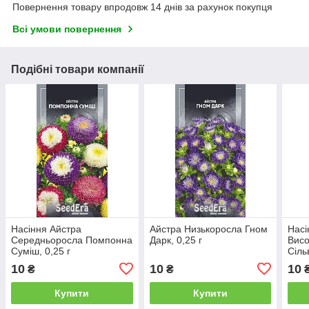
Повернення товару впродовж 14 днів за рахунок покупця
Всі умови повернення
Подібні товари компанії
Насіння Айстра
Айстра Низькоросла Гном
Насі
Середньоросла Помпонна
Дарк, 0,25 г
Вис
Суміш, 0,25 г
Сільв
10
10
10
₴
₴
Купити
Купити