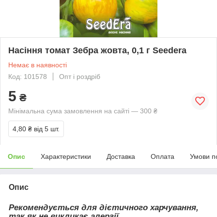
Насіння томат Зебра жовта, 0,1 г Seedera
Немає в наявності
Код: 101578
Опт і роздріб
5
₴
Мінімальна сума замовлення на сайті — 300 ₴
4,80 ₴
від 5 шт.
Опис
Характеристики
Доставка
Оплата
Умови п
Опис
Рекомендується для дієтичного харчування,
так як не викликає алергії.