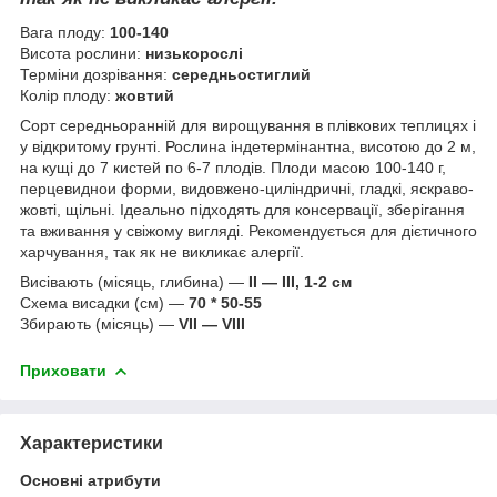
Вага плоду:
100-140
Висота рослини:
низькорослі
Терміни дозрівання:
середньостиглий
Колір плоду:
жовтий
Сорт середньоранній для вирощування в плівкових теплицях і
у відкритому грунті. Рослина індетермінантна, висотою до 2 м,
на кущі до 7 кистей по 6-7 плодів. Плоди масою 100-140 г,
перцевиднои форми, видовжено-циліндричні, гладкі, яскраво-
жовті, щільні. Ідеально підходять для консервації, зберігання
та вживання у свіжому вигляді. Рекомендується для дієтичного
харчування, так як не викликає алергії.
Висівають (місяць, глибина) —
II — III, 1-2 см
Схема висадки (см) —
70 * 50-55
Збирають (місяць) —
VII — VIII
Приховати
Характеристики
Основні атрибути