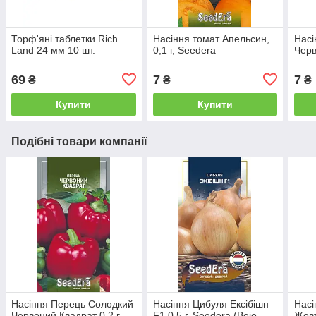
Торф'яні таблетки Rich
Насіння томат Апельсин,
Насі
Land 24 мм 10 шт.
0,1 г, Seedera
Черв
69
7
7
₴
₴
₴
Купити
Купити
Подібні товари компанії
Насіння Перець Солодкий
Насіння Цибуля Ексібішн
Насі
Червоний Квадрат 0,2 г,
F1 0,5 г, Seedera (Bejo
Жовт