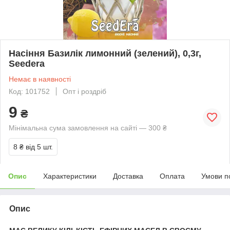
Насіння Базилік лимонний (зелений), 0,3г,
Seedera
Немає в наявності
Код: 101752
Опт і роздріб
9
₴
Мінімальна сума замовлення на сайті — 300 ₴
8 ₴
від 5 шт.
Опис
Характеристики
Доставка
Оплата
Умови п
Опис