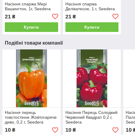
Насіння спаржа Мері
Насіння спаржа
Вашингтон, 1г, Seedera
Делікатесне, 1 г, Seedera
21
21
₴
₴
Купити
Купити
Подібні товари компанії
Насіння перець
Насіння Перець Солодкий
Насі
товстостінне Жовтогаряче
Червоний Квадрат 0,2 г,
Пала
диво, 0,2 г, Seedera
Seedera
See
10
10
10
₴
₴