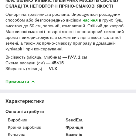
МАЄ ВЕЛИКУ КІЛЬКІСТЬ ЕФІРНИХ МАСЕЛ В СВОЄМУ
СКЛАДІ ТА НЕПОВТОРНІ ПРЯНО-СМАКОВІ ЯКОСТІ
Однорічна трав’яниста рослина. Вирощується розсадним
способом або безпосередньо висівом
насіння
в грунт. Кущ
висотою до 50 см, зелений, компактний. Стійкий до хвороб.
Має високі смакові і товарні якості і неповторний лимонний
аромат. використовують в сежем вигляді в якості салатної
зелені, а також як пряно-смакову приправу в домашній
кулінарії і при консервуванні.
Висівають (місяць, глибина) —
IV-V, 1 см
Схема висадки (см) —
45×15
Збирають (місяць) —
VI-X
Приховати
Характеристики
Основні атрибути
Виробник
SeedEra
Країна виробник
Франція
Культура
Базилік