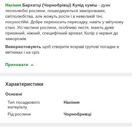
Насіння
Бархатці (Чорнобрівці) Купід суміш
- дуже
теплолюбні рослини, пошкоджуються заморозками,
світлолюбства, але можуть рости і в невеликій тіні,
посухостійкі. Добре переносить пересадку, навіть у квітучому
стані. Усі частини рослини, особливо листя, мають дуже
приємний, ніжний, специфічний аромат. Колір з червня до
заморозків.
Використовують
щоб створити яскраві групові посадки в
квітниках і на сріз.
Приховати
Характеристики
Основні
Тип посадкового
Насіння
матеріалу
Рід рослини
Чорнобривці