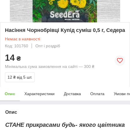
Насіння Чорнобрівці Купід суміш 0,5 г, Седера
Немає в наявності
Код: 101760
Опт і роздріб
14
₴
Мінімальна сума замовлення на сайті — 300 ₴
12 ₴
від 5 шт.
Опис
Характеристики
Доставка
Оплата
Умови п
Опис
СТАНЕ прикрасами будь- якого цвітника