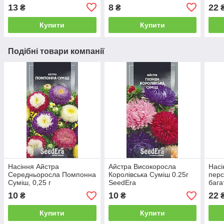
13
8
22
₴
₴
Купити
Купити
Подібні товари компанії
Насіння Айстра
Айстра Високоросла
Насі
Середньоросла Помпонна
Королівська Суміш 0.25г
перс
Суміш, 0,25 г
SeedEra
бага
10
10
22
₴
₴
Купити
Купити