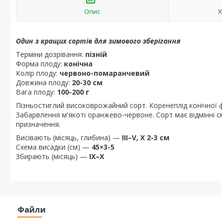
Опис
Х
Один з кращих сортів для зимового зберігання
Терміни дозрівання:
пізній
Форма плоду:
конічна
Колір плоду:
червоно-помаранчевий
Довжина плоду:
20-30 см
Вага плоду:
100-200 г
Пізньостиглий високоврожайний сорт. Коренеплід конічної 
Забарвлення м'якоті оранжево-червоне. Сорт має відмінні см
призначення.
Висівають (місяць, глибина) —
III–V, X 2-3 см
Схема висадки (см) —
45×3-5
Збирають (місяць) —
IX–X
Файли