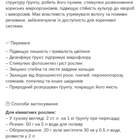
структуру ґрунту, робить його пухким, стимулює розмноження
корисних мікроорганізмів, підвищує стійкість культур до хвороб
і заморозків. Має властивість утримувати вологу та поживні
речовини, забезпечуючи їх доступність для кореневої
системи.
✅ Переваги:
– Підвищує пишність і тривалість цвітіння
– Дезінфікує ґрунт, підтримує мікрофлору
– Стимулює фотосинтез і ріст рослин
– Зміцнює стебла та листя завдяки кальцію
– Захищає від борошнистої роси, гнилей, пероноспорозу,
слимаків, попелиці та інших шкідників
– Природний розпушувач ґрунту, покращує його якість
🕒 Способи застосування:
Для кімнатних рослин:
– У сухому вигляді: 2 ст. л. на 1 кг ґрунту при пересадці
– Розчин: 50 г на 5 л води для поливу
– Обприскування: 20 г золи кип’ятити 30 хв у 0.5 л води,
розвести у 2 л