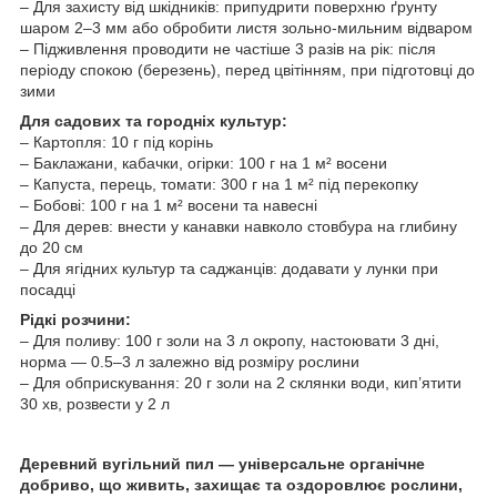
– Для захисту від шкідників: припудрити поверхню ґрунту
шаром 2–3 мм або обробити листя зольно-мильним відваром
– Підживлення проводити не частіше 3 разів на рік: після
періоду спокою (березень), перед цвітінням, при підготовці до
зими
Для садових та городніх культур:
– Картопля: 10 г під корінь
– Баклажани, кабачки, огірки: 100 г на 1 м² восени
– Капуста, перець, томати: 300 г на 1 м² під перекопку
– Бобові: 100 г на 1 м² восени та навесні
– Для дерев: внести у канавки навколо стовбура на глибину
до 20 см
– Для ягідних культур та саджанців: додавати у лунки при
посадці
Рідкі розчини:
– Для поливу: 100 г золи на 3 л окропу, настоювати 3 дні,
норма — 0.5–3 л залежно від розміру рослини
– Для обприскування: 20 г золи на 2 склянки води, кип’ятити
30 хв, розвести у 2 л
Деревний вугільний пил — універсальне органічне
добриво, що живить, захищає та оздоровлює рослини,