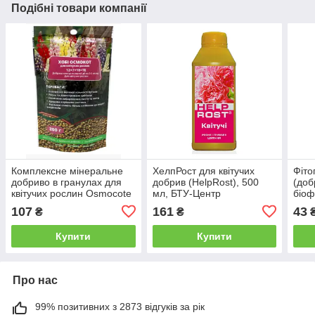
Подібні товари компанії
Комплексне мінеральне
ХелпРост для квітучих
Фіто
добриво в гранулах для
добрив (HelpRost), 500
(доб
квітучих рослин Osmocote
мл, БТУ-Центр
біоф
Bloom/Хоби Осмокот 12-
107
161
43
₴
₴
07-18 +TE, 200 г
Купити
Купити
Про нас
99% позитивних з 2873 відгуків за рік