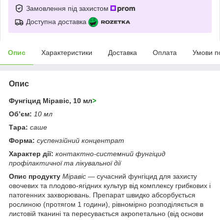
Замовлення під захистом
Доступна доставка
Опис
Характеристики
Доставка
Оплата
Умови п
Опис
Фунгіцид Міравіс, 10 мл
>
Об’єм:
10 мл
Тара:
саше
Форма:
суспензійний концентрат
Характер дії:
контактно-системний фунгіцид
профілактичної та лікувальної дії
Опис продукту
Міравіс
— сучасний фунгіцид для захисту
овочевих та плодово-ягідних культур від комплексу грибкових і
патогенних захворювань. Препарат швидко абсорбується
рослиною (протягом 1 години), рівномірно розподіляється в
листовій тканині та пересувається акропетально (від основи