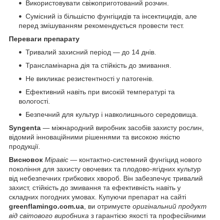
Використовувати свіжоприготований розчин.
Сумісний із більшістю фунгіцидів та інсектицидів, але
перед змішуванням рекомендується провести тест.
Переваги препарату
Тривалий захисний період — до 14 днів.
Трансламінарна дія та стійкість до змивання.
Не викликає резистентності у патогенів.
Ефективний навіть при високій температурі та
вологості.
Безпечний для культур і навколишнього середовища.
Syngenta
— міжнародний виробник засобів захисту рослин,
відомий інноваційними рішеннями та високою якістю
продукції.
Висновок
Міравіс
— контактно-системний фунгіцид нового
покоління для захисту овочевих та плодово-ягідних культур
від небезпечних грибкових хвороб. Він забезпечує тривалий
захист, стійкість до змивання та ефективність навіть у
складних погодних умовах. Купуючи препарат на сайті
greenflamingo.com.ua
, ви отримуєте
оригінальний продукт
від світового виробника
з гарантією якості та професійними