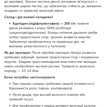
до верхівки). Значна частина діючої речовини зв’язується з
восковим шаром листка, що забезпечує стійкість до змивання
опадами та тривалий захисний ефект.
Склад і дія кожної складової
Адепідин (підіфлуметофен) — 200 г/л
: новітня
діюча речовина з класу SDHI (інгібітори
сукцинатдегідрогенази). Блокує клітинне дихання грибів,
інгібує проростання спор, зупиняє розвиток міцелію.
Забезпечує профілактичну та лікувальну дію, не
викликає резистентності у патогенів.
Як діє препарат
Після обробки препарат блокує розвиток
грибкових інфекцій, зупиняє проростання спор і поширення
міцелію. Завдяки трансламінарним властивостям захищає
навіть необроблені частини рослин. Тривалість захисного
періоду —
10–14 днів
.
Коли потрібно застосовувати
При перших ознаках грибкових хвороб (плямистості,
борошниста роса, парша, альтернаріоз).
Після дощів, при високій вологості повітря або
тривалій посусі.
Для профілактики у період активної вегетації культур.