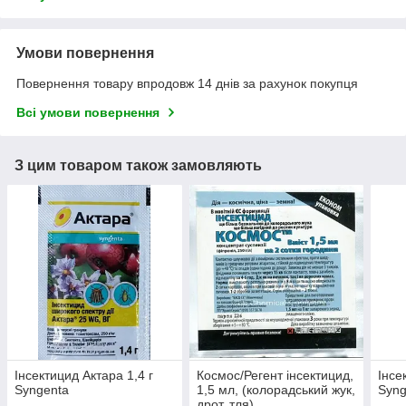
Умови повернення
Повернення товару впродовж 14 днів за рахунок покупця
Всі умови повернення
З цим товаром також замовляють
Інсектицид Актара 1,4 г
Космос/Регент інсектицид,
Інсе
Syngenta
1,5 мл, (колорадський жук,
Syng
дрот, тля)