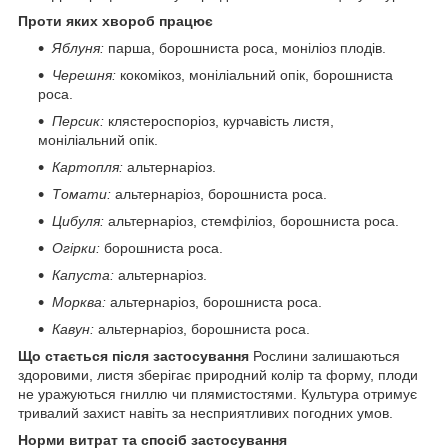
Проти яких хвороб працює
Яблуня:
парша, борошниста роса, моніліоз плодів.
Черешня:
кокомікоз, моніліальний опік, борошниста
роса.
Персик:
клястероспоріоз, курчавість листя,
моніліальний опік.
Картопля:
альтернаріоз.
Томати:
альтернаріоз, борошниста роса.
Цибуля:
альтернаріоз, стемфіліоз, борошниста роса.
Огірки:
борошниста роса.
Капуста:
альтернаріоз.
Морква:
альтернаріоз, борошниста роса.
Кавун:
альтернаріоз, борошниста роса.
Що стається після застосування
Рослини залишаються
здоровими, листя зберігає природний колір та форму, плоди
не уражуються гниллю чи плямистостями. Культура отримує
тривалий захист навіть за несприятливих погодних умов.
Норми витрат та спосіб застосування