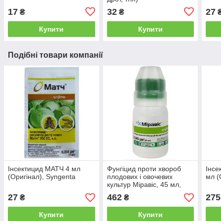
17
32
27
₴
₴
Купити
Купити
Подібні товари компанії
Інсектицид МАТЧ 4 мл
Фунгіцид проти хвороб
Інсе
(Оригінал), Syngenta
плодових і овочевих
мл (
культур Міравіс, 45 мл,
Syngenta (Борошниста
27
462
275
₴
₴
роса, парша, моніліоз
плодів)
Купити
Купити