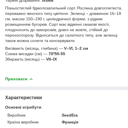
Термін дозрівання:
пізній
Пізньостиглий бджолозапильний сорт. Рослина довгоплетиста,
переважно жіночого типу цвітіння. Зеленці – довжиною 16–18
см, масою 150–190 г, циліндричної форми, з рідким
розміщенням бугорків. Сорт має відмінні смакові якості,
плодоносить до заморозків, довго не жовтіє, стійкий до
пероноспорозу. Відноситься до салатного типу, але зеленці
також можна солити та консервувати.
Висівають (місяць, глибина) —
V–VI, 1–2 см
Схема висадки (см) —
70*50-55
Збирають (місяць) —
VII–IХ
Приховати
Характеристики
Основні атрибути
Виробник
SeedEra
Країна виробник
Франція