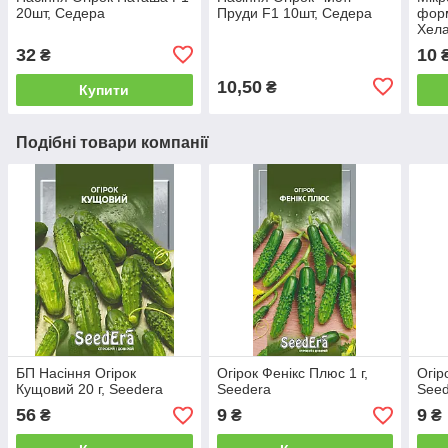
20шт, Седера
Пруди F1 10шт, Седера
форм
Хела
32
10
₴
10,50
₴
Купити
Подібні товари компанії
БП Насіння Огірок
Огірок Фенікс Плюс 1 г,
Огір
Кущовий 20 г, Seedera
Seedera
See
56
9
9
₴
₴
₴