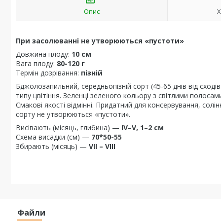
Опис
Х
При засолюванні не утворюються «пустоти»
Довжина плоду:
10 см
Вага плоду:
80-120 г
Термін дозрівання:
пізній
Бджолозапильний, середньопізній сорт (45-65 днів від сход
типу цвітіння. Зеленці зеленого кольору з світлими полосам
Смакові якості відмінні. Придатний для консервування, солін
сорту не утворюються «пустоти».
Висівають (місяць, глибина) —
IV–V, 1–2 см
Схема висадки (см) —
70*50-55
Збирають (місяць) —
VII – VIII
Файли