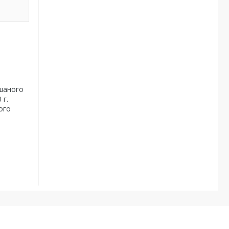
ішаного
 г.
ого