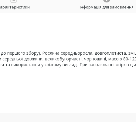
арактеристики
Інформація для замовлення
ів до першого збору). Рослина середньоросла, довгоплетиста, зм
и середньої довжини, великобугорчасті, чорношипі, масою 80-120
ня та використання у свіжому вигляді. При засолюванні огірків ць