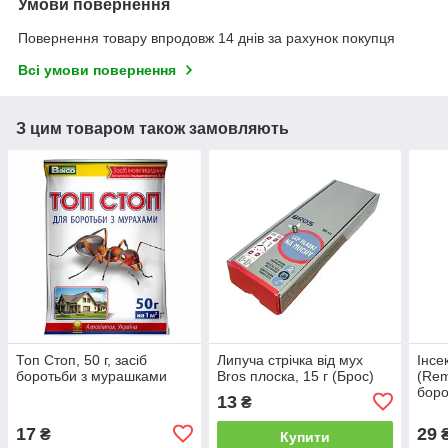
Умови повернення
Повернення товару впродовж 14 днів за рахунок покупця
Всі умови повернення
З цим товаром також замовляють
Топ Стоп, 50 г, засіб
Липуча стрічка від мух
Інсе
боротьби з мурашками
Bros плоска, 15 г (Брос)
(Rem
боро
13
₴
мура
черв
17
29
₴
Купити
коль