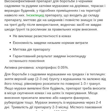
Високоефективний препарат для боротьби з чорними
садовими та рудими хатніми мурахами на доріжках, терасах і
верандах будинків, у підсобних приміщеннях і на території
навколо них.
Інсектицид
препарату, що входить до складу
препарату, миттєво діє на шкідників і повністю знищує їх уже
на треті добу після використання, водночас засіб не завдає
шкоди ґрунті та рослинам за правильних норм внесення.
Не викликає резистентності в комах
Економність завдяки низьким нормам витрати
Миттєва дія препарату
Гарантований результат завдяки інсектициду
останнього покоління
Активна речовина: хлорпірифос 0.05%.
Для боротьби з садовими мурашками на грядках і в теплицях:
зняти верхній шар (2-3 см) ґрунту з мурашника та залежно від
його площі, рівномірно розсипати по поверхні 1-3 г гранул.
Якщо мурахи виявлені біля будівель, препарат треба вносити
в місця скупчення комах і на шлях їх пересування. Місце
внесення присипати землею або накрити фанерою,
рубероїдом тощо. Мурахи зникнуть із мурашника через 2-4
дні. Тривалість дії препарату 2-3 місяці. Місткого паковання