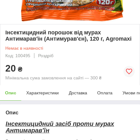
Інсектицидний порошок від мурах
Антимарав'їн (Антимурав'єн), 120 г, Agromaxi
Немає в наявності
Код: 100495
Роздріб
20
₴
Мінімальна сума замовлення на сайті — 300 ₴
Опис
Характеристики
Доставка
Оплата
Умови п
Опис
Інсектицидний засіб проти мурах
Антимарав'їн