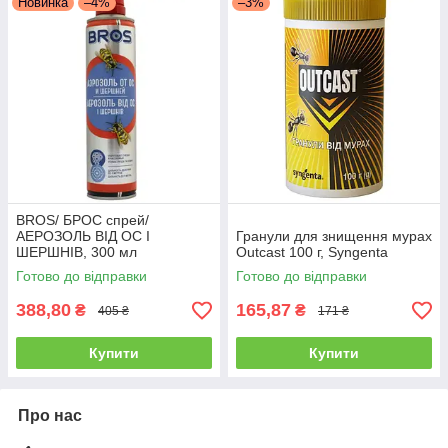
Новинка
–4%
–3%
BROS/ БРОС спрей/
АЕРОЗОЛЬ ВІД ОС І
Гранули для знищення мурах
ШЕРШНІВ, 300 мл
Outcast 100 г, Syngenta
Готово до відправки
Готово до відправки
388,80
165,87
₴
₴
405 ₴
171 ₴
Купити
Купити
Про нас