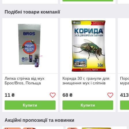
Подібні товари компанії
Липка стрічка від мух
Корида 30 г, гранули для
Пор
Брос/Bros, Польща
знищення мух і сліпнів
мура
11
68
413
₴
₴
Купити
Купити
Акційні пропозиції та новинки