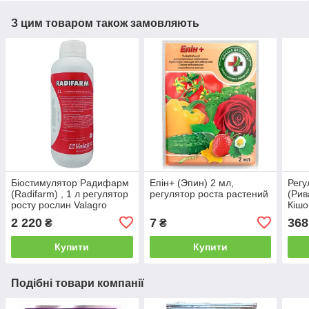
З цим товаром також замовляють
Біостимулятор Радифарм
Епін+ (Эпин) 2 мл,
Регу
(Radifarm) , 1 л регулятор
регулятор роста растений
(Рив
росту рослин Valagro
Кішо
2 220
7
368
₴
₴
Купити
Купити
Подібні товари компанії