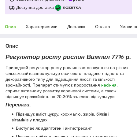
Доступна доставка
Опис
Характеристики
Доставка
Оплата
Умови п
Опис
Регулятор росту рослин Вимпел 77% р.
Природний регулятор росту рослин застосовується на різних
сільськозяйтсвяних культур овочевого, плодово-ягідного та
декоративного типу для підвищення якості та кількості
врожайності. Препарат стимулює проростання
насіння
,
сприяє активному розвитку кореневої системи, а також
підвищує врожайність на 20-30% залежно від культури.
Переваги:
Підвищує вміст цукру, крохмалю, жирів, білків і
вітамінів у плодах
Виступає як адаптоген і антистресант
Підвищує стійкість рослин до засуха та заморозків