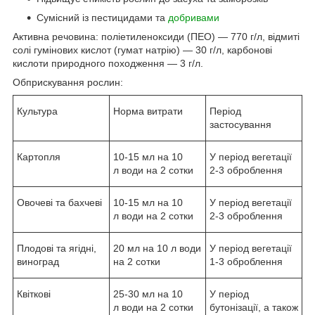
Сумісний із пестицидами та
добривами
Активна речовина: поліетиленоксиди (ПЕО) — 770 г/л, відмиті
солі гумінових кислот (гумат натрію) — 30 г/л, карбонові
кислоти природного походження — 3 г/л.
Обприскування рослин:
Культура
Норма витрати
Період
застосування
Картопля
10-15 мл на 10
У період вегетації
л води на 2 сотки
2-3 оброблення
Овочеві та бахчеві
10-15 мл на 10
У період вегетації
л води на 2 сотки
2-3 оброблення
Плодові та ягідні,
20 мл на 10 л води
У період вегетації
виноград
на 2 сотки
1-3 оброблення
Квіткові
25-30 мл на 10
У період
л води на 2 сотки
бутонізації, а також