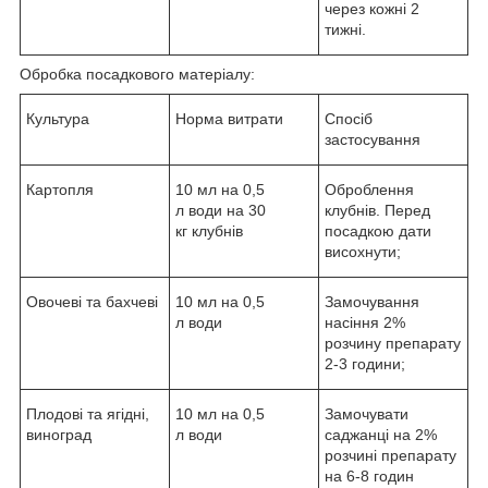
через кожні 2
тижні.
Обробка посадкового матеріалу:
Культура
Норма витрати
Спосіб
застосування
Картопля
10 мл на 0,5
Оброблення
л води на 30
клубнів. Перед
кг клубнів
посадкою дати
висохнути;
Овочеві та бахчеві
10 мл на 0,5
Замочування
л води
насіння 2%
розчину препарату
2-3 години;
Плодові та ягідні,
10 мл на 0,5
Замочувати
виноград
л води
саджанці на 2%
розчині препарату
на 6-8 годин