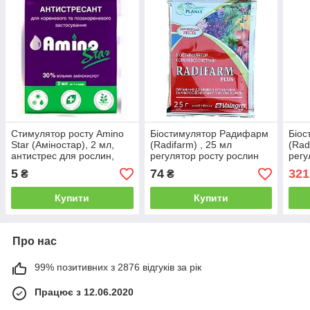
Стимулятор росту Amino
Біостимулятор Радифарм
Біо
Star (Аміностар), 2 мл,
(Radifarm) , 25 мл
(Rad
антистрес для рослин,
регулятор росту рослин
регу
Кіссон
Valagro
Vala
5
74
321
₴
₴
Купити
Купити
Про нас
99% позитивних з 2876 відгуків за рік
Працює з 12.06.2020