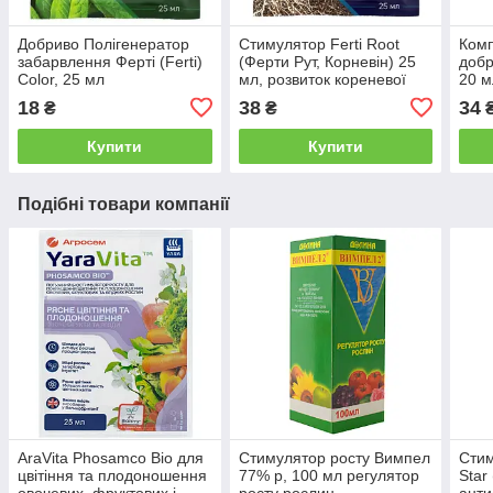
Добриво Полігенератор
Стимулятор Ferti Root
Комп
забарвлення Ферті (Ferti)
(Ферти Рут, Корневін) 25
добр
Color, 25 мл
мл, розвиток кореневої
20 м
системи
Doct
18
38
34
₴
₴
Купити
Купити
Подібні товари компанії
AraVita Phosamco Bio для
Стимулятор росту Вимпел
Стим
цвітіння та плодоношення
77% р, 100 мл регулятор
Star