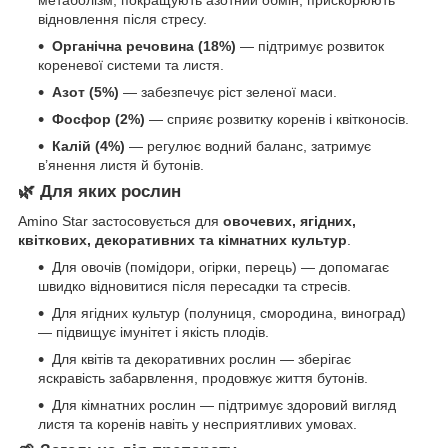
відновлення після стресу.
Органічна речовина (18%)
— підтримує розвиток
кореневої системи та листя.
Азот (5%)
— забезпечує ріст зеленої маси.
Фосфор (2%)
— сприяє розвитку коренів і квітконосів.
Калій (4%)
— регулює водний баланс, затримує
в’янення листя й бутонів.
🌿 Для яких рослин
Amino Star застосовується для
овочевих, ягідних,
квіткових, декоративних та кімнатних культур
.
Для овочів (помідори, огірки, перець) — допомагає
швидко відновитися після пересадки та стресів.
Для ягідних культур (полуниця, смородина, виноград)
— підвищує імунітет і якість плодів.
Для квітів та декоративних рослин — зберігає
яскравість забарвлення, продовжує життя бутонів.
Для кімнатних рослин — підтримує здоровий вигляд
листя та коренів навіть у несприятливих умовах.