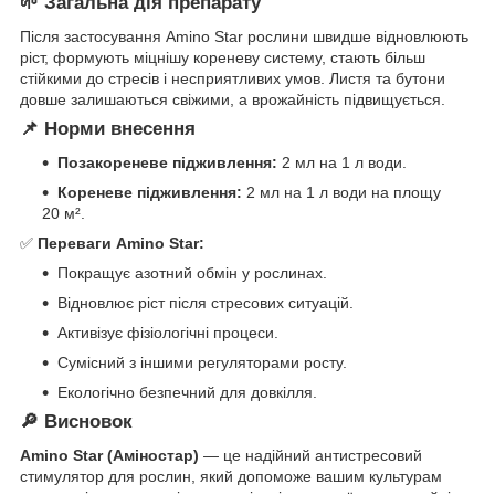
🌱 Загальна дія препарату
Після застосування Amino Star рослини швидше відновлюють
ріст, формують міцнішу кореневу систему, стають більш
стійкими до стресів і несприятливих умов. Листя та бутони
довше залишаються свіжими, а врожайність підвищується.
📌 Норми внесення
Позакореневе підживлення:
2 мл на 1 л води.
Кореневе підживлення:
2 мл на 1 л води на площу
20 м².
✅
Переваги Amino Star:
Покращує азотний обмін у рослинах.
Відновлює ріст після стресових ситуацій.
Активізує фізіологічні процеси.
Сумісний з іншими регуляторами росту.
Екологічно безпечний для довкілля.
🔎 Висновок
Amino Star (Аміностар)
— це надійний антистресовий
стимулятор для рослин, який допоможе вашим культурам