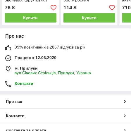
овочевих, фруктових і
росту рослин
анти
ягідних рослин 25 мл
Кісс
76
114
710
₴
₴
Біостимулятор росту
Купити
Купити
Про нас
99% позитивних з 2867 відгуків за рік
Працює з 12.06.2020
м. Прилуки
вул.Січових Стрільців, Прилуки, Україна
Контакти
Про нас
Контакти
Доставка та оплата