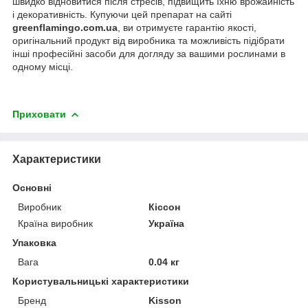
швидко відновитися після стресів, підвищить їхню врожайність
і декоративність. Купуючи цей препарат на сайті
greenflamingo.com.ua
, ви отримуєте гарантію якості,
оригінальний продукт від виробника та можливість підібрати
інші професійні засоби для догляду за вашими рослинами в
одному місці.
Приховати
Характеристики
Основні
Виробник
Кіссон
Країна виробник
Україна
Упаковка
Вага
0.04 кг
Користувальницькі характеристики
Бренд
Kisson